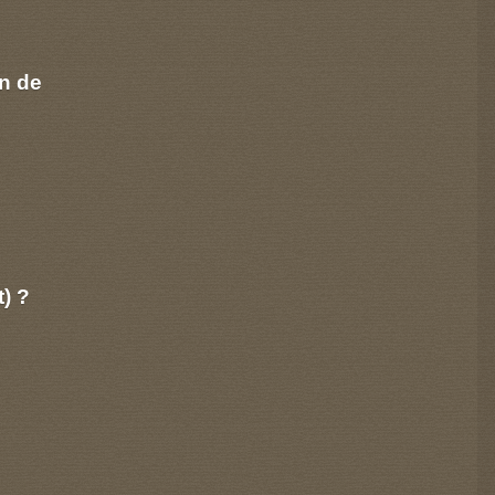
n de
t) ?