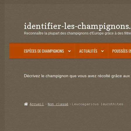
identifier-les-champignons
Aller
Aller
à
au
Reconnaître la plupart des champignons d'Europe grâce à des filtre
la
contenu
navigation
ESPÈCES DE CHAMPIGNONS
ACTUALITÉS
POUSSÉES E
Décrivez le champignon que vous avez récolté grâce aux f
Accueil
Non classé
Leucoagaricus leucothites