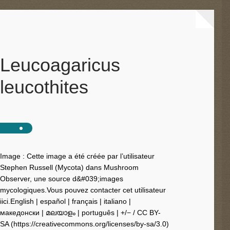
Leucoagaricus
leucothites
Image : Cette image a été créée par l’utilisateur
Stephen Russell (Mycota) dans Mushroom
Observer, une source d&#039;images
mycologiques.Vous pouvez contacter cet utilisateur
iici.English | español | français | italiano |
македонски | മലയാളം | português | +/− / CC BY-
SA (https://creativecommons.org/licenses/by-sa/3.0)