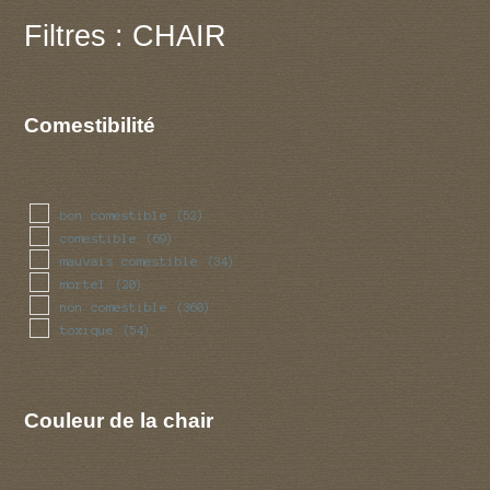
Filtres : CHAIR
Comestibilité
bon comestible
(52)
comestible
(69)
mauvais comestible
(34)
mortel
(20)
non comestible
(360)
toxique
(54)
Couleur de la chair