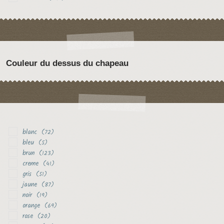
Couleur du dessus du chapeau
blanc
(72)
bleu
(5)
brun
(123)
creme
(41)
gris
(51)
jaune
(87)
noir
(19)
orange
(69)
rose
(20)