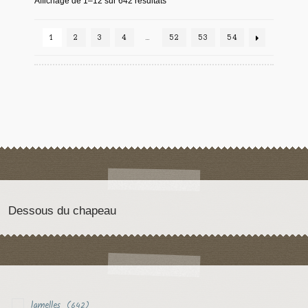
Affichage de 1–12 sur 642 résultats
1
2
3
4
…
52
53
54
Dessous du chapeau
lamelles
(642)