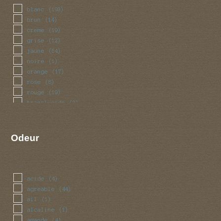
blanc
(193)
brun
(14)
creme
(19)
grise
(12)
jaune
(54)
noire
(1)
orange
(17)
rose
(8)
rouge
(19)
translucide
(2)
vert
(5)
violet
(5)
Odeur
acide
(4)
agreable
(44)
ail
(1)
alcaline
(1)
amande
(4)