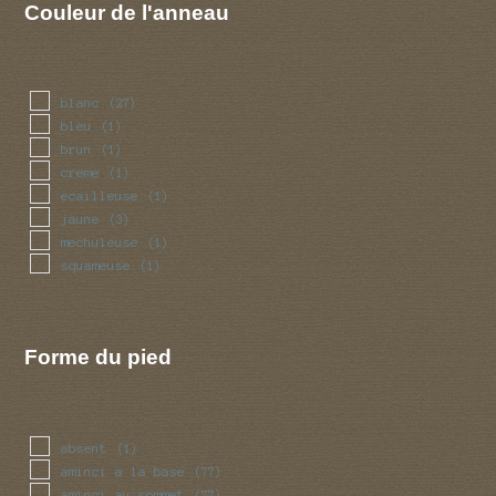
Couleur de l'anneau
blanc
(27)
bleu
(1)
brun
(1)
creme
(1)
ecailleuse
(1)
jaune
(3)
mechuleuse
(1)
squameuse
(1)
Forme du pied
absent
(1)
aminci a la base
(77)
aminci au sommet
(77)