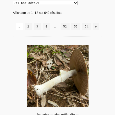
Affichage de 1–12 sur 642 résultats
1
2
3
4
…
52
53
54
Agaricus abruptibulbus