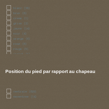
blanc
(38)
brun
(8)
creme
(1)
grise
(2)
jaune
(14)
noir
(4)
orange
(6)
rose
(6)
rouge
(5)
violet
(1)
Position du pied par rapport au chapeau
centrale
(629)
excentree
(14)