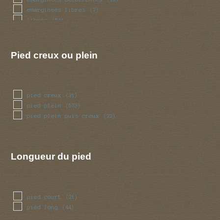
tubulaire
(299)
emarginees libres
(7)
tubulaire bulbeux
(2)
libres
(54)
ventru
(16)
volve
(45)
Pied creux ou plein
pied creux
(31)
pied plein
(573)
pied plein puis creux
(22)
Longueur du pied
pied court
(21)
pied long
(44)