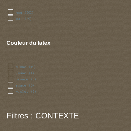
non
(593)
oui
(49)
Couleur du latex
blanc
(12)
jaune
(1)
orange
(3)
rouge
(6)
violet
(2)
Filtres : CONTEXTE