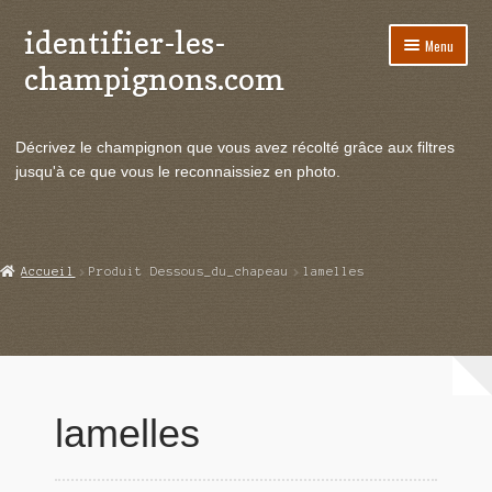
identifier-les-
Aller
Aller
Menu
à
au
champignons.com
la
contenu
navigation
Ouvrir
Espèces de champignons
le
Décrivez le champignon que vous avez récolté grâce aux filtres
menu
Ouvrir
Actualités
jusqu'à ce que vous le reconnaissiez en photo.
enfant
le
menu
Ouvrir
Poussées en temps réel
enfant
le
menu
Ouvrir
Echanges et contacts
Accueil
Produit Dessous_du_chapeau
lamelles
enfant
le
menu
Ouvrir
Mycologie
enfant
le
menu
enfant
lamelles