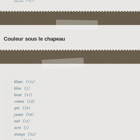
rouge
(56)
vert
(15)
violet
(26)
Couleur sous le chapeau
blanc
(154)
bleu
(2)
brun
(47)
creme
(58)
gris
(50)
jaune
(98)
noir
(15)
ocre
(1)
orange
(32)