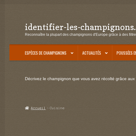
identifier-les-champignons
Aller
Aller
à
au
Reconnaître la plupart des champignons d'Europe grâce à des filtre
la
contenu
navigation
ESPÈCES DE CHAMPIGNONS
ACTUALITÉS
POUSSÉES E
Décrivez le champignon que vous avez récolté grâce aux f
Accueil
Cuisine