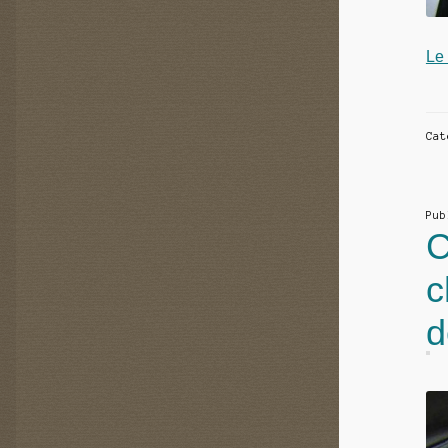
Le
Ca
Pu
C
c
d