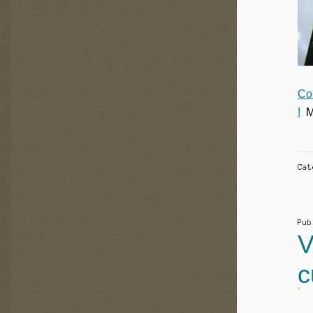
Co
!
Ma
Ca
Pu
V
c