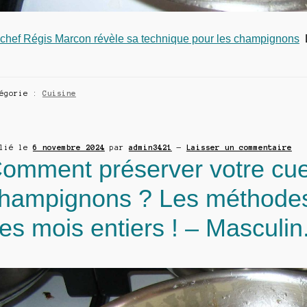
 chef Régis Marcon révèle sa technique pour les champignons
L
tégorie :
Cuisine
blié le
6 novembre 2024
par
admin3421
—
Laisser un commentaire
omment préserver votre cuei
hampignons ? Les méthodes
es mois entiers ! – Masculi