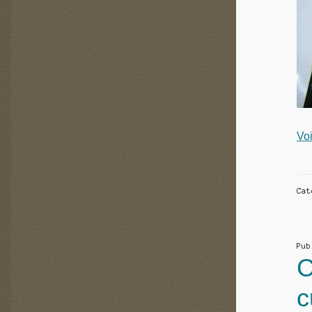
Voi
Ca
Pu
C
c