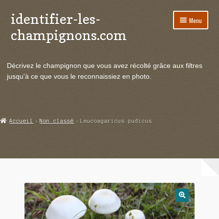
identifier-les-
Aller
Aller
Menu
à
au
champignons.com
la
contenu
navigation
Ouvrir
Espèces de champignons
le
Décrivez le champignon que vous avez récolté grâce aux filtres
menu
Ouvrir
Actualités
jusqu'à ce que vous le reconnaissiez en photo.
enfant
le
menu
Ouvrir
Poussées en temps réel
enfant
le
menu
Ouvrir
Echanges et contacts
Accueil
Non classé
Leucoagaricus pudicus
enfant
le
menu
Ouvrir
Mycologie
enfant
le
menu
enfant