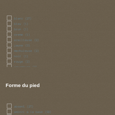
blanc
(27)
bleu
(1)
brun
(1)
creme
(1)
ecailleuse
(2)
jaune
(3)
mechuleuse
(2)
noir
(1)
rouge
(2)
squameuse
(2)
violet
(1)
Forme du pied
absent
(27)
aminci a la base
(92)