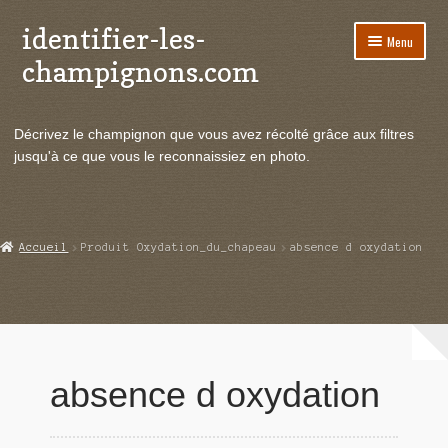
identifier-les-
Aller
Aller
Menu
à
au
champignons.com
la
contenu
navigation
Ouvrir
Espèces de champignons
le
Décrivez le champignon que vous avez récolté grâce aux filtres
menu
Ouvrir
Actualités
jusqu'à ce que vous le reconnaissiez en photo.
enfant
le
menu
Ouvrir
Poussées en temps réel
enfant
le
menu
Ouvrir
Echanges et contacts
Accueil
Produit Oxydation_du_chapeau
absence d oxydation
enfant
le
menu
Ouvrir
Mycologie
enfant
le
menu
enfant
absence d oxydation