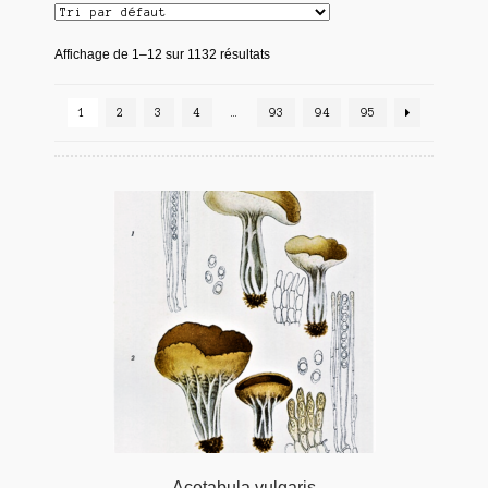
Affichage de 1–12 sur 1132 résultats
1
2
3
4
…
93
94
95
Acetabula vulgaris