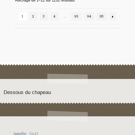
Affichage de 1–12 sur 1132 résultats
1
2
3
4
…
93
94
95
Dessous du chapeau
lamelles
(612)