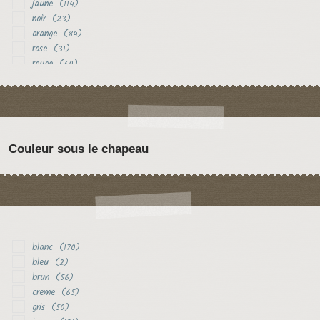
jaune
(114)
noir
(23)
orange
(84)
rose
(31)
rouge
(60)
vert
(17)
violet
(30)
Couleur sous le chapeau
blanc
(170)
bleu
(2)
brun
(56)
creme
(65)
gris
(50)