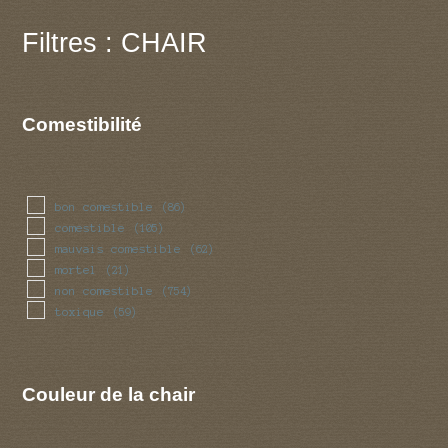
Filtres : CHAIR
Comestibilité
bon comestible
(86)
comestible
(105)
mauvais comestible
(62)
mortel
(21)
non comestible
(754)
toxique
(59)
Couleur de la chair