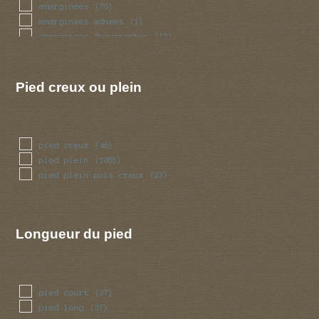
trapu
(19)
emarginees
(79)
tubulaire
(312)
emarginees adnees
(1)
tubulaire bulbeux
(2)
emarginees decurrentes
(12)
ventru
(19)
emarginees libres
(7)
volve
(45)
libres
(47)
Pied creux ou plein
pied creux
(46)
pied plein
(1055)
pied plein puis creux
(23)
Longueur du pied
pied court
(27)
pied long
(37)