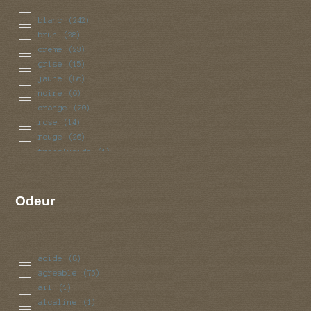
blanc
(242)
brun
(28)
creme
(23)
grise
(15)
jaune
(86)
noire
(6)
orange
(20)
rose
(14)
rouge
(26)
translucide
(1)
vert
(6)
violet
(6)
Odeur
acide
(8)
agreable
(75)
ail
(1)
alcaline
(1)