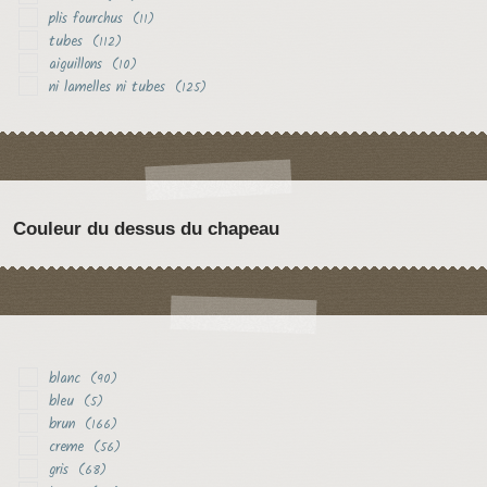
plis fourchus
(11)
tubes
(112)
aiguillons
(10)
ni lamelles ni tubes
(125)
Couleur du dessus du chapeau
blanc
(90)
bleu
(5)
brun
(166)
creme
(56)
gris
(68)