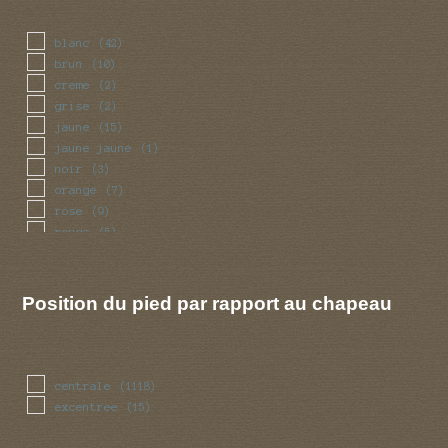
blanc
(42)
brun
(10)
creme
(2)
grise
(2)
jaune
(15)
jaune jaune
(1)
noir
(3)
orange
(7)
rose
(9)
rouge
(5)
violet
(1)
Position du pied par rapport au chapeau
centrale
(1118)
excentree
(15)