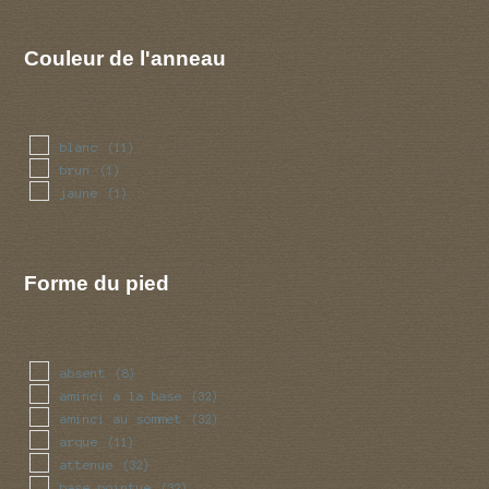
Couleur de l'anneau
blanc
(11)
brun
(1)
jaune
(1)
Forme du pied
absent
(8)
aminci a la base
(32)
aminci au sommet
(32)
arque
(11)
attenue
(32)
base pointue
(32)