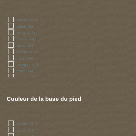
blanc
(52)
bleu
(1)
brun
(23)
creme
(9)
gris
(7)
jaune
(32)
noir
(1)
orange
(16)
rose
(4)
rouge
(6)
vert
(1)
violet
(3)
Couleur de la base du pied
blanc
(13)
brun
(5)