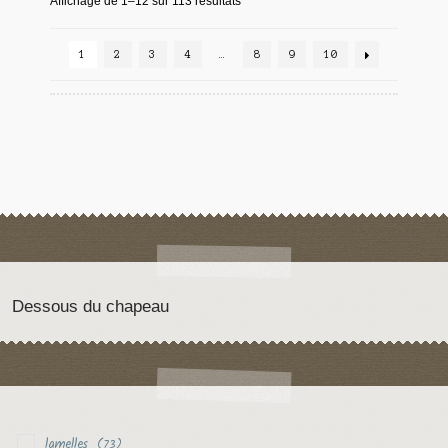
Affichage de 1–12 sur 113 résultats
1
2
3
4
…
8
9
10
Dessous du chapeau
lamelles
(73)