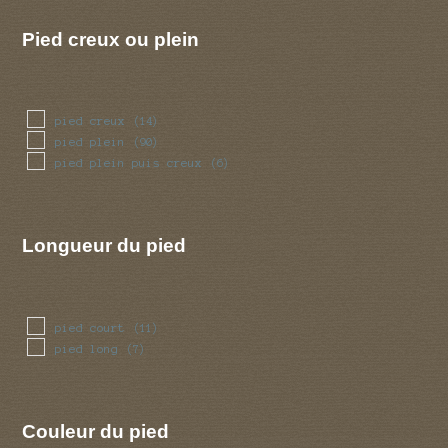
Pied creux ou plein
pied creux
(14)
pied plein
(90)
pied plein puis creux
(6)
Longueur du pied
pied court
(11)
pied long
(7)
Couleur du pied