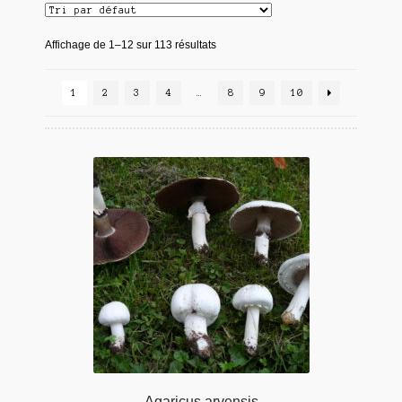
Affichage de 1–12 sur 113 résultats
1
2
3
4
…
8
9
10
Agaricus arvensis