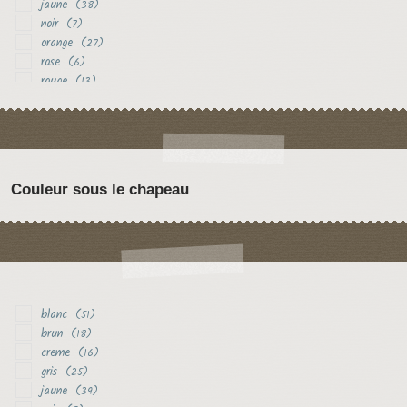
jaune
(38)
noir
(7)
orange
(27)
rose
(6)
rouge
(13)
vert
(4)
violet
(11)
Couleur sous le chapeau
blanc
(51)
brun
(18)
creme
(16)
gris
(25)
jaune
(39)