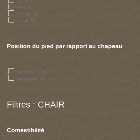
jaune
(2)
noir
(3)
orange
(2)
rouge
(1)
Position du pied par rapport au chapeau
centrale
(106)
excentree
(8)
Filtres : CHAIR
Comestibilité