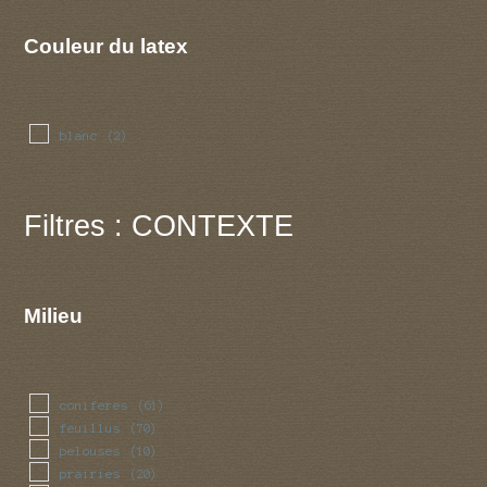
Couleur du latex
blanc
(2)
Filtres : CONTEXTE
Milieu
coniferes
(61)
feuillus
(70)
pelouses
(10)
prairies
(20)