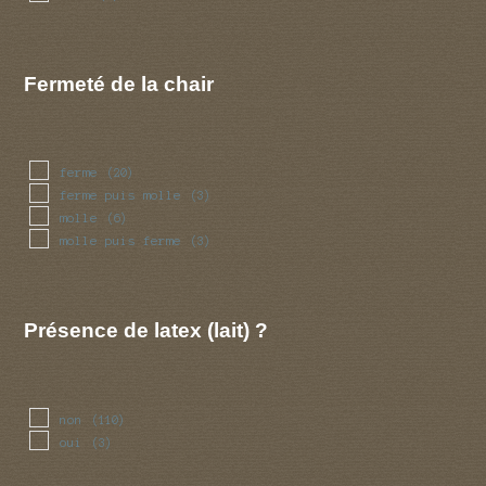
Fermeté de la chair
ferme
(20)
ferme puis molle
(3)
molle
(6)
molle puis ferme
(3)
Présence de latex (lait) ?
non
(110)
oui
(3)