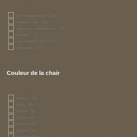
bon comestible
(15)
comestible
(26)
mauvais comestible
(13)
mortel
(7)
non comestible
(31)
toxique
(11)
Couleur de la chair
blanc
(73)
brun
(6)
creme
(8)
grise
(5)
jaune
(23)
noire
(2)
orange
(8)