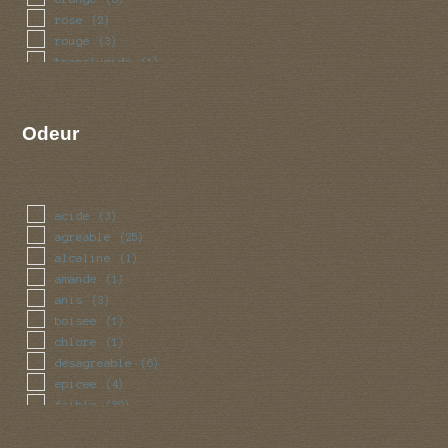
rose
(2)
rouge
(3)
translucide
(1)
vert
(1)
violet
(2)
Odeur
acide
(3)
agreable
(25)
alcaline
(1)
amande
(1)
anis
(3)
boisee
(1)
chlore
(1)
desagreable
(6)
epicee
(4)
faible
(39)
farine
(3)
fruitee
(5)