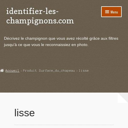
identifier-les-
Aller
Aller
Menu
à
au
champignons.com
la
contenu
navigation
Ouvrir
Espèces de champignons
le
Décrivez le champignon que vous avez récolté grâce aux filtres
menu
Ouvrir
Actualités
jusqu'à ce que vous le reconnaissiez en photo.
enfant
le
menu
Ouvrir
Poussées en temps réel
enfant
le
menu
Ouvrir
Echanges et contacts
Accueil
Produit Surface_du_chapeau
lisse
enfant
le
menu
Ouvrir
Mycologie
enfant
le
menu
enfant
lisse