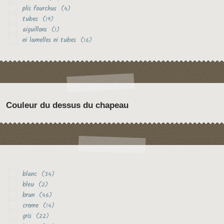
plis fourchus
(4)
tubes
(19)
aiguillons
(1)
ni lamelles ni tubes
(16)
Couleur du dessus du chapeau
blanc
(34)
bleu
(2)
brun
(46)
creme
(14)
gris
(22)