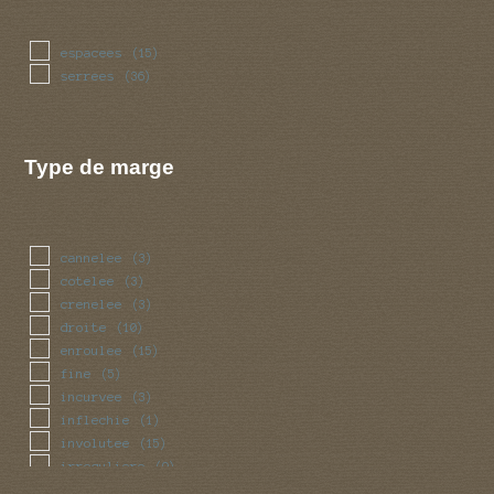
espacees
(15)
serrees
(36)
Type de marge
cannelee
(3)
cotelee
(3)
crenelee
(3)
droite
(10)
enroulee
(15)
fine
(5)
incurvee
(3)
inflechie
(1)
involutee
(15)
irreguliere
(9)
lisse
(10)