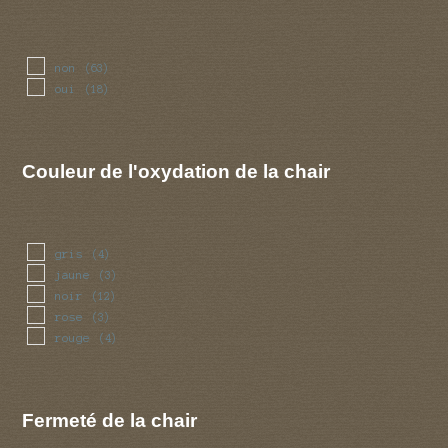
terre
(1)
non
(63)
oui
(18)
Couleur de l'oxydation de la chair
gris
(4)
jaune
(3)
noir
(12)
rose
(3)
rouge
(4)
Fermeté de la chair