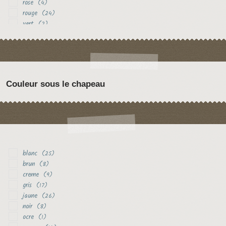
rose
(4)
rouge
(24)
vert
(2)
violet
(2)
Couleur sous le chapeau
blanc
(25)
brun
(8)
creme
(9)
gris
(17)
jaune
(26)
noir
(8)
ocre
(1)