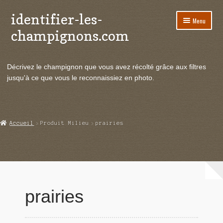
identifier-les-
Aller
Aller
Menu
à
au
champignons.com
la
contenu
navigation
Ouvrir
Espèces de champignons
le
Décrivez le champignon que vous avez récolté grâce aux filtres
menu
Ouvrir
Actualités
jusqu'à ce que vous le reconnaissiez en photo.
enfant
le
menu
Ouvrir
Poussées en temps réel
enfant
le
menu
Ouvrir
Echanges et contacts
Accueil
Produit Milieu
prairies
enfant
le
menu
Ouvrir
Mycologie
enfant
le
menu
enfant
prairies