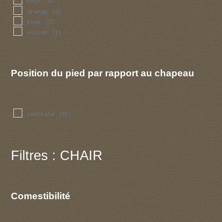
noir
(5)
orange
(3)
rose
(3)
violet
(1)
Position du pied par rapport au chapeau
centrale
(81)
Filtres : CHAIR
Comestibilité