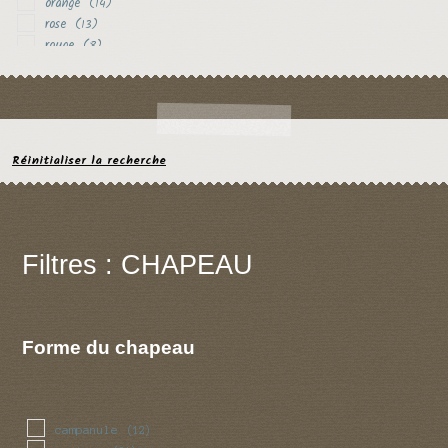
orange
(14)
rose
(13)
rouge
(8)
rouille
(1)
vert
(2)
violet
(4)
Réinitialiser la recherche
Filtres : CHAPEAU
Forme du chapeau
campanule
(12)