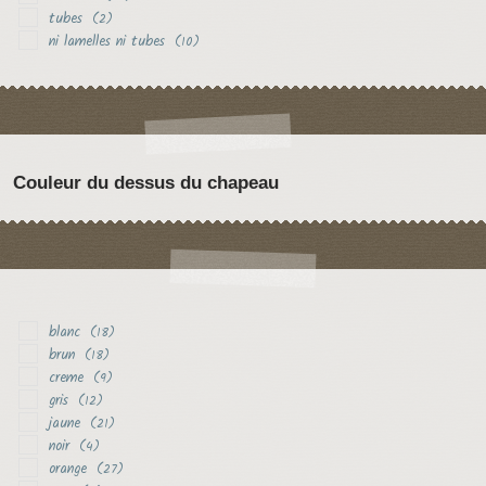
tubes
(2)
ni lamelles ni tubes
(10)
Couleur du dessus du chapeau
blanc
(18)
brun
(18)
creme
(9)
gris
(12)
jaune
(21)
noir
(4)
orange
(27)