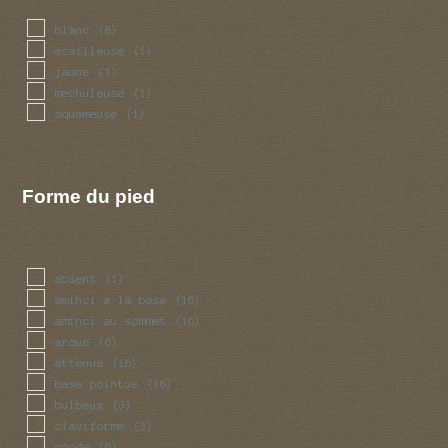
blanc
(8)
ecailleuse
(1)
jaune
(1)
mechuleuse
(1)
squameuse
(1)
Forme du pied
absent
(1)
aminci a la base
(16)
aminci au sommet
(16)
arque
(6)
attenue
(16)
base pointue
(16)
bulbeux
(3)
claviforme
(3)
coude
(6)