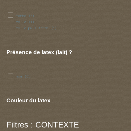
ferme
(3)
molle
(1)
molle puis ferme
(1)
Présence de latex (lait) ?
non
(81)
Couleur du latex
Filtres : CONTEXTE