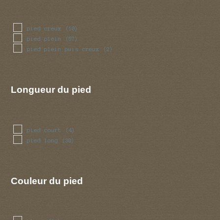
pied creux
(10)
pied plein
(57)
pied plein puis creux
(2)
Longueur du pied
pied court
(4)
pied long
(30)
Couleur du pied