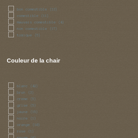
bon comestible
(13)
comestible
(11)
mauvais comestible
(4)
non comestible
(17)
toxique
(5)
Couleur de la chair
blanc
(42)
brun
(3)
creme
(5)
grise
(5)
jaune
(15)
noire
(1)
orange
(10)
rose
(1)
rouge
(8)