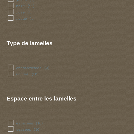
noir
(11)
rose
(1)
rouge
(1)
Type de lamelles
anastomosees
(2)
normal
(38)
Espace entre les lamelles
espacees
(16)
serrees
(16)