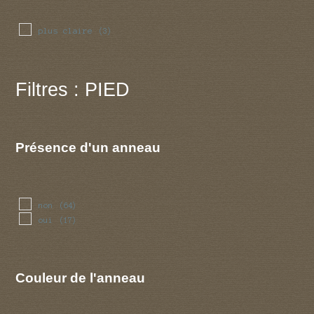
plus claire
(3)
Filtres : PIED
Présence d'un anneau
non
(64)
oui
(17)
Couleur de l'anneau