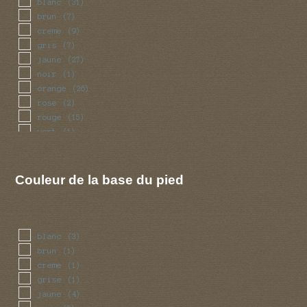
blanc
(31)
brun
(7)
creme
(9)
gris
(7)
jaune
(27)
noir
(1)
orange
(26)
rose
(2)
rouge
(15)
vert
(1)
Couleur de la base du pied
blanc
(3)
brun
(1)
creme
(1)
grise
(1)
jaune
(4)