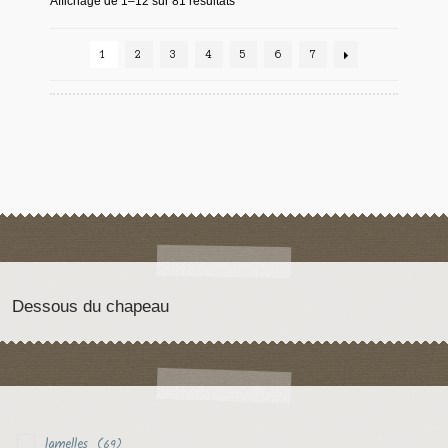
Affichage de 1–12 sur 81 résultats
1
2
3
4
5
6
7
Dessous du chapeau
lamelles
(69)