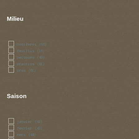
Milieu
coniferes
(16)
feuillus
(18)
pelouses
(43)
prairies
(81)
pres
(81)
Saison
janvier
(42)
fevrier
(42)
mars
(44)