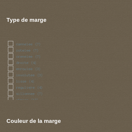
Type de marge
cannelee
(7)
cotelee
(7)
crenelee
(7)
droite
(4)
enroulee
(3)
involutee
(3)
lisse
(4)
reguliere
(4)
sillonnee
(7)
striee
(13)
Couleur de la marge