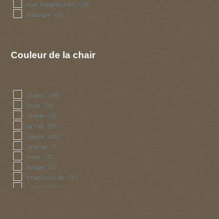
non comestible
(23)
toxique
(9)
Couleur de la chair
blanc
(49)
brun
(6)
creme
(6)
grise
(5)
jaune
(13)
orange
(1)
rose
(2)
rouge
(6)
translucide
(1)
violet
(2)