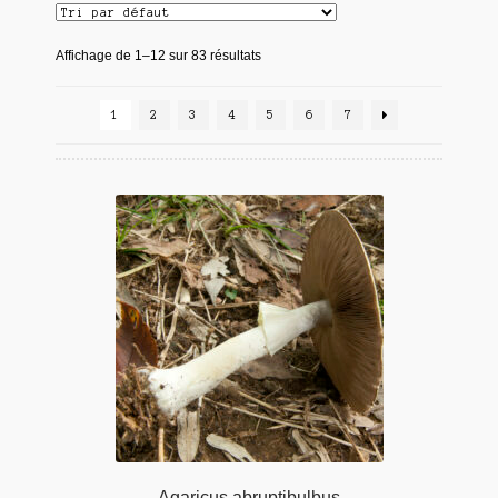
Affichage de 1–12 sur 83 résultats
1
2
3
4
5
6
7
Agaricus abruptibulbus