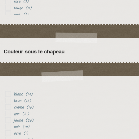
rose
(7)
rouge
(11)
vert
(2)
violet
(2)
Couleur sous le chapeau
blanc
(41)
brun
(16)
creme
(16)
gris
(21)
jaune
(26)
noir
(10)
ocre
(1)