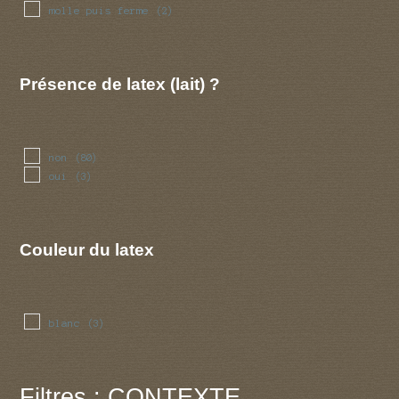
molle puis ferme
(2)
Présence de latex (lait) ?
non
(80)
oui
(3)
Couleur du latex
blanc
(3)
Filtres : CONTEXTE