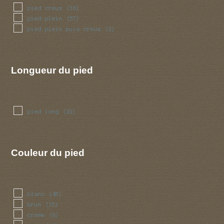
pied creux
(18)
pied plein
(57)
pied plein puis creux
(2)
Longueur du pied
pied long
(22)
Couleur du pied
blanc
(45)
brun
(15)
creme
(8)