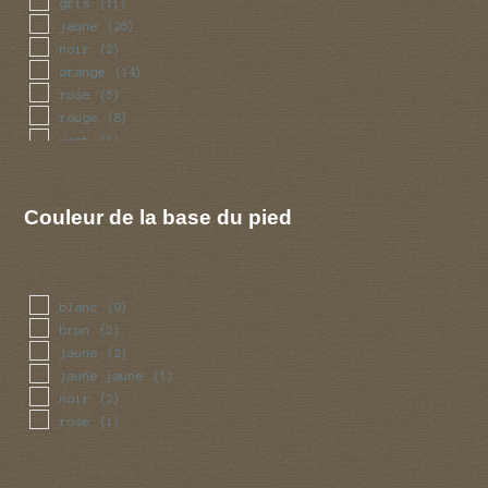
gris
(11)
jaune
(26)
noir
(2)
orange
(14)
rose
(5)
rouge
(8)
vert
(1)
violet
(2)
Couleur de la base du pied
blanc
(9)
brun
(2)
jaune
(2)
jaune jaune
(1)
noir
(2)
rose
(1)