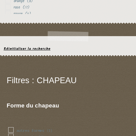
orange
(8)
rose
(17)
rouge
(4)
rouille
(1)
vert
(1)
violet
(5)
Réinitialiser la recherche
Filtres : CHAPEAU
Forme du chapeau
autres formes
(1)