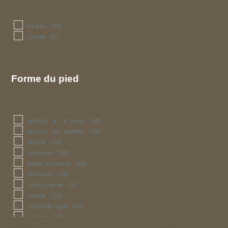
blanc
(13)
creme
(1)
Forme du pied
aminci a la base
(20)
aminci au sommet
(20)
arque
(13)
attenue
(20)
base pointue
(20)
bulbeux
(10)
claviforme
(2)
coude
(13)
cylindrique
(69)
elance
(83)
fuseau
(20)