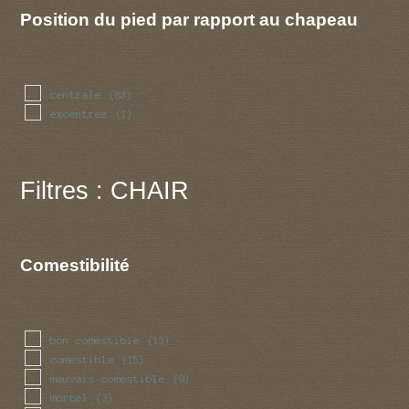
Position du pied par rapport au chapeau
centrale
(83)
excentree
(1)
Filtres : CHAIR
Comestibilité
bon comestible
(13)
comestible
(15)
mauvais comestible
(9)
mortel
(3)