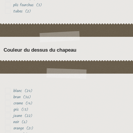
plis fourchus
(3)
tubes
(2)
Couleur du dessus du chapeau
blanc
(24)
brun
(36)
creme
(14)
gris
(13)
jaune
(22)
noir
(6)
orange
(21)