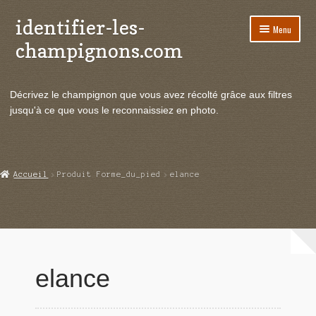
identifier-les-
Aller
Aller
Menu
à
au
champignons.com
la
contenu
navigation
Ouvrir
Espèces de champignons
le
Décrivez le champignon que vous avez récolté grâce aux filtres
menu
Ouvrir
Actualités
jusqu'à ce que vous le reconnaissiez en photo.
enfant
le
menu
Ouvrir
Poussées en temps réel
enfant
le
menu
Ouvrir
Echanges et contacts
Accueil
Produit Forme_du_pied
elance
enfant
le
menu
Ouvrir
Mycologie
enfant
le
menu
enfant
elance