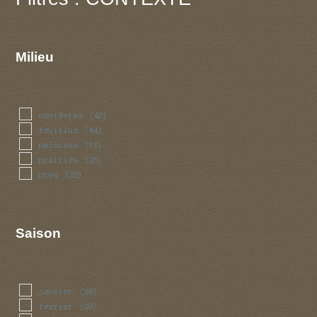
Milieu
coniferes
(43)
feuillus
(44)
pelouses
(13)
prairies
(26)
pres
(26)
Saison
janvier
(20)
fevrier
(20)