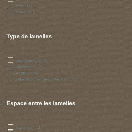
rose
(1)
rouge
(1)
Type de lamelles
anastomosees
(5)
fourchues
(2)
normal
(59)
separees par des lamelles
(1)
Espace entre les lamelles
espacees
(23)