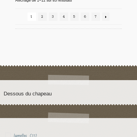
Affichage de 1–12 sur 83 résultats
1
2
3
4
5
6
7
Dessous du chapeau
lamelles
(77)