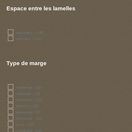
Espace entre les lamelles
espacees
(148)
serrees
(111)
Type de marge
cannelee
(20)
cotelee
(19)
crenelee
(19)
droite
(19)
emoussee
(3)
enroulee
(63)
fine
(14)
incurvee
(12)