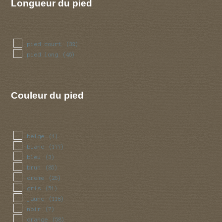
Longueur du pied
pied court
(32)
pied long
(46)
Couleur du pied
beige
(1)
blanc
(177)
bleu
(3)
brun
(85)
creme
(25)
gris
(51)
jaune
(118)
noir
(7)
orange
(58)