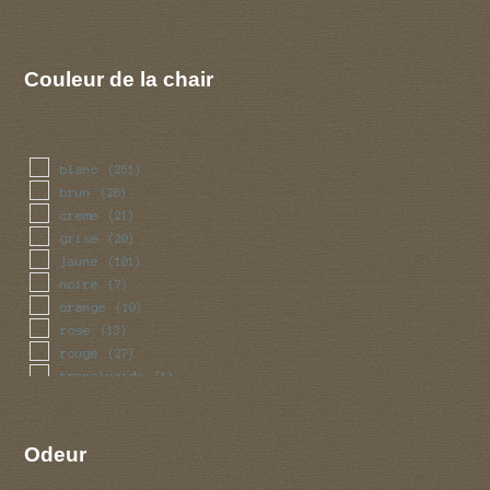
Couleur de la chair
blanc
(251)
brun
(28)
creme
(21)
grise
(20)
jaune
(101)
noire
(7)
orange
(19)
rose
(13)
rouge
(27)
translucide
(1)
vert
(5)
violet
(6)
Odeur