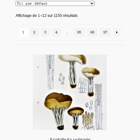
Affichage de 1–12 sur 1155 résultats
1
2
3
4
…
95
96
97
Acetabula vulgaris