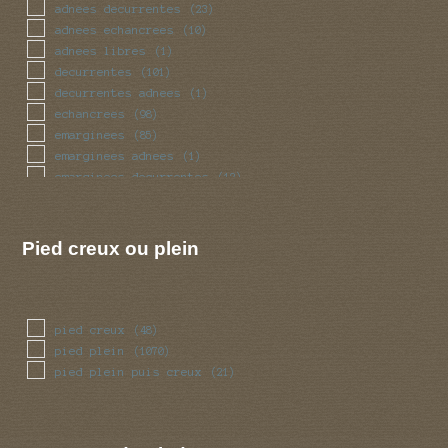
obese
(27)
adnees decurrentes
(23)
pedicelle
(4)
adnees echancrees
(10)
radicant
(4)
adnees libres
(1)
renfle
(103)
decurrentes
(101)
sinueux
(34)
decurrentes adnees
(1)
torsade
(34)
echancrees
(98)
trapu
(27)
emarginees
(85)
tubulaire
(342)
emarginees adnees
(1)
tubulaire bulbeux
(2)
emarginees decurrentes
(12)
ventru
(27)
emarginees libres
(7)
volve
(50)
libres
(57)
Pied creux ou plein
pied creux
(48)
pied plein
(1070)
pied plein puis creux
(21)