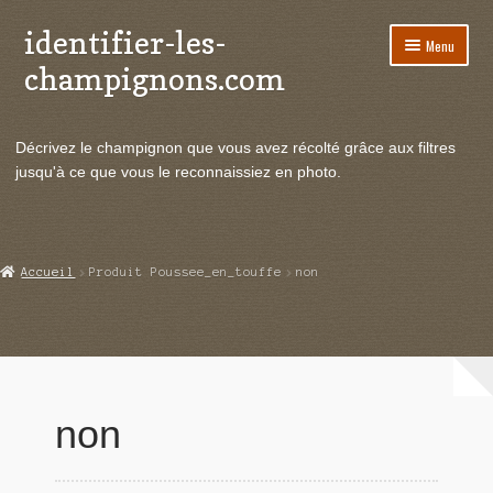
identifier-les-
Aller
Aller
Menu
à
au
champignons.com
la
contenu
navigation
Ouvrir
Espèces de champignons
le
Décrivez le champignon que vous avez récolté grâce aux filtres
menu
Ouvrir
Actualités
jusqu'à ce que vous le reconnaissiez en photo.
enfant
le
menu
Ouvrir
Poussées en temps réel
enfant
le
menu
Ouvrir
Echanges et contacts
Accueil
Produit Poussee_en_touffe
non
enfant
le
menu
Ouvrir
Mycologie
enfant
le
menu
enfant
non