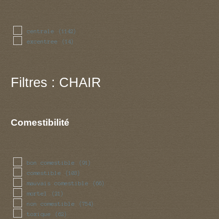
centrale
(1142)
excentree
(14)
Filtres : CHAIR
Comestibilité
bon comestible
(91)
comestible
(103)
mauvais comestible
(66)
mortel
(21)
non comestible
(754)
toxique
(62)