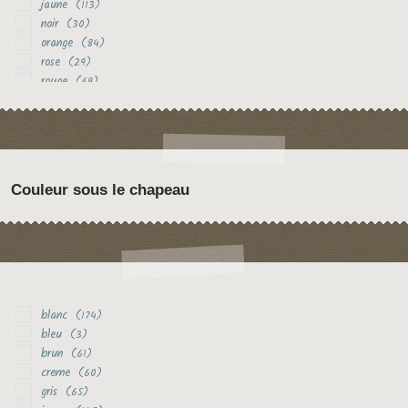
jaune
(113)
noir
(30)
orange
(84)
rose
(29)
rouge
(69)
vert
(17)
violet
(29)
Couleur sous le chapeau
blanc
(174)
bleu
(3)
brun
(61)
creme
(60)
gris
(65)