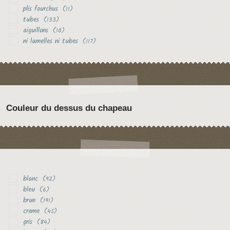
plis fourchus
(11)
tubes
(133)
aiguillons
(10)
ni lamelles ni tubes
(117)
Couleur du dessus du chapeau
blanc
(92)
bleu
(6)
brun
(191)
creme
(45)
gris
(84)