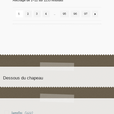
Affichage de 1–12 sur 1155 résultats
1
2
3
4
…
95
96
97
Dessous du chapeau
lamelles
(622)