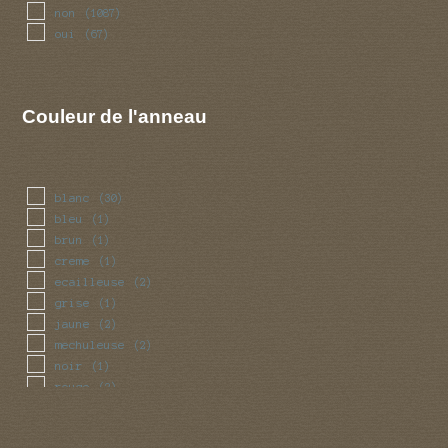
non
(1087)
oui
(67)
Couleur de l'anneau
blanc
(30)
bleu
(1)
brun
(1)
creme
(1)
ecailleuse
(2)
grise
(1)
jaune
(2)
mechuleuse
(2)
noir
(1)
rouge
(2)
squameuse
(2)
violet
(1)