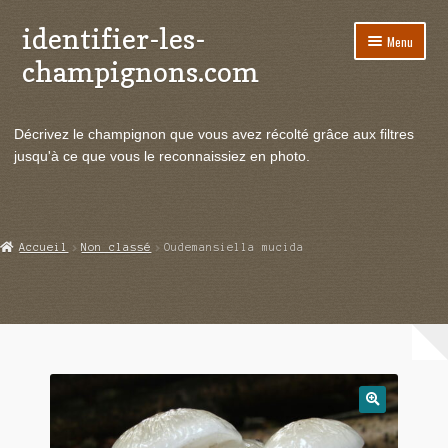
identifier-les-
Aller
Aller
Menu
à
au
champignons.com
la
contenu
navigation
Ouvrir
Espèces de champignons
le
Décrivez le champignon que vous avez récolté grâce aux filtres
menu
Ouvrir
Actualités
jusqu'à ce que vous le reconnaissiez en photo.
enfant
le
menu
Ouvrir
Poussées en temps réel
enfant
le
menu
Ouvrir
Echanges et contacts
Accueil
Non classé
Oudemansiella mucida
enfant
le
menu
Ouvrir
Mycologie
enfant
le
menu
enfant