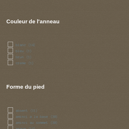
Couleur de l'anneau
blanc
(14)
bleu
(1)
brun
(1)
creme
(1)
Forme du pied
absent
(11)
aminci a la base
(30)
aminci au sommet
(30)
arque
(14)