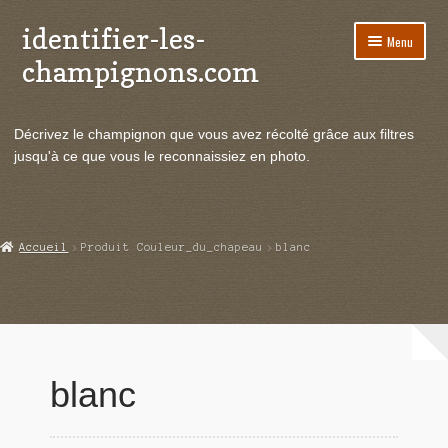
identifier-les-
Aller
Aller
Menu
à
au
champignons.com
la
contenu
navigation
Ouvrir
Espèces de champignons
le
Décrivez le champignon que vous avez récolté grâce aux filtres
menu
Ouvrir
Actualités
jusqu'à ce que vous le reconnaissiez en photo.
enfant
le
menu
Ouvrir
Poussées en temps réel
enfant
le
menu
Ouvrir
Echanges et contacts
Accueil
Produit Couleur_du_chapeau
blanc
enfant
le
menu
Ouvrir
Mycologie
enfant
le
menu
enfant
blanc