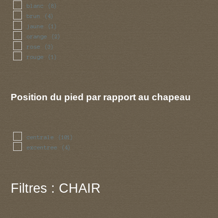
blanc
(8)
brun
(4)
jaune
(1)
orange
(2)
rose
(3)
rouge
(1)
Position du pied par rapport au chapeau
centrale
(101)
excentree
(4)
Filtres : CHAIR