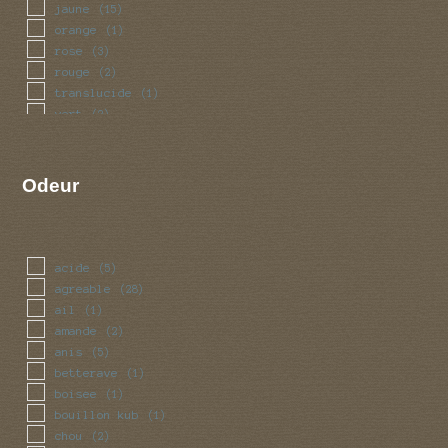
jaune
(15)
orange
(1)
rose
(3)
rouge
(2)
translucide
(1)
vert
(2)
violet
(1)
Odeur
acide
(5)
agreable
(28)
ail
(1)
amande
(2)
anis
(5)
betterave
(1)
boisee
(1)
bouillon kub
(1)
chou
(2)