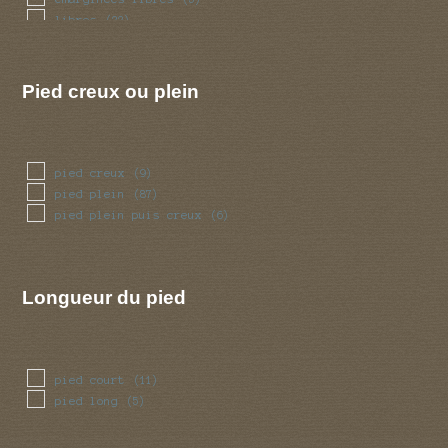
tubulaire bulbeux
(1)
libres
(22)
ventru
(11)
volve
(15)
Pied creux ou plein
pied creux
(9)
pied plein
(87)
pied plein puis creux
(6)
Longueur du pied
pied court
(11)
pied long
(5)