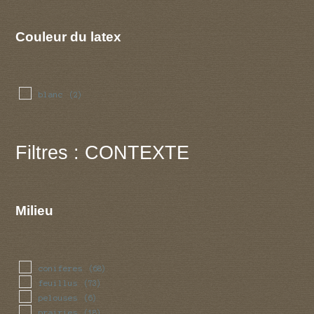
Couleur du latex
blanc
(2)
Filtres : CONTEXTE
Milieu
coniferes
(68)
feuillus
(73)
pelouses
(6)
prairies
(18)