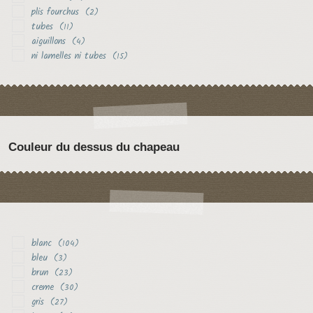
plis fourchus
(2)
tubes
(11)
aiguillons
(4)
ni lamelles ni tubes
(15)
Couleur du dessus du chapeau
blanc
(104)
bleu
(3)
brun
(23)
creme
(30)
gris
(27)