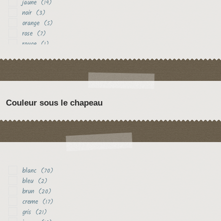
jaune
(19)
noir
(3)
orange
(5)
rose
(7)
rouge
(1)
vert
(3)
violet
(5)
Couleur sous le chapeau
blanc
(70)
bleu
(2)
brun
(20)
creme
(17)
gris
(21)