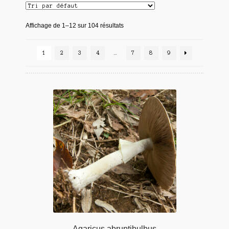
Affichage de 1–12 sur 104 résultats
1
2
3
4
…
7
8
9
Agaricus abruptibulbus