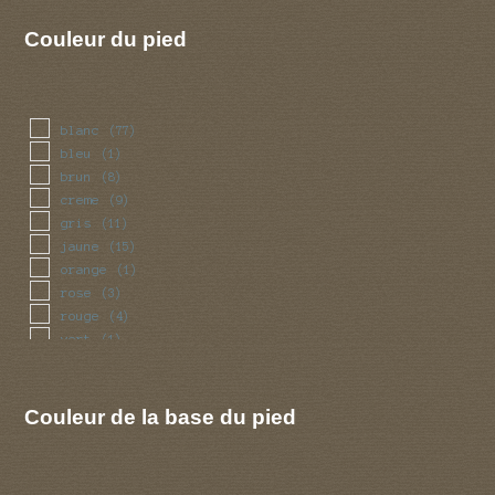
Couleur du pied
blanc
(77)
bleu
(1)
brun
(8)
creme
(9)
gris
(11)
jaune
(15)
orange
(1)
rose
(3)
rouge
(4)
vert
(1)
violet
(2)
Couleur de la base du pied