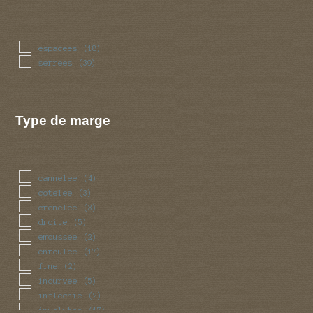
espacees
(18)
serrees
(39)
Type de marge
cannelee
(4)
cotelee
(3)
crenelee
(3)
droite
(5)
emoussee
(2)
enroulee
(17)
fine
(2)
incurvee
(5)
inflechie
(2)
involutee
(17)