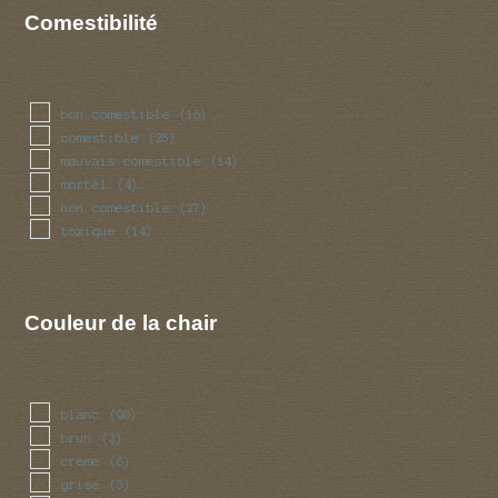
Comestibilité
bon comestible
(16)
comestible
(25)
mauvais comestible
(14)
mortel
(4)
non comestible
(27)
toxique
(14)
Couleur de la chair
blanc
(90)
brun
(3)
creme
(6)
grise
(3)