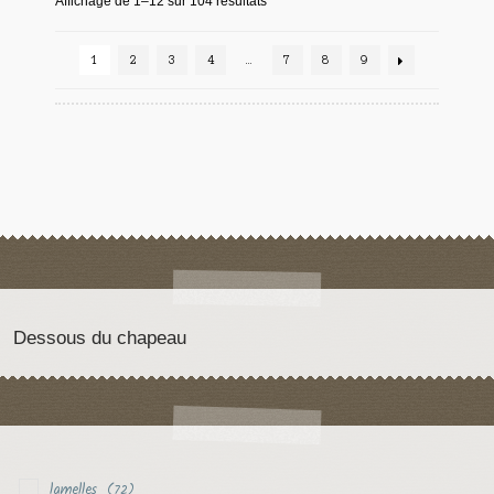
Affichage de 1–12 sur 104 résultats
1
2
3
4
…
7
8
9
Dessous du chapeau
lamelles
(72)