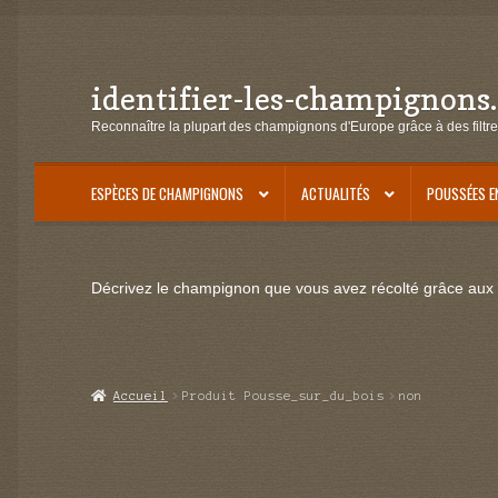
identifier-les-champignons
Aller
Aller
à
au
Reconnaître la plupart des champignons d'Europe grâce à des filtre
la
contenu
navigation
ESPÈCES DE CHAMPIGNONS
ACTUALITÉS
POUSSÉES E
Décrivez le champignon que vous avez récolté grâce aux f
Accueil
Produit Pousse_sur_du_bois
non