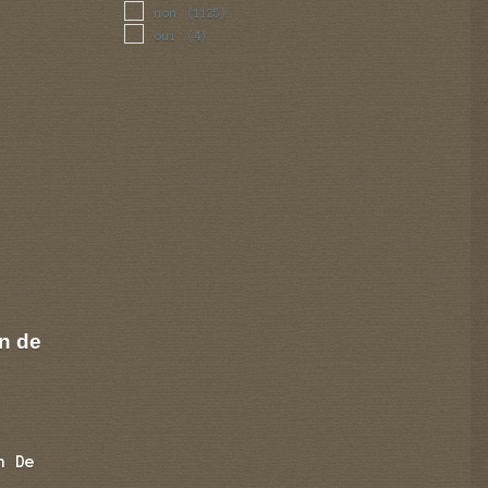
non
(1125)
oui
(4)
n de
n De