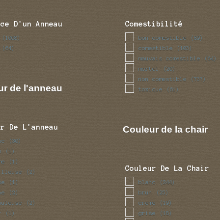
nce D'un Anneau
Comestibilité
bon comestible
(1068)
(89)
comestible
(64)
(103)
mauvais comestible
(64)
mortel
(20)
non comestible
(737)
ur de l'anneau
toxique
(61)
ur De L'anneau
Couleur de la chair
nc
(30)
u
(1)
me
(1)
Couleur De La Chair
illeuse
(2)
se
blanc
(1)
(244)
ne
brun
(2)
(25)
huleuse
creme
(2)
(19)
r
grise
(1)
(18)