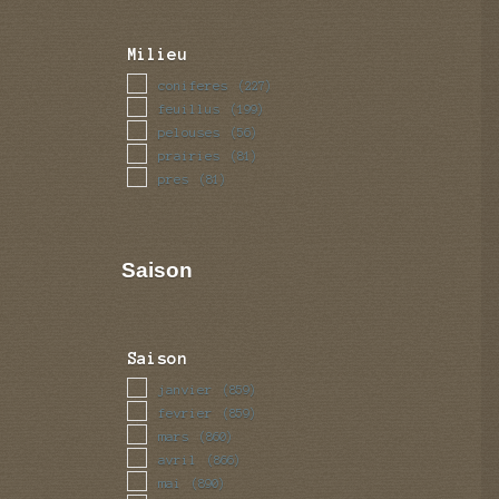
Milieu
coniferes
(227)
feuillus
(199)
pelouses
(56)
prairies
(81)
pres
(81)
Saison
Saison
janvier
(859)
fevrier
(859)
mars
(860)
avril
(866)
mai
(890)