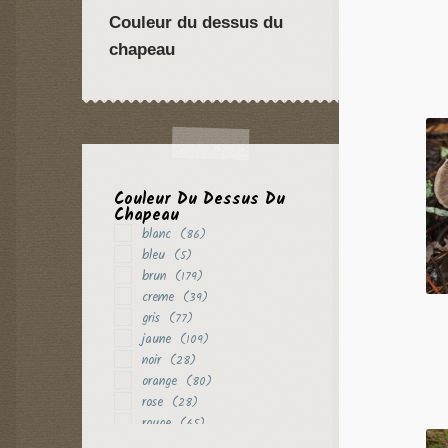
Couleur du dessus du
chapeau
Couleur Du Dessus Du
Chapeau
blanc
(86)
bleu
(5)
brun
(179)
creme
(39)
gris
(77)
jaune
(109)
noir
(28)
orange
(80)
rose
(28)
rouge
(65)
vert
(18)