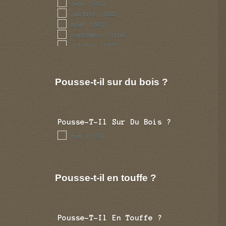
juin
(931)
juillet
(1022)
aout
(1072)
septembre
(1114)
octobre
(1093)
novembre
(950)
decembre
(863)
Pousse-t-il sur du bois ?
Pousse-T-Il Sur Du Bois ?
non
(1133)
Pousse-t-il en touffe ?
Pousse-T-Il En Touffe ?