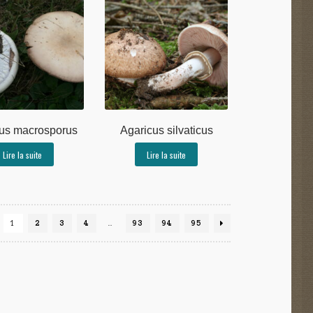
us macrosporus
Agaricus silvaticus
Lire la suite
Lire la suite
1
2
3
4
…
93
94
95