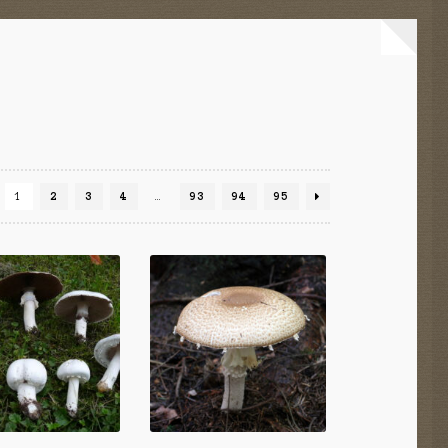
1
2
3
4
…
93
94
95