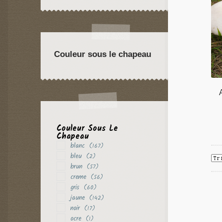
violet
(29)
Couleur sous le chapeau
Couleur Sous Le
Chapeau
blanc
(167)
bleu
(2)
brun
(57)
creme
(56)
gris
(60)
jaune
(142)
noir
(17)
ocre
(1)