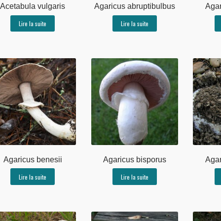
Acetabula vulgaris
Agaricus abruptibulbus
Agar
Lire la suite
Lire la suite
Agaricus benesii
Agaricus bisporus
Agar
Lire la suite
Lire la suite