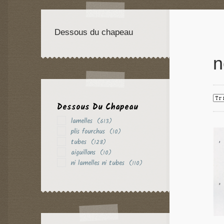
Dessous du chapeau
n
Dessous Du Chapeau
lamelles
(613)
plis fourchus
(10)
tubes
(128)
aiguillons
(10)
ni lamelles ni tubes
(110)