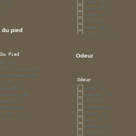
ge
jaune
(2)
(96)
ameuse
noire
(2)
(5)
let
orange
(1)
(17)
rose
(13)
rouge
(26)
 du pied
translucide
(2)
vert
(5)
violet
(5)
 Du Pied
Odeur
ent
(14)
nci a la base
(100)
nci au sommet
(100)
Odeur
ue
(33)
enue
acide
(100)
(10)
e pointue
agreable
(100)
(72)
beux
ail
(43)
(1)
viforme
alcaline
(37)
(1)
de
amande
(33)
(4)
indrique
anis
(341)
(6)
nce
betterave
(70)
(1)
eau
boisee
(100)
(2)