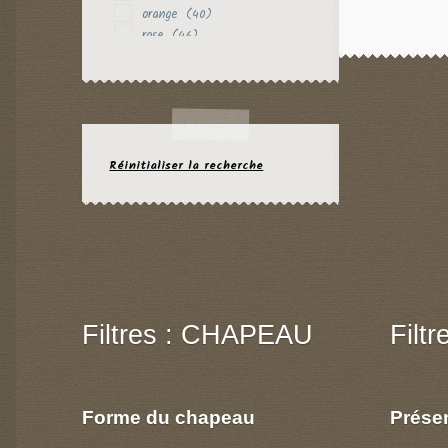
orange
(40)
rose
(46)
rouge
(32)
rouille
(1)
vert
(15)
violet
(17)
Réinitialiser la recherche
Filtres : CHAPEAU
Filt
Forme du chapeau
Prése