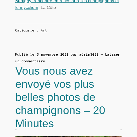
Burtigny: rencontre entre les arts, les champignons et
le mycélium
La Côte
Catégorie :
Art
Publié le
3 novembre 2021
par
admin3421
—
Laisser
un commentaire
Vous nous avez
envoyé vos plus
belles photos de
champignons – 20
Minutes