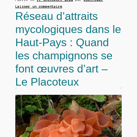
Laisser un commentaire
Culture et industrie
Réseau d’attraits
Art
mycologiques dans le
Histoire
Haut-Pays : Quand
Non classé (veille du robot)
les champignons se
Ouvrir
Poussées en temps réel
font œuvres d’art –
le
menu
Ouvrir
Le Placoteux
Echanges et contacts
enfant
le
menu
Ouvrir
Mycologie
enfant
le
menu
enfant