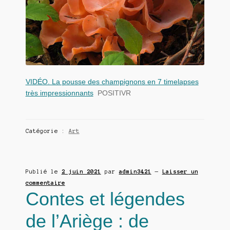
VIDÉO. La pousse des champignons en 7 timelapses
très impressionnants
POSITIVR
Catégorie :
Art
Publié le
2 juin 2021
par
admin3421
—
Laisser un
commentaire
Contes et légendes
de l’Ariège : de