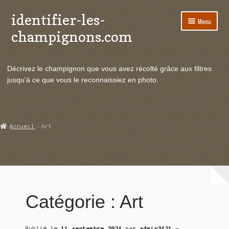
identifier-les-
Aller
Aller
Menu
à
au
champignons.com
la
contenu
navigation
Ouvrir
Espèces de champignons
le
Décrivez le champignon que vous avez récolté grâce aux filtres
menu
Ouvrir
Actualités
jusqu'à ce que vous le reconnaissiez en photo.
enfant
le
menu
Vie du site
enfant
Cueillette
Accueil
Art
Cuisine
Intoxication
Catégorie :
Art
Médecine et santé
Science
Publié le
11 septembre 2024
par
admin3421
—