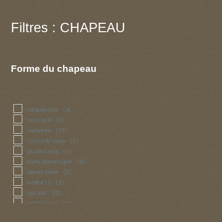
Filtres : CHAPEAU
Forme du chapeau
campanule
(4)
conique
(2)
convexe
(13)
cylindrique
(2)
globuleux
(1)
hemispherique
(8)
mamelonne
(5)
nombril
(2)
ogival
(2)
ombilique
(2)
ondule
(1)