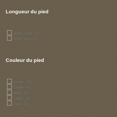
Longueur du pied
pied court
(3)
pied long
(1)
Couleur du pied
blanc
(13)
creme
(3)
gris
(1)
jaune
(1)
rose
(1)