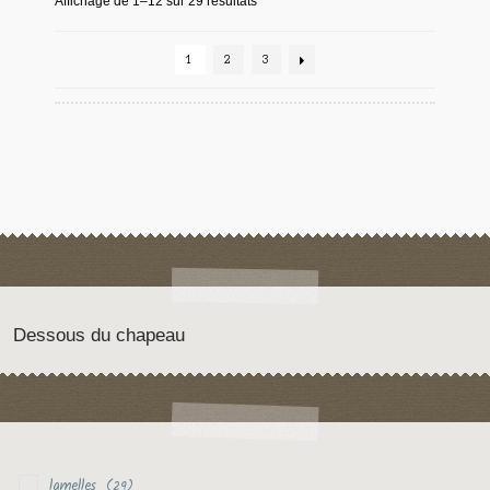
Affichage de 1–12 sur 29 résultats
1
2
3
Dessous du chapeau
lamelles
(29)