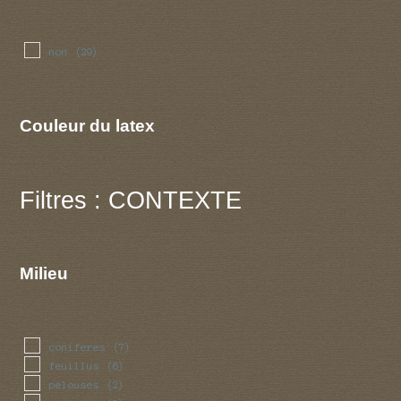
non
(29)
Couleur du latex
Filtres : CONTEXTE
Milieu
coniferes
(7)
feuillus
(6)
pelouses
(2)