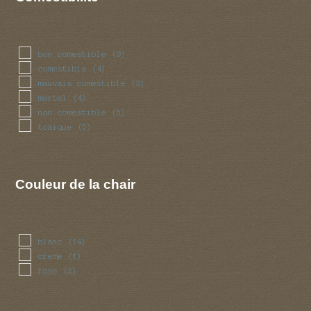
bon comestible
(9)
comestible
(4)
mauvais comestible
(2)
mortel
(4)
non comestible
(5)
toxique
(5)
Couleur de la chair
blanc
(14)
creme
(1)
rose
(2)