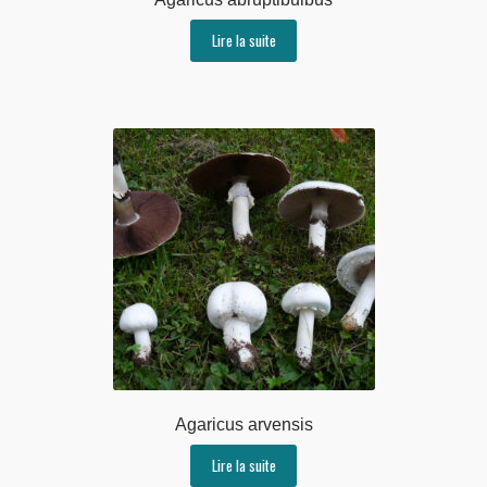
Lire la suite
Entolomatacées
Gomphidiacées
Hygrophoracées
Hygrophoropsydacées
Omphalotacées
Paxillacées
Pleurotacées
Plutéacées
Agaricus arvensis
Russulacées
Lire la suite