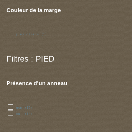
Couleur de la marge
plus claire
(1)
Filtres : PIED
Présence d'un anneau
non
(15)
oui
(14)