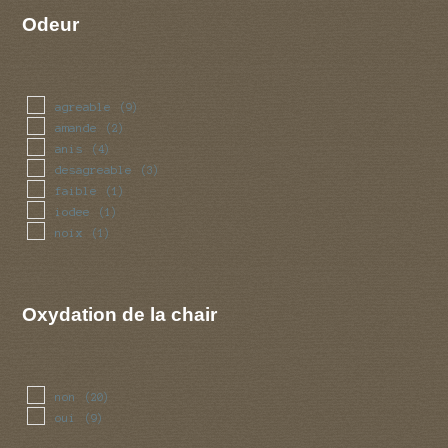
Odeur
agreable
(9)
amande
(2)
anis
(4)
desagreable
(3)
faible
(1)
iodee
(1)
noix
(1)
Oxydation de la chair
non
(20)
oui
(9)