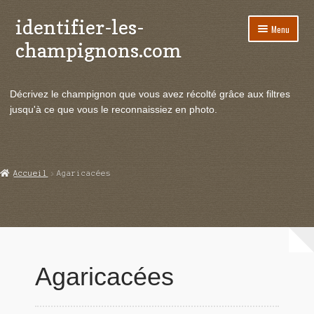
identifier-les-
Aller
Aller
Menu
à
au
champignons.com
la
contenu
navigation
Ouvrir
Espèces de champignons
le
Décrivez le champignon que vous avez récolté grâce aux filtres
menu
Champignons bons comestibles
jusqu'à ce que vous le reconnaissiez en photo.
enfant
Champignons comestibles
Champignons médicinaux
Accueil
Agaricacées
Champignons hallucinogènes
Champignons toxiques
Agaricacées
Champignons mortels
Champignons remarquables