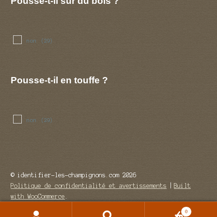
Pousse-t-il sur du bois ?
non
(29)
Pousse-t-il en touffe ?
non
(29)
© identifier-les-champignons.com 2026
Politique de confidentialité et avertissements
Built
with WooCommerce
.
0