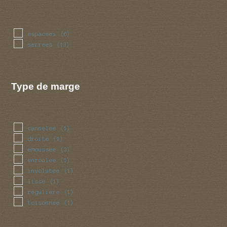
espacees
(6)
serrees
(13)
Type de marge
cannelee
(1)
droite
(1)
emoussee
(2)
enroulee
(1)
involutee
(1)
lisse
(1)
reguliere
(1)
toisonnee
(1)