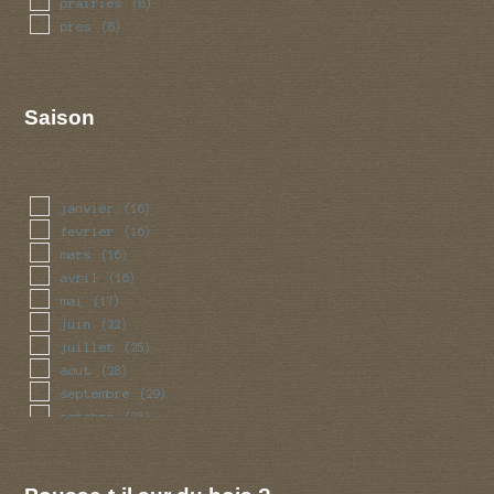
prairies
(8)
pres
(8)
Saison
janvier
(16)
fevrier
(16)
mars
(16)
avril
(16)
mai
(17)
juin
(22)
juillet
(25)
aout
(28)
septembre
(29)
octobre
(28)
novembre
(17)
decembre
(16)