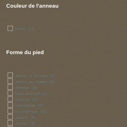
Couleur de l'anneau
blanc
(11)
Forme du pied
aminci a la base
(4)
aminci au sommet
(4)
attenue
(4)
base pointue
(4)
bulbeux
(5)
claviforme
(1)
cylindrique
(12)
elance
(9)
fuseau
(4)