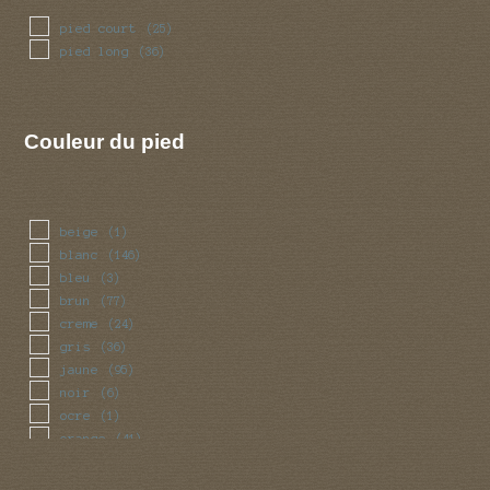
pied court
(25)
pied long
(36)
Couleur du pied
beige
(1)
blanc
(146)
bleu
(3)
brun
(77)
creme
(24)
gris
(36)
jaune
(95)
noir
(6)
ocre
(1)
orange
(41)
rose
(20)
rouge
(38)