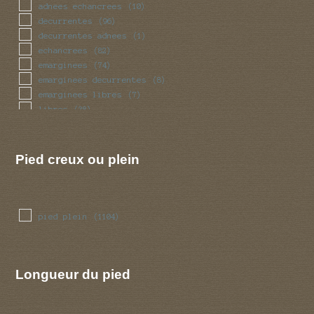
pedicelle
(4)
adnees echancrees
(10)
radicant
(4)
decurrentes
(96)
renfle
(81)
decurrentes adnees
(1)
sinueux
(31)
echancrees
(82)
torsade
(31)
emarginees
(74)
trapu
(24)
emarginees decurrentes
(8)
tubulaire
(284)
emarginees libres
(7)
tubulaire bulbeux
(1)
libres
(38)
ventru
(24)
volve
(39)
Pied creux ou plein
pied plein
(1104)
Longueur du pied