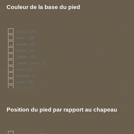
vert
(6)
Couleur de la base du pied
violet
(6)
blanc
(37)
brun
(10)
creme
(2)
grise
(2)
jaune
(15)
jaune jaune
(1)
noir
(3)
orange
(6)
rose
(9)
rouge
(7)
violet
(1)
Position du pied par rapport au chapeau