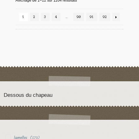
Affichage de 1–12 sur 1104 résultats
1
2
3
4
…
90
91
92
Dessous du chapeau
lamelles
(573)