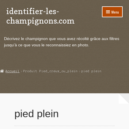
identifier-les-
Aller
Aller
Menu
à
au
champignons.com
la
contenu
navigation
Ouvrir
Espèces de champignons
le
Décrivez le champignon que vous avez récolté grâce aux filtres
menu
Ouvrir
Actualités
jusqu'à ce que vous le reconnaissiez en photo.
enfant
le
menu
Ouvrir
Poussées en temps réel
enfant
le
menu
Ouvrir
Echanges et contacts
Accueil
Produit Pied_creux_ou_plein
pied plein
enfant
le
menu
Ouvrir
Mycologie
enfant
le
menu
enfant
pied plein