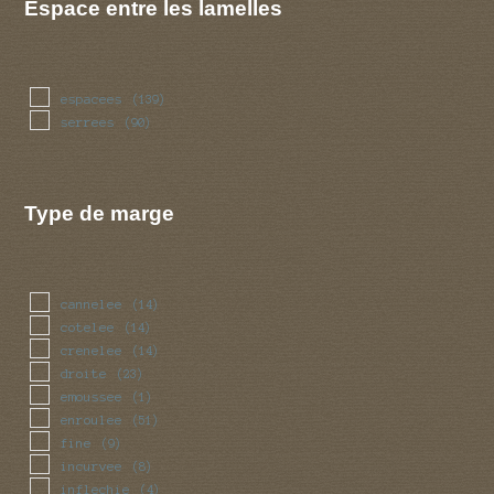
Espace entre les lamelles
espacees
(139)
serrees
(90)
Type de marge
cannelee
(14)
cotelee
(14)
crenelee
(14)
droite
(23)
emoussee
(1)
enroulee
(51)
fine
(9)
incurvee
(8)
inflechie
(4)