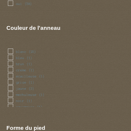
oui
(58)
Couleur de l'anneau
blanc
(25)
bleu
(1)
brun
(1)
creme
(1)
ecailleuse
(1)
grise
(1)
jaune
(3)
mechuleuse
(1)
noir
(1)
squameuse
(1)
violet
(1)
Forme du pied