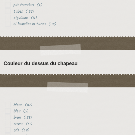
plis fourchus
(4)
tubes
(135)
aiguillons
(11)
ni lamelles ni tubes
(119)
Couleur du dessus du chapeau
blanc
(87)
bleu
(5)
brun
(158)
creme
(51)
gris
(68)