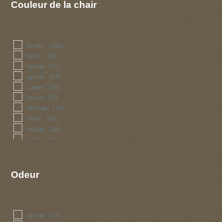
Couleur de la chair
blanc
(224)
brun
(25)
creme
(21)
grise
(14)
jaune
(83)
noire
(5)
orange
(15)
rose
(14)
rouge
(28)
vert
(5)
violet
(4)
Odeur
acide
(13)