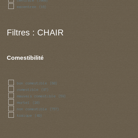
centrale
(1089)
excentree
(16)
Filtres : CHAIR
Comestibilité
bon comestible
(80)
comestible
(97)
mauvais comestible
(59)
mortel
(20)
non comestible
(757)
toxique
(49)