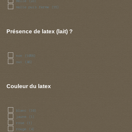
molle
(23)
molle puis ferme
(15)
Présence de latex (lait) ?
non
(1058)
oui
(46)
Couleur du latex
blanc
(10)
jaune
(1)
rose
(1)
rouge
(4)