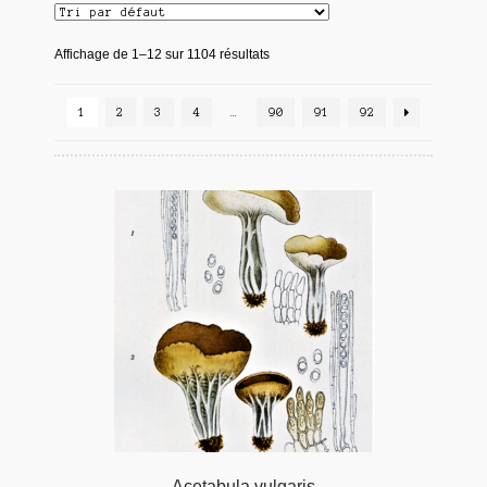
Affichage de 1–12 sur 1104 résultats
1
2
3
4
…
90
91
92
Acetabula vulgaris