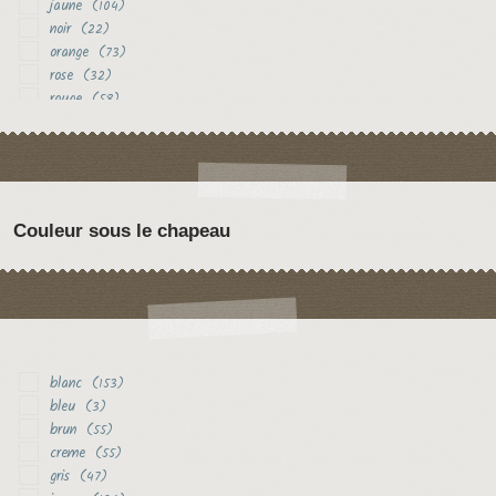
jaune
(104)
noir
(22)
orange
(73)
rose
(32)
rouge
(58)
vert
(14)
violet
(24)
Couleur sous le chapeau
blanc
(153)
bleu
(3)
brun
(55)
creme
(55)
gris
(47)