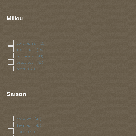
Milieu
coniferes
(16)
feuillus
(18)
pelouses
(43)
prairies
(81)
pres
(81)
Saison
janvier
(42)
fevrier
(42)
mars
(44)