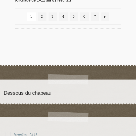
Affichage de 1–12 sur 81 résultats
1
2
3
4
5
6
7
Dessous du chapeau
lamelles
(69)