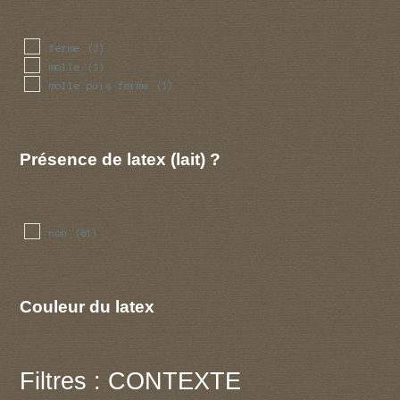
ferme
(3)
molle
(1)
molle puis ferme
(1)
Présence de latex (lait) ?
non
(81)
Couleur du latex
Filtres : CONTEXTE