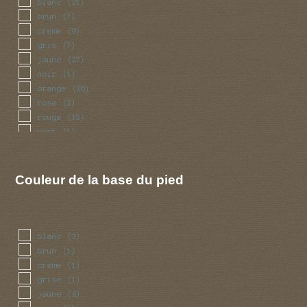
blanc
(31)
brun
(7)
creme
(9)
gris
(7)
jaune
(27)
noir
(1)
orange
(26)
rose
(2)
rouge
(15)
vert
(1)
Couleur de la base du pied
blanc
(3)
brun
(1)
creme
(1)
grise
(1)
jaune
(4)