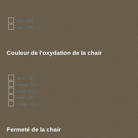
terre
(1)
non
(63)
oui
(18)
Couleur de l'oxydation de la chair
gris
(4)
jaune
(3)
noir
(12)
rose
(3)
rouge
(4)
Fermeté de la chair