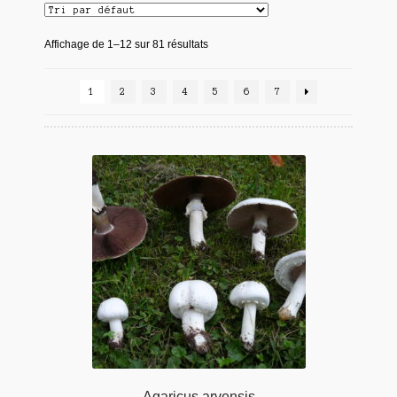
Affichage de 1–12 sur 81 résultats
1
2
3
4
5
6
7
Agaricus arvensis