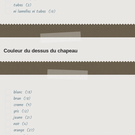
tubes
(2)
ni lamelles ni tubes
(10)
Couleur du dessus du chapeau
blanc
(18)
brun
(18)
creme
(9)
gris
(12)
jaune
(21)
noir
(4)
orange
(27)