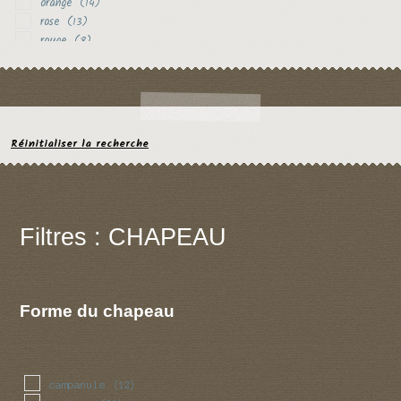
orange
(14)
rose
(13)
rouge
(8)
rouille
(1)
vert
(2)
violet
(4)
Réinitialiser la recherche
Filtres : CHAPEAU
Forme du chapeau
campanule
(12)