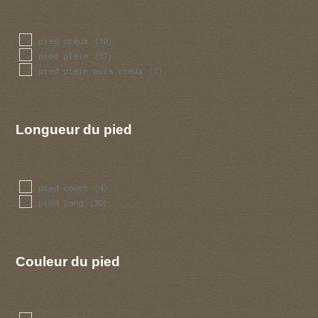
pied creux
(10)
pied plein
(57)
pied plein puis creux
(2)
Longueur du pied
pied court
(4)
pied long
(30)
Couleur du pied