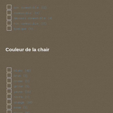
bon comestible
(13)
comestible
(11)
mauvais comestible
(4)
non comestible
(17)
toxique
(5)
Couleur de la chair
blanc
(42)
brun
(3)
creme
(5)
grise
(5)
jaune
(15)
noire
(1)
orange
(10)
rose
(1)
rouge
(8)