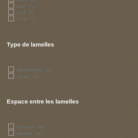
noir
(11)
rose
(1)
rouge
(1)
Type de lamelles
anastomosees
(2)
normal
(38)
Espace entre les lamelles
espacees
(16)
serrees
(16)