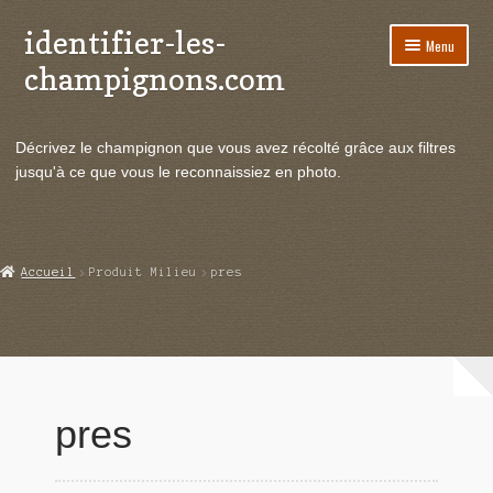
identifier-les-
Aller
Aller
Menu
à
au
champignons.com
la
contenu
navigation
Ouvrir
Espèces de champignons
le
Décrivez le champignon que vous avez récolté grâce aux filtres
menu
Ouvrir
Actualités
jusqu'à ce que vous le reconnaissiez en photo.
enfant
le
menu
Ouvrir
Poussées en temps réel
enfant
le
menu
Ouvrir
Echanges et contacts
Accueil
Produit Milieu
pres
enfant
le
menu
Ouvrir
Mycologie
enfant
le
menu
enfant
pres