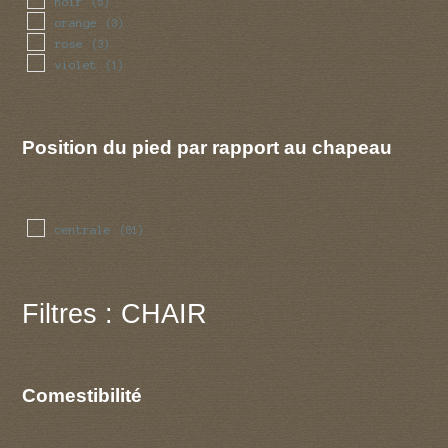
noir
(5)
orange
(3)
rose
(3)
violet
(1)
Position du pied par rapport au chapeau
centrale
(81)
Filtres : CHAIR
Comestibilité