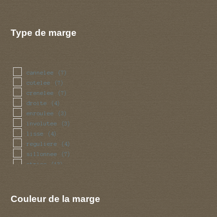
Type de marge
cannelee
(7)
cotelee
(7)
crenelee
(7)
droite
(4)
enroulee
(3)
involutee
(3)
lisse
(4)
reguliere
(4)
sillonnee
(7)
striee
(13)
Couleur de la marge