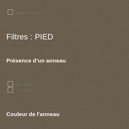
plus claire
(3)
Filtres : PIED
Présence d'un anneau
non
(64)
oui
(17)
Couleur de l'anneau