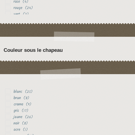
rose
(4)
rouge
(24)
vert
(2)
violet
(2)
Couleur sous le chapeau
blanc
(25)
brun
(8)
creme
(9)
gris
(17)
jaune
(26)
noir
(8)
ocre
(1)