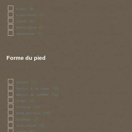
blanc
(8)
ecailleuse
(1)
jaune
(1)
mechuleuse
(1)
squameuse
(1)
Forme du pied
absent
(1)
aminci a la base
(16)
aminci au sommet
(16)
arque
(6)
attenue
(16)
base pointue
(16)
bulbeux
(3)
claviforme
(3)
coude
(6)