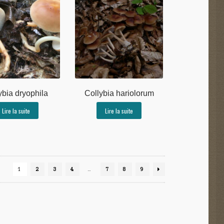
ybia dryophila
Collybia hariolorum
Lire la suite
Lire la suite
1
2
3
4
…
7
8
9