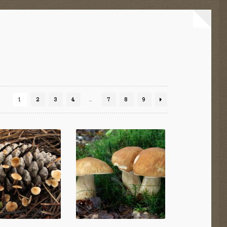
1
2
3
4
…
7
8
9