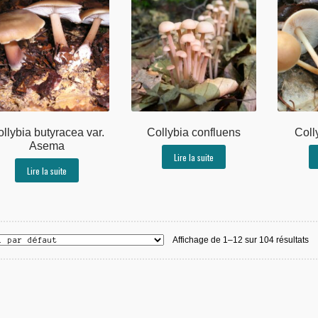
llybia butyracea var.
Collybia confluens
Coll
Asema
Lire la suite
Lire la suite
Affichage de 1–12 sur 104 résultats