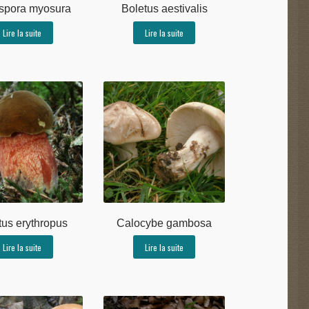
spora myosura
Boletus aestivalis
Lire la suite
Lire la suite
tus erythropus
Calocybe gambosa
Lire la suite
Lire la suite