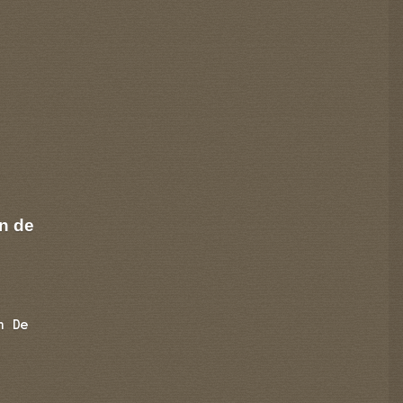
n de
n De