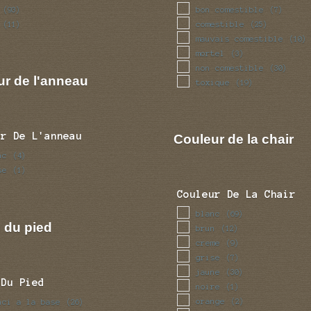
bon comestible
(93)
(7)
comestible
(11)
(25)
mauvais comestible
(10)
mortel
(3)
non comestible
(30)
ur de l'anneau
toxique
(19)
ur De L'anneau
Couleur de la chair
nc
(4)
se
(1)
Couleur De La Chair
blanc
(69)
 du pied
brun
(12)
creme
(9)
grise
(7)
jaune
(30)
 Du Pied
noire
(1)
orange
nci a la base
(2)
(26)