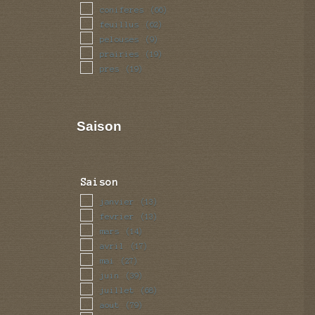
coniferes
(66)
feuillus
(62)
pelouses
(9)
prairies
(19)
pres
(19)
Saison
Saison
janvier
(13)
fevrier
(13)
mars
(14)
avril
(17)
mai
(27)
juin
(39)
juillet
(68)
aout
(79)