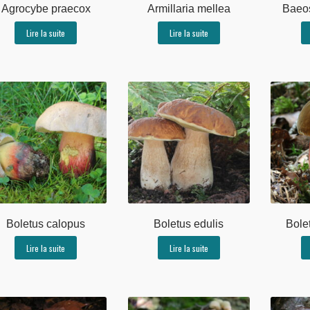
Agrocybe praecox
Armillaria mellea
Baeo
Lire la suite
Lire la suite
Boletus calopus
Boletus edulis
Bole
Lire la suite
Lire la suite