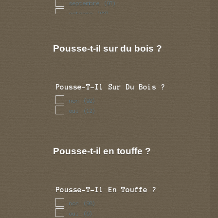
septembre
(97)
octobre
(92)
novembre
(43)
decembre
(17)
Pousse-t-il sur du bois ?
Pousse-T-Il Sur Du Bois ?
non
(92)
oui
(12)
Pousse-t-il en touffe ?
Pousse-T-Il En Touffe ?
non
(98)
oui
(6)