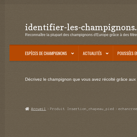
identifier-les-champignons
Aller
Aller
à
au
Reconnaître la plupart des champignons d'Europe grâce à des filtre
la
contenu
navigation
ESPÈCES DE CHAMPIGNONS
ACTUALITÉS
POUSSÉES E
Décrivez le champignon que vous avez récolté grâce aux f
Accueil
Produit Insertion_chapeau_pied
echancre