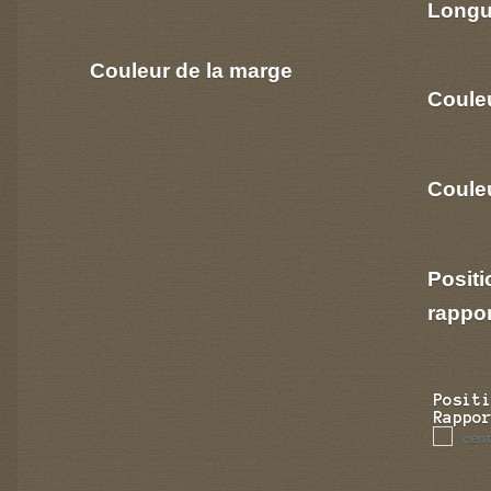
Longu
Couleur de la marge
Coule
Couleu
Positi
rappo
Posit
Rappo
cen