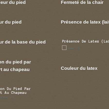
eur du pied
Fermeté de la chair
ur du pied
Présence de latex (lai
r de la base du pied
Présence De Latex (la
non
(1)
on du pied par
Couleur du latex
rt au chapeau
ion Du Pied Par
rt Au Chapeau
trale
(1)