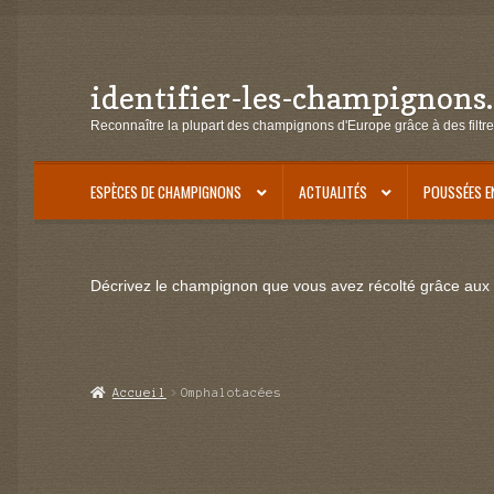
identifier-les-champignons
Aller
Aller
à
au
Reconnaître la plupart des champignons d'Europe grâce à des filtre
la
contenu
navigation
ESPÈCES DE CHAMPIGNONS
ACTUALITÉS
POUSSÉES E
Décrivez le champignon que vous avez récolté grâce aux f
Accueil
Omphalotacées