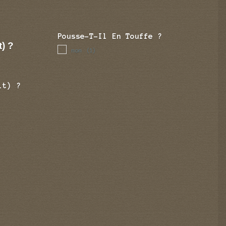
Pousse-T-Il En Touffe ?
t) ?
non
(1)
it) ?