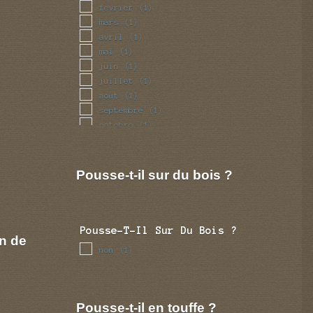
fevrier
(1)
mars
(1)
avril
(1)
mai
(1)
juin
(1)
juillet
(1)
aout
(1)
septembre
(1)
octobre
(1)
novembre
(1)
decembre
(1)
Pousse-t-il sur du bois ?
Pousse-T-Il Sur Du Bois ?
n de
non
(1)
Pousse-t-il en touffe ?