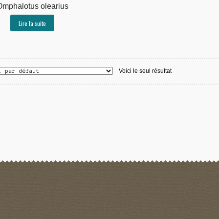
Omphalotus olearius
Lire la suite
Voici le seul résultat