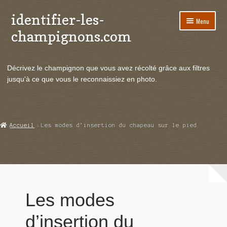
identifier-les-
Aller
Aller
Menu
à
au
champignons.com
la
contenu
navigation
Ouvrir
Espèces de champignons
le
Décrivez le champignon que vous avez récolté grâce aux filtres
menu
Ouvrir
Actualités
jusqu'à ce que vous le reconnaissiez en photo.
enfant
le
menu
Ouvrir
Poussées en temps réel
enfant
le
menu
Ouvrir
Echanges et contacts
Accueil
Les modes d’insertion du chapeau sur le pied
enfant
le
menu
Ouvrir
Mycologie
enfant
le
menu
Anatomie des champignons
enfant
Les modes
Formes de chapeaux
d’insertion du
Formes de pieds (ou stipes)