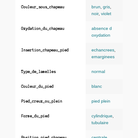
brun
,
gris
,
Couleur_sous_chapeau
noir
,
violet
absence d
Oxydation_du_chapeau
oxydation
echancrees
,
Insertion_chapeau_pied
emarginees
normal
Type_de_lamelles
blanc
Couleur_du_pied
pied plein
Pied_creux_ou_plein
cylindrique
,
Forme_du_pied
tubulaire
centrale
Position_pied_chapeau