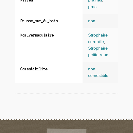
prairies
,
Milieu
pres
non
Pousse_sur_du_bois
Strophaire
Nom_vernaculaire
coronille
,
Strophaire
petite roue
non
Comestibilite
comestible