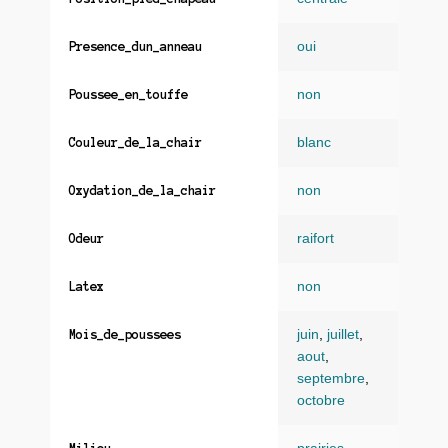
oui
Presence_dun_anneau
non
Poussee_en_touffe
blanc
Couleur_de_la_chair
non
Oxydation_de_la_chair
raifort
Odeur
non
Latex
juin
,
juillet
,
Mois_de_poussees
aout
,
septembre
,
octobre