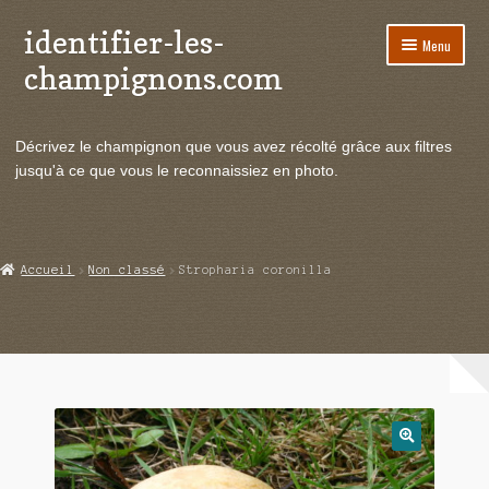
identifier-les-
Aller
Aller
Menu
à
au
champignons.com
la
contenu
navigation
Ouvrir
Espèces de champignons
le
Décrivez le champignon que vous avez récolté grâce aux filtres
menu
Ouvrir
Actualités
jusqu'à ce que vous le reconnaissiez en photo.
enfant
le
menu
Ouvrir
Poussées en temps réel
enfant
le
menu
Ouvrir
Echanges et contacts
Accueil
Non classé
Stropharia coronilla
enfant
le
menu
Ouvrir
Mycologie
enfant
le
menu
enfant