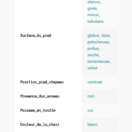
elance
,
grele
,
mince
,
tubulaire
glabre
,
lisse
,
Surface_du_pied
pelucheuse
,
poilue
,
seche
,
tomenteuse
,
velue
centrale
Position_pied_chapeau
non
Presence_dun_anneau
oui
Poussee_en_touffe
blanc
Couleur_de_la_chair