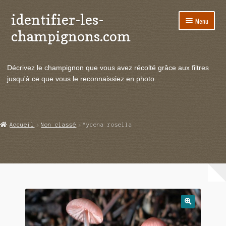
identifier-les-
Aller
Aller
Menu
à
au
champignons.com
la
contenu
navigation
Ouvrir
Espèces de champignons
le
Décrivez le champignon que vous avez récolté grâce aux filtres
menu
Ouvrir
Actualités
jusqu'à ce que vous le reconnaissiez en photo.
enfant
le
menu
Ouvrir
Poussées en temps réel
enfant
le
menu
Ouvrir
Echanges et contacts
Accueil
Non classé
Mycena rosella
enfant
le
menu
Ouvrir
Mycologie
enfant
le
menu
enfant