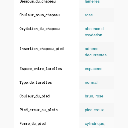
lamelles
Dessous_du_chapeau
rose
Couleur_sous_chapeau
absence d
Oxydation_du_chapeau
oxydation
adnees
Insertion_chapeau_pied
decurrentes
espacees
Espace_entre_lamelles
normal
Type_de_lamelles
brun
,
rose
Couleur_du_pied
pied creux
Pied_creux_ou_plein
cylindrique
,
Forme_du_pied