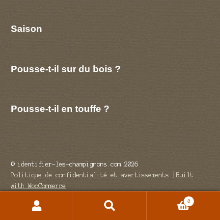
Saison
Pousse-t-il sur du bois ?
Pousse-t-il en touffe ?
© identifier-les-champignons.com 2026
Politique de confidentialité et avertissements
Built
with WooCommerce
.
0
Recherche
Recherche
pour :