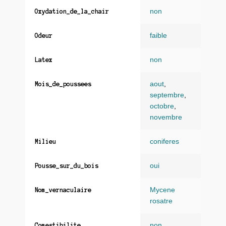
non
Oxydation_de_la_chair
faible
Odeur
non
Latex
aout
,
Mois_de_poussees
septembre
,
octobre
,
novembre
coniferes
Milieu
oui
Pousse_sur_du_bois
Mycene
Nom_vernaculaire
rosatre
non
Comestibilite