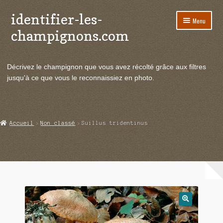
identifier-les-
Aller
Aller
Menu
à
au
champignons.com
la
contenu
navigation
Ouvrir
Espèces de champignons
le
Décrivez le champignon que vous avez récolté grâce aux filtres
menu
Ouvrir
Actualités
jusqu'à ce que vous le reconnaissiez en photo.
enfant
le
menu
Ouvrir
Poussées en temps réel
enfant
le
menu
Ouvrir
Echanges et contacts
Accueil
Non classé
Suillus tridentinus
enfant
le
menu
Ouvrir
Mycologie
enfant
le
menu
enfant