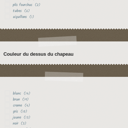
plis fourchus
(2)
tubes
(6)
aiguillons
(1)
Couleur du dessus du chapeau
blanc
(14)
brun
(19)
creme
(4)
gris
(10)
jaune
(13)
noir
(3)