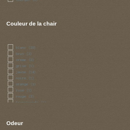
Couleur de la chair
blanc
(29)
brun
(3)
creme
(2)
grise
(1)
jaune
(14)
noire
(1)
orange
(2)
rose
(1)
rouge
(2)
translucide
(1)
Odeur