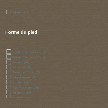
blanc
(1)
Forme du pied
aminci a la base
(7)
aminci au sommet
(7)
arque
(41)
attenue
(7)
base pointue
(7)
claviforme
(3)
coude
(41)
cylindrique
(31)
elance
(13)
fuseau
(7)
fusiforme
(7)
grele
(13)