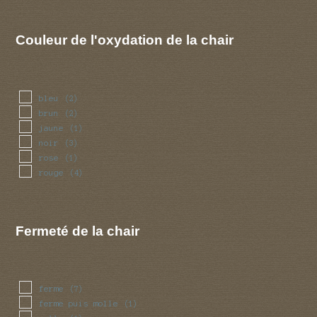
sperme
(1)
Couleur de l'oxydation de la chair
bleu
(2)
brun
(2)
jaune
(1)
noir
(3)
rose
(1)
rouge
(4)
Fermeté de la chair
ferme
(7)
ferme puis molle
(1)