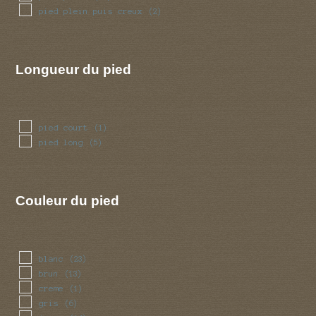
pied plein puis creux
(2)
Longueur du pied
pied court
(1)
pied long
(5)
Couleur du pied
blanc
(23)
brun
(13)
creme
(1)
gris
(6)