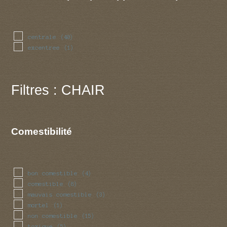
centrale
(40)
excentree
(1)
Filtres : CHAIR
Comestibilité
bon comestible
(4)
comestible
(8)
mauvais comestible
(3)
mortel
(1)
non comestible
(15)
toxique
(5)