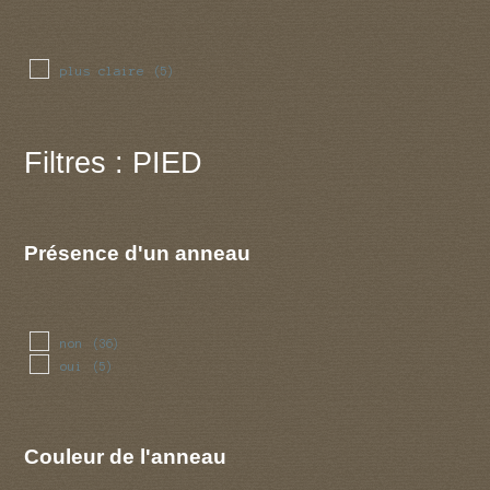
reflechie
(1)
reguliere
(2)
relevee
(1)
plus claire
(5)
retournee
(1)
revolutee
(1)
sillonnee
(1)
Filtres : PIED
striee
(3)
toisonnee
(2)
Présence d'un anneau
non
(36)
oui
(5)
Couleur de l'anneau