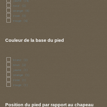
jaune
(14)
noir
(2)
orange
(8)
rose
(3)
rouge
(4)
Couleur de la base du pied
blanc
(2)
brun
(2)
jaune
(1)
orange
(1)
rose
(1)
rouge
(1)
Position du pied par rapport au chapeau