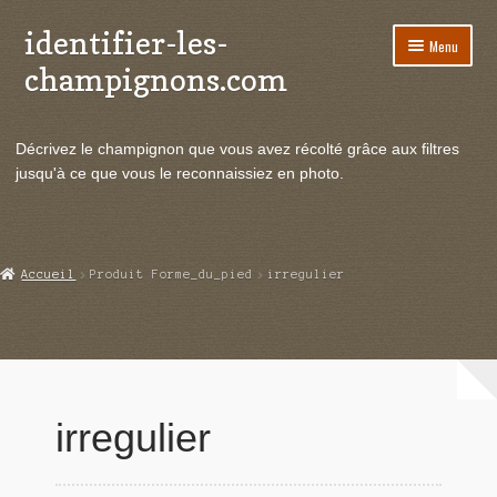
identifier-les-
Aller
Aller
Menu
à
au
champignons.com
la
contenu
navigation
Ouvrir
Espèces de champignons
le
Décrivez le champignon que vous avez récolté grâce aux filtres
menu
Ouvrir
Actualités
jusqu'à ce que vous le reconnaissiez en photo.
enfant
le
menu
Ouvrir
Poussées en temps réel
enfant
le
menu
Ouvrir
Echanges et contacts
Accueil
Produit Forme_du_pied
irregulier
enfant
le
menu
Ouvrir
Mycologie
enfant
le
menu
enfant
irregulier