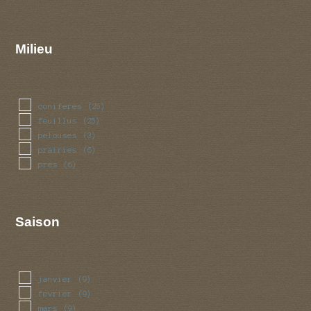
Milieu
coniferes
(25)
feuillus
(25)
pelouses
(3)
prairies
(6)
pres
(6)
Saison
janvier
(9)
fevrier
(9)
mars
(9)