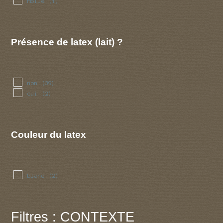
molle
(1)
Présence de latex (lait) ?
non
(39)
oui
(2)
Couleur du latex
blanc
(2)
Filtres : CONTEXTE