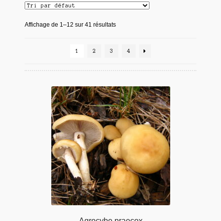
Affichage de 1–12 sur 41 résultats
1
2
3
4
Agrocybe praecox