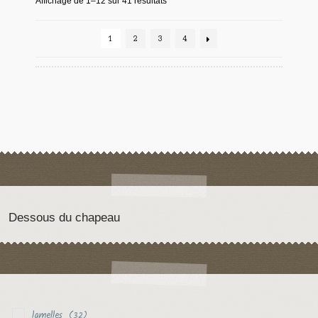
Affichage de 1–12 sur 41 résultats
1
2
3
4
Dessous du chapeau
lamelles
(32)