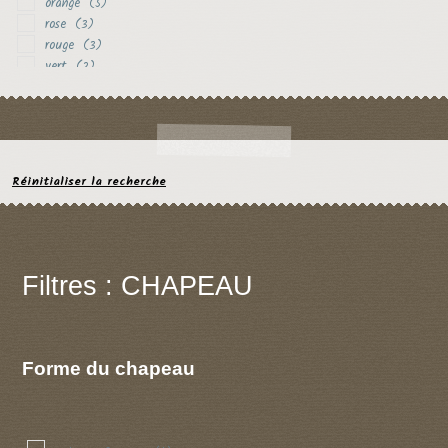
orange
(5)
rose
(3)
rouge
(3)
vert
(2)
violet
(2)
Réinitialiser la recherche
Filtres : CHAPEAU
Forme du chapeau