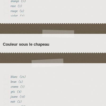
orange
(11)
rose
(5)
rouge
(6)
violet
(2)
Couleur sous le chapeau
blanc
(24)
brun
(6)
creme
(7)
gris
(8)
jaune
(18)
noir
(2)