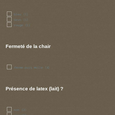
bleu
(1)
brun
(1)
rouge
(1)
Fermeté de la chair
ferme puis molle
(4)
Présence de latex (lait) ?
non
(3)