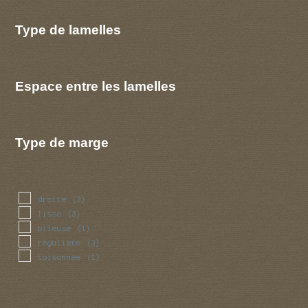
Type de lamelles
Espace entre les lamelles
Type de marge
droite
(3)
lisse
(3)
pileuse
(1)
reguliere
(3)
toisonnee
(1)