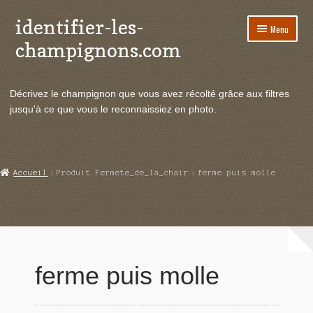
identifier-les-
Aller
Aller
Menu
à
au
champignons.com
la
contenu
navigation
Ouvrir
Espèces de champignons
le
Décrivez le champignon que vous avez récolté grâce aux filtres
menu
Ouvrir
Actualités
jusqu'à ce que vous le reconnaissiez en photo.
enfant
le
menu
Ouvrir
Poussées en temps réel
enfant
le
menu
Ouvrir
Echanges et contacts
Accueil
Produit Fermete_de_la_chair
ferme puis molle
enfant
le
menu
Ouvrir
Mycologie
enfant
le
menu
enfant
ferme puis molle