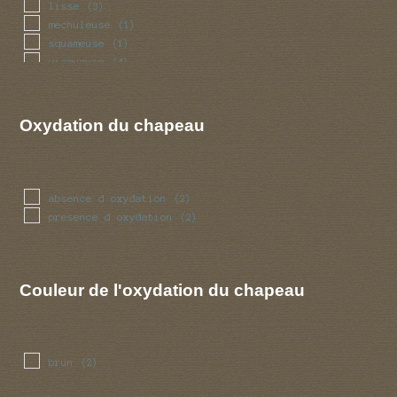
lisse
(3)
mechuleuse
(1)
squameuse
(1)
visqueuse
(4)
Oxydation du chapeau
absence d oxydation
(2)
presence d oxydation
(2)
Couleur de l'oxydation du chapeau
brun
(2)