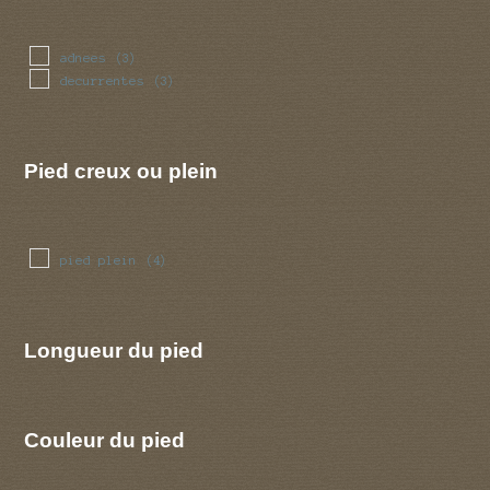
torsade
(1)
tubulaire
(4)
adnees
(3)
decurrentes
(3)
Pied creux ou plein
pied plein
(4)
Longueur du pied
Couleur du pied