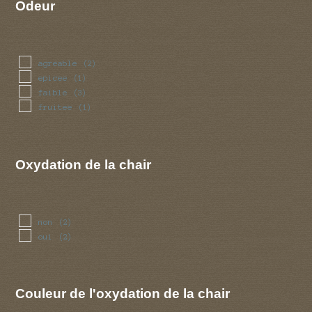
Odeur
agreable
(2)
epicee
(1)
faible
(3)
fruitee
(1)
Oxydation de la chair
non
(2)
oui
(2)
Couleur de l'oxydation de la chair