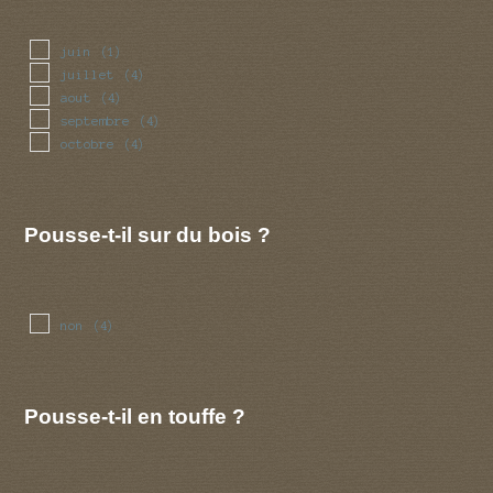
juin
(1)
juillet
(4)
aout
(4)
septembre
(4)
octobre
(4)
Pousse-t-il sur du bois ?
non
(4)
Pousse-t-il en touffe ?