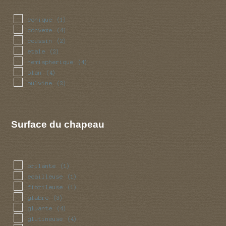
conique
(1)
convexe
(4)
coussin
(2)
etale
(2)
hemispherique
(4)
plan
(4)
pulvine
(2)
Surface du chapeau
brilante
(1)
ecailleuse
(1)
fibrileuse
(1)
glabre
(3)
gluante
(4)
glutineuse
(4)