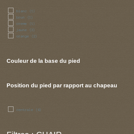
blanc
(1)
brun
(1)
creme
(1)
jaune
(3)
orange
(2)
Couleur de la base du pied
Position du pied par rapport au chapeau
centrale
(4)