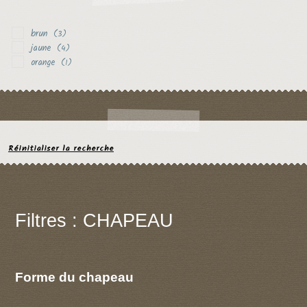
brun
(3)
jaune
(4)
orange
(1)
Réinitialiser la recherche
Filtres : CHAPEAU
Forme du chapeau