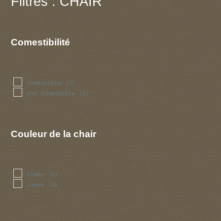
Filtres : CHAIR
Comestibilité
comestible
(3)
non comestible
(1)
Couleur de la chair
blanc
(3)
jaune
(4)