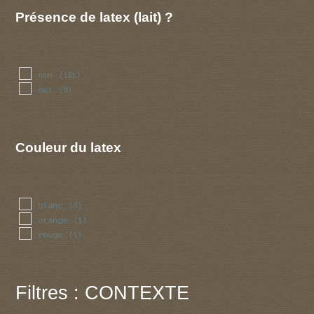
Présence de latex (lait) ?
non
(121)
oui
(6)
Couleur du latex
blanc
(3)
orange
(1)
rouge
(1)
Filtres : CONTEXTE