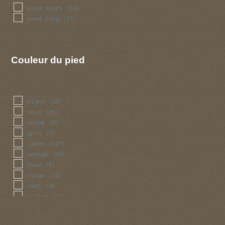
pied court
(10)
pied long
(17)
Couleur du pied
blanc
(26)
brun
(28)
creme
(5)
gris
(6)
jaune
(127)
orange
(36)
rose
(5)
rouge
(19)
vert
(4)
violet
(1)