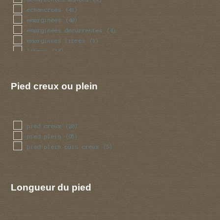
torsade
(14)
echancrees
(41)
trapu
(11)
emarginees
(40)
tubulaire
(102)
emarginees decurrentes
(4)
tubulaire bulbeux
(1)
emarginees libres
(1)
ventru
(11)
libres
(14)
volve
(12)
Pied creux ou plein
pied creux
(20)
pied plein
(95)
pied plein puis creux
(5)
Longueur du pied