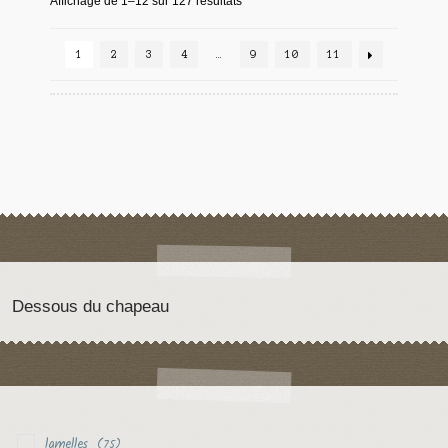
Affichage de 1–12 sur 127 résultats
1
2
3
4
…
9
10
11
Dessous du chapeau
lamelles
(75)