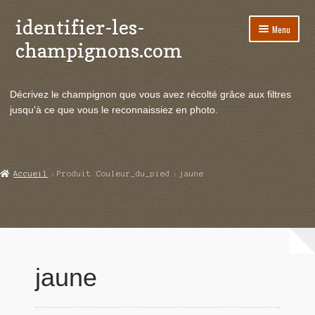
identifier-les-
Aller
Aller
Menu
à
au
champignons.com
la
contenu
navigation
Ouvrir
Espèces de champignons
le
Décrivez le champignon que vous avez récolté grâce aux filtres
menu
Ouvrir
Actualités
jusqu'à ce que vous le reconnaissiez en photo.
enfant
le
menu
Ouvrir
Poussées en temps réel
enfant
le
menu
Ouvrir
Echanges et contacts
Accueil
Produit Couleur_du_pied
jaune
enfant
le
menu
Ouvrir
Mycologie
enfant
le
menu
enfant
jaune