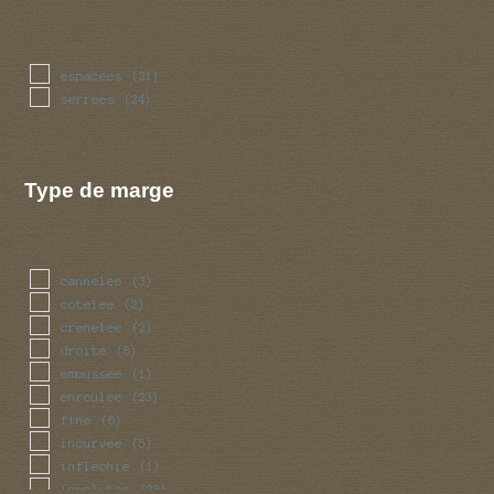
espacees
(21)
serrees
(24)
Type de marge
cannelee
(3)
cotelee
(2)
crenelee
(2)
droite
(8)
emoussee
(1)
enroulee
(23)
fine
(6)
incurvee
(5)
inflechie
(1)
involutee
(23)