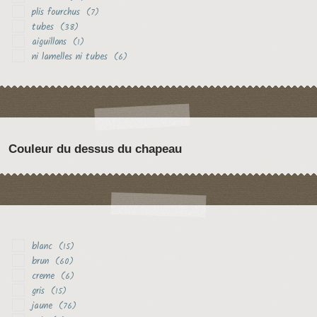
plis fourchus
(7)
tubes
(38)
aiguillons
(1)
ni lamelles ni tubes
(6)
Couleur du dessus du chapeau
blanc
(15)
brun
(60)
creme
(6)
gris
(15)
jaune
(76)