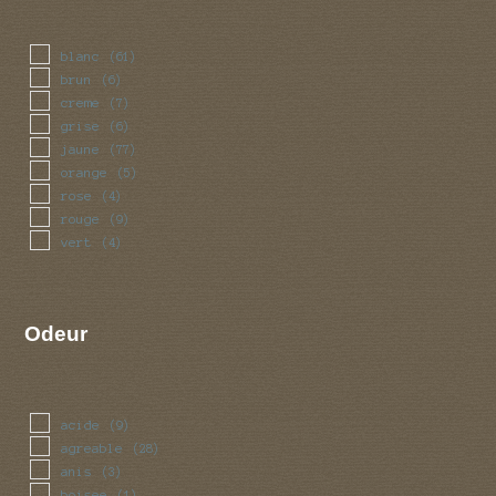
blanc
(61)
brun
(6)
creme
(7)
grise
(6)
jaune
(77)
orange
(5)
rose
(4)
rouge
(9)
vert
(4)
Odeur
acide
(9)
agreable
(28)
anis
(3)
boisee
(1)