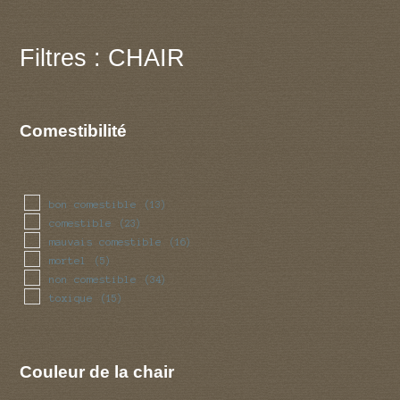
Filtres : CHAIR
Comestibilité
bon comestible
(13)
comestible
(23)
mauvais comestible
(16)
mortel
(5)
non comestible
(34)
toxique
(15)
Couleur de la chair