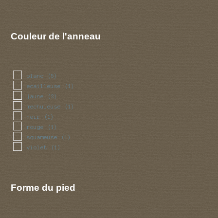
Couleur de l'anneau
blanc
(5)
ecailleuse
(1)
jaune
(2)
mechuleuse
(1)
noir
(1)
rouge
(1)
squameuse
(1)
violet
(1)
Forme du pied