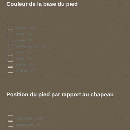
Couleur de la base du pied
blanc
(12)
brun
(4)
jaune
(5)
jaune jaune
(1)
noir
(2)
rose
(3)
rouge
(3)
violet
(1)
Position du pied par rapport au chapeau
centrale
(126)
excentree
(1)