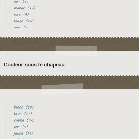
noir
(6)
orange
(47)
rose
(9)
rouge
(26)
vert
(6)
violet
(4)
Couleur sous le chapeau
blanc
(33)
brun
(27)
creme
(14)
gris
(9)
jaune
(99)