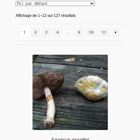
Affichage de 1–12 sur 127 résultats
1
2
3
4
…
9
10
11
Agaricus essettei