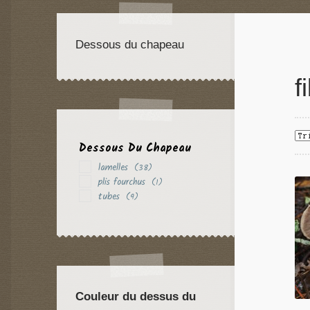
Dessous du chapeau
f
Dessous Du Chapeau
lamelles
(38)
plis fourchus
(1)
tubes
(9)
Couleur du dessus du