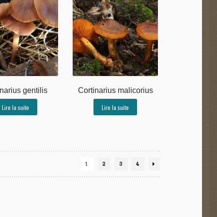
narius gentilis
Cortinarius malicorius
Lire la suite
Lire la suite
1
2
3
4