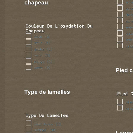
tra
chapeau
adn
tub
adn
ven
dec
vol
ech
Couleur De L'oxydation Du
ema
Chapeau
ema
bleu
(2)
ema
gris
(1)
lib
jaune
(1)
noir
(3)
rouge
(1)
vert
(2)
Pied c
Type de lamelles
Pied 
pie
pie
Type De Lamelles
fourchues
(1)
normal
(30)
Longu