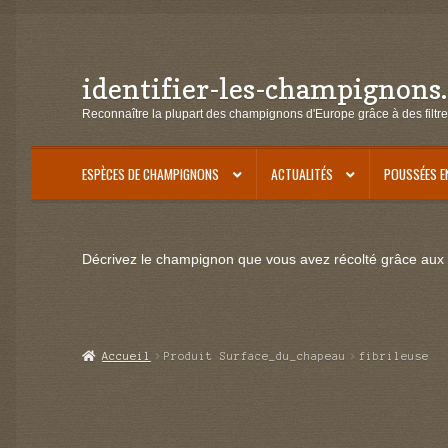
identifier-les-champignons
Aller
Aller
à
au
Reconnaître la plupart des champignons d'Europe grâce à des filtre
la
contenu
navigation
ESPÈCES DE CHAMPIGNONS
ACTUALITÉS
POUSSÉES E
Décrivez le champignon que vous avez récolté grâce aux f
Accueil
Produit Surface_du_chapeau
fibrileuse