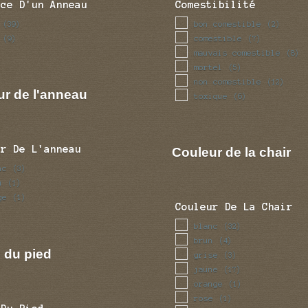
nce D'un Anneau
Comestibilité
bon comestible
(39)
(2)
comestible
(9)
(7)
mauvais comestible
(8)
mortel
(5)
non comestible
(12)
ur de l'anneau
toxique
(6)
ur De L'anneau
Couleur de la chair
nc
(3)
u
(1)
ge
(1)
Couleur De La Chair
blanc
(32)
brun
(4)
 du pied
grise
(3)
jaune
(17)
orange
(1)
rose
(1)