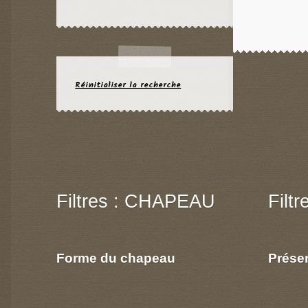
rouge
(5)
rouille
(1)
vert
(3)
violet
(3)
Réinitialiser la recherche
Filtres : CHAPEAU
Filt
Forme du chapeau
Prése