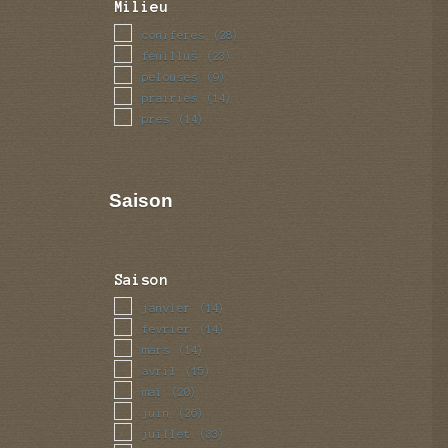
Milieu
coniferes
(28)
feuillus
(23)
pelouses
(9)
prairies
(14)
pres
(14)
Saison
Saison
janvier
(14)
fevrier
(14)
mars
(14)
avril
(15)
mai
(20)
juin
(26)
juillet
(33)