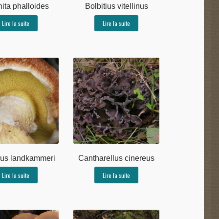
ita phalloides
Bolbitius vitellinus
Lire la suite
Lire la suite
nus landkammeri
Cantharellus cinereus
Lire la suite
Lire la suite