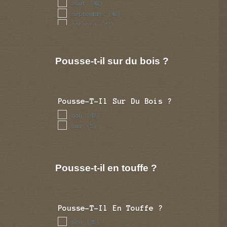
aout
(42)
septembre
(46)
octobre
(43)
novembre
(23)
decembre
(14)
Pousse-t-il sur du bois ?
Pousse-T-Il Sur Du Bois ?
non
(43)
oui
(5)
Pousse-t-il en touffe ?
Pousse-T-Il En Touffe ?
non
(45)