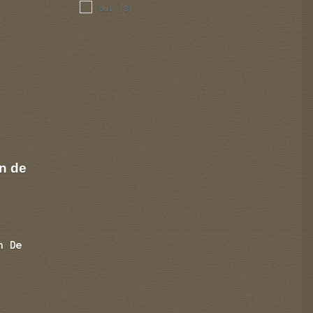
oui
(3)
n de
n De