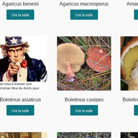
Agaricus benesii
Agaricus macrosporus
Aman
Lire la suite
Lire la suite
Boletinus asiaticus
Boletinus cavipes
Boleti
Lire la suite
Lire la suite