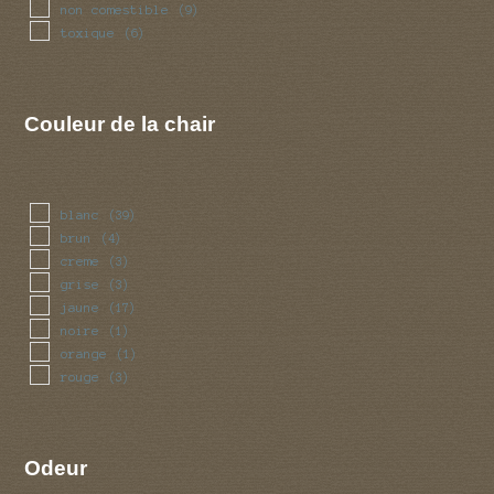
non comestible
(9)
toxique
(6)
Couleur de la chair
blanc
(39)
brun
(4)
creme
(3)
grise
(3)
jaune
(17)
noire
(1)
orange
(1)
rouge
(3)
Odeur