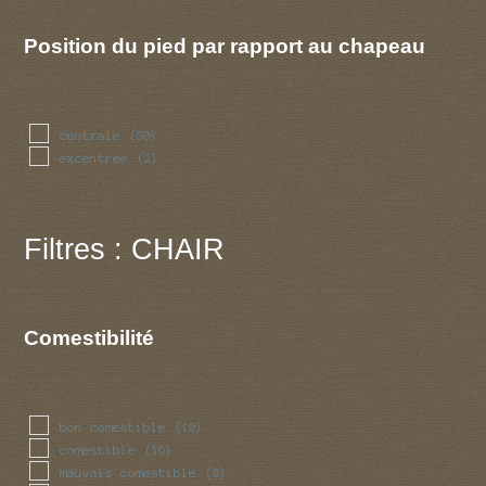
Position du pied par rapport au chapeau
centrale
(50)
excentree
(2)
Filtres : CHAIR
Comestibilité
bon comestible
(10)
comestible
(16)
mauvais comestible
(9)