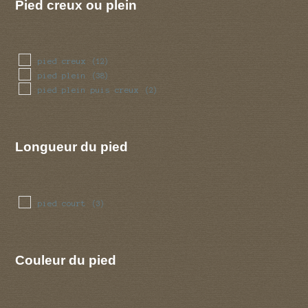
Pied creux ou plein
pied creux
(12)
pied plein
(38)
pied plein puis creux
(2)
Longueur du pied
pied court
(3)
Couleur du pied