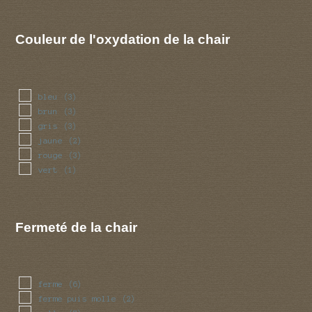
Couleur de l'oxydation de la chair
bleu
(3)
brun
(3)
gris
(3)
jaune
(2)
rouge
(3)
vert
(1)
Fermeté de la chair
ferme
(6)
ferme puis molle
(2)