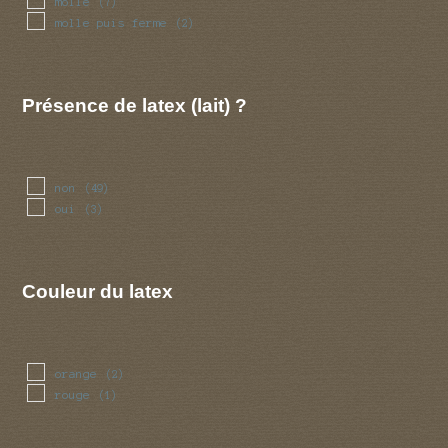
molle
(7)
molle puis ferme
(2)
Présence de latex (lait) ?
non
(49)
oui
(3)
Couleur du latex
orange
(2)
rouge
(1)