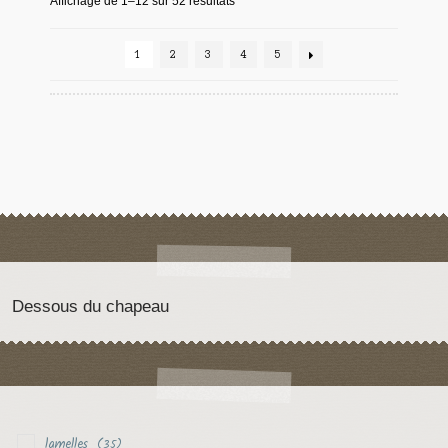
Affichage de 1–12 sur 52 résultats
1
2
3
4
5
Dessous du chapeau
lamelles
(35)