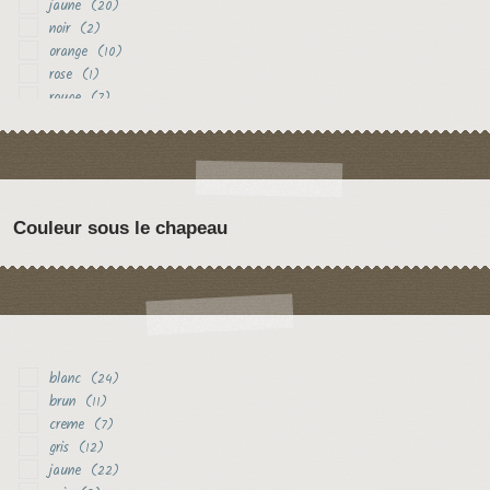
jaune
(20)
noir
(2)
orange
(10)
rose
(1)
rouge
(7)
vert
(1)
violet
(6)
Couleur sous le chapeau
blanc
(24)
brun
(11)
creme
(7)
gris
(12)
jaune
(22)