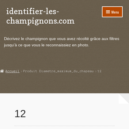
identifier-les-
Aller
Aller
Menu
à
au
champignons.com
la
contenu
navigation
Ouvrir
Espèces de champignons
le
Décrivez le champignon que vous avez récolté grâce aux filtres
menu
Ouvrir
Actualités
jusqu'à ce que vous le reconnaissiez en photo.
enfant
le
menu
Ouvrir
Poussées en temps réel
enfant
le
menu
Ouvrir
Echanges et contacts
Accueil
Produit Diametre_maximum_du_chapeau
12
enfant
le
menu
Ouvrir
Mycologie
enfant
le
menu
enfant
12