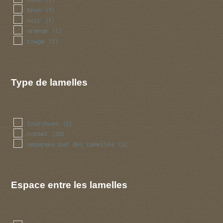
brun
(3)
noir
(1)
orange
(1)
rouge
(1)
Type de lamelles
fourchues
(2)
normal
(30)
separees par des lamelles
(2)
Espace entre les lamelles