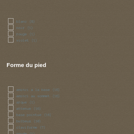
blanc
(8)
noir
(1)
rouge
(1)
violet
(1)
Forme du pied
aminci a la base
(16)
aminci au sommet
(16)
arque
(1)
attenue
(16)
base pointue
(16)
bulbeux
(10)
claviforme
(7)
coude
(1)