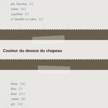
plis fourchus
(1)
tubes
(14)
aiguillons
(1)
ni lamelles ni tubes
(2)
Couleur du dessus du chapeau
blanc
(10)
bleu
(1)
brun
(27)
creme
(8)
gris
(10)