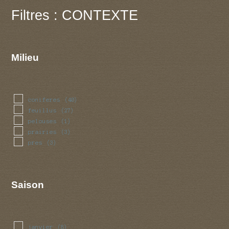
Filtres : CONTEXTE
Milieu
coniferes
(40)
feuillus
(27)
pelouses
(1)
prairies
(3)
pres
(3)
Saison
janvier
(8)