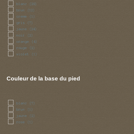
blanc
(29)
brun
(12)
creme
(1)
gris
(7)
jaune
(24)
noir
(2)
orange
(4)
rouge
(2)
violet
(1)
Couleur de la base du pied
blanc
(7)
brun
(1)
jaune
(2)
rose
(1)