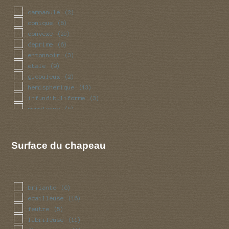
campanule
(2)
conique
(6)
convexe
(25)
deprime
(6)
entonnoir
(3)
etale
(9)
globuleux
(2)
hemispherique
(13)
infundibuliforme
(3)
mamelonne
(5)
ondule
(2)
plan
(15)
Surface du chapeau
brilante
(6)
ecailleuse
(16)
feutre
(5)
fibrileuse
(11)