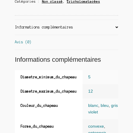
Catégories :
Non classé
,
Tricholomatacées
Informations complémentaires
Avis (0)
Informations complémentaires
5
Diametre_minimum_du_chapeau
12
Diametre_maximum_du_chapeau
blanc
,
bleu
,
gris
,
Couleur_du_chapeau
violet
convexe
,
Forme_du_chapeau
entonnoir
,