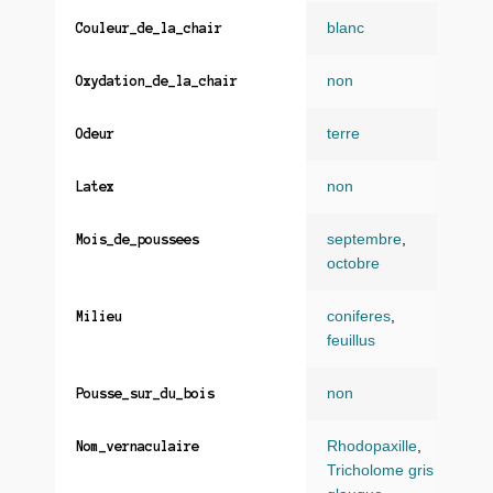
blanc
Couleur_de_la_chair
non
Oxydation_de_la_chair
terre
Odeur
non
Latex
septembre
,
Mois_de_poussees
octobre
coniferes
,
Milieu
feuillus
non
Pousse_sur_du_bois
Rhodopaxille
,
Nom_vernaculaire
Tricholome gris