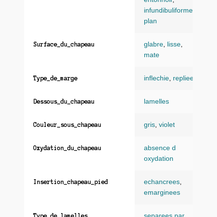
infundibuliforme
,
plan
glabre
,
lisse
,
Surface_du_chapeau
mate
inflechie
,
repliee
Type_de_marge
lamelles
Dessous_du_chapeau
gris
,
violet
Couleur_sous_chapeau
absence d
Oxydation_du_chapeau
oxydation
echancrees
,
Insertion_chapeau_pied
emarginees
separees par
Type_de_lamelles