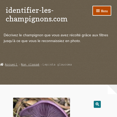
identifier-les-
Aller
Aller
Menu
à
au
champignons.com
la
contenu
navigation
Ouvrir
Espèces de champignons
le
Décrivez le champignon que vous avez récolté grâce aux filtres
menu
Ouvrir
Actualités
jusqu'à ce que vous le reconnaissiez en photo.
enfant
le
menu
Ouvrir
Poussées en temps réel
enfant
le
menu
Ouvrir
Echanges et contacts
Accueil
Non classé
Lepista glaucoma
enfant
le
menu
Ouvrir
Mycologie
enfant
le
menu
enfant