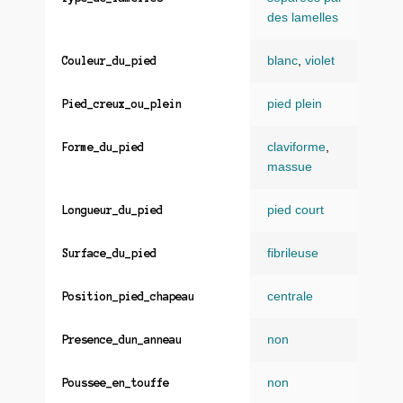
des lamelles
blanc
,
violet
Couleur_du_pied
pied plein
Pied_creux_ou_plein
claviforme
,
Forme_du_pied
massue
pied court
Longueur_du_pied
fibrileuse
Surface_du_pied
centrale
Position_pied_chapeau
non
Presence_dun_anneau
non
Poussee_en_touffe