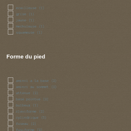
ecailleuse
(1)
grise
(1)
jaune
(1)
mechuleuse
(1)
squameuse
(1)
Forme du pied
aminci a la base
(2)
aminci au sommet
(2)
attenue
(2)
base pointue
(2)
bulbeux
(1)
claviforme
(2)
cylindrique
(5)
fuseau
(2)
fusiforme
(2)