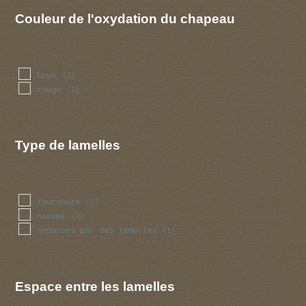
Couleur de l'oxydation du chapeau
brun
(2)
rouge
(2)
Type de lamelles
fourchues
(1)
normal
(3)
separees par des lamelles
(1)
Espace entre les lamelles