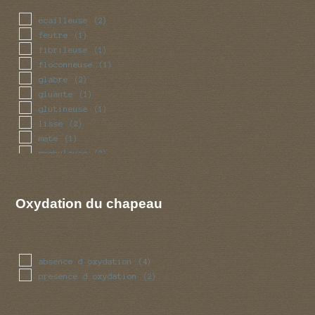
ecailleuse
(2)
feutre
(1)
fibrileuse
(1)
floconneuse
(1)
glabre
(2)
gluante
(1)
glutineuse
(1)
lisse
(2)
mate
(1)
mechuleuse
(2)
squameuse
(2)
visqueuse
(1)
Oxydation du chapeau
absence d oxydation
(4)
presence d oxydation
(2)