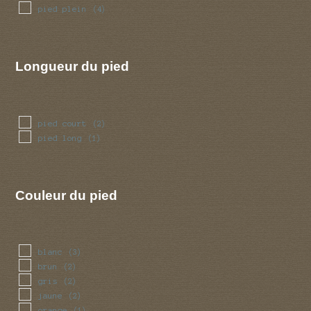
pied plein
(4)
Longueur du pied
pied court
(2)
pied long
(1)
Couleur du pied
blanc
(3)
brun
(2)
gris
(2)
jaune
(2)
orange
(1)