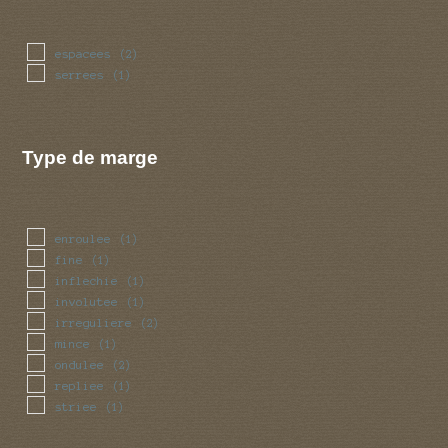
espacees
(2)
serrees
(1)
Type de marge
enroulee
(1)
fine
(1)
inflechie
(1)
involutee
(1)
irreguliere
(2)
mince
(1)
ondulee
(2)
repliee
(1)
striee
(1)