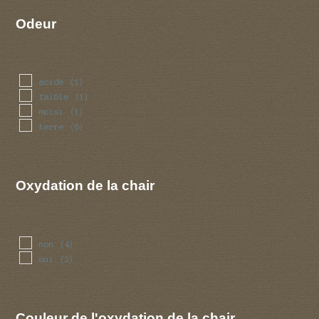
Odeur
acide
(1)
faible
(1)
moisi
(1)
terre
(6)
Oxydation de la chair
non
(4)
oui
(2)
Couleur de l'oxydation de la chair