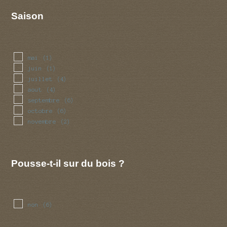
Saison
mai
(1)
juin
(1)
juillet
(4)
aout
(4)
septembre
(6)
octobre
(6)
novembre
(2)
Pousse-t-il sur du bois ?
non
(6)