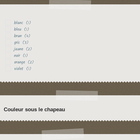
blanc
(1)
bleu
(1)
brun
(4)
gris
(3)
jaune
(2)
noir
(1)
orange
(2)
violet
(1)
Couleur sous le chapeau