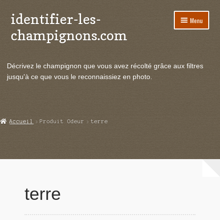
identifier-les-
Aller
Aller
Menu
à
au
champignons.com
la
contenu
navigation
Ouvrir
Espèces de champignons
le
Décrivez le champignon que vous avez récolté grâce aux filtres
menu
Ouvrir
Actualités
jusqu'à ce que vous le reconnaissiez en photo.
enfant
le
menu
Ouvrir
Poussées en temps réel
enfant
le
menu
Ouvrir
Echanges et contacts
Accueil
Produit Odeur
terre
enfant
le
menu
Ouvrir
Mycologie
enfant
le
menu
enfant
terre