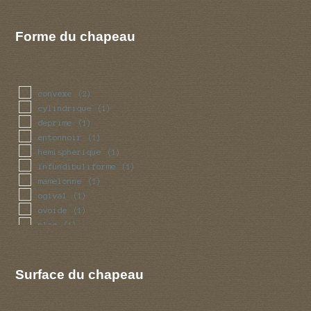
Forme du chapeau
convexe
(2)
cylindrique
(1)
deprime
(1)
entonnoir
(1)
hemispherique
(1)
infundibuliforme
(1)
mamelonne
(1)
ogival
(1)
ovoide
(1)
plan
(1)
Surface du chapeau