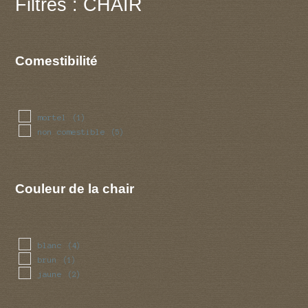
Filtres : CHAIR
Comestibilité
mortel
(1)
non comestible
(5)
Couleur de la chair
blanc
(4)
brun
(1)
jaune
(2)