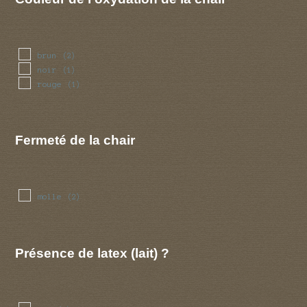
brun
(2)
noir
(1)
rouge
(1)
Fermeté de la chair
molle
(2)
Présence de latex (lait) ?