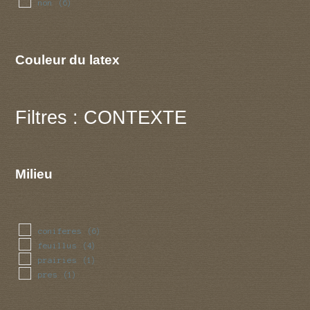
non
(6)
Couleur du latex
Filtres : CONTEXTE
Milieu
coniferes
(6)
feuillus
(4)
prairies
(1)
pres
(1)