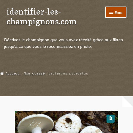
identifier-les-
Aller
Aller
Menu
à
au
champignons.com
la
contenu
navigation
Ouvrir
Espèces de champignons
le
Décrivez le champignon que vous avez récolté grâce aux filtres
menu
Ouvrir
Actualités
jusqu'à ce que vous le reconnaissiez en photo.
enfant
le
menu
Ouvrir
Poussées en temps réel
enfant
le
menu
Ouvrir
Echanges et contacts
Accueil
Non classé
Lactarius piperatus
enfant
le
menu
Ouvrir
Mycologie
enfant
le
menu
enfant