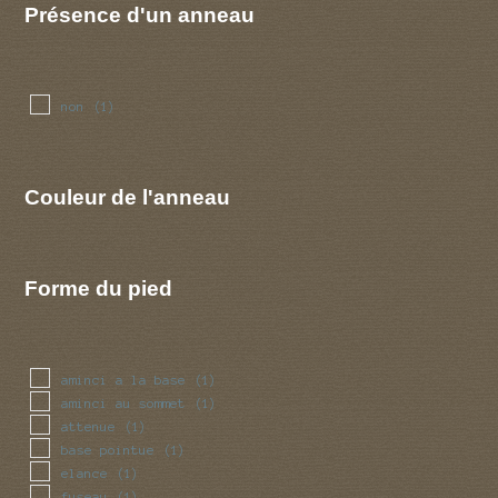
Présence d'un anneau
non
(1)
Couleur de l'anneau
Forme du pied
aminci a la base
(1)
aminci au sommet
(1)
attenue
(1)
base pointue
(1)
elance
(1)
fuseau
(1)