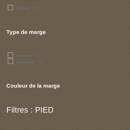
serrees
(1)
Type de marge
enroulee
(1)
involutee
(1)
Couleur de la marge
Filtres : PIED