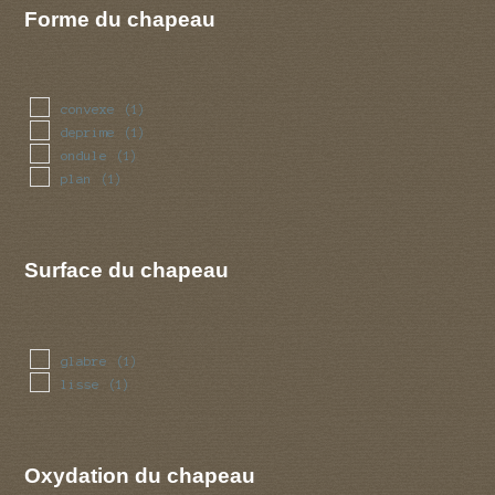
Forme du chapeau
convexe
(1)
deprime
(1)
ondule
(1)
plan
(1)
Surface du chapeau
glabre
(1)
lisse
(1)
Oxydation du chapeau