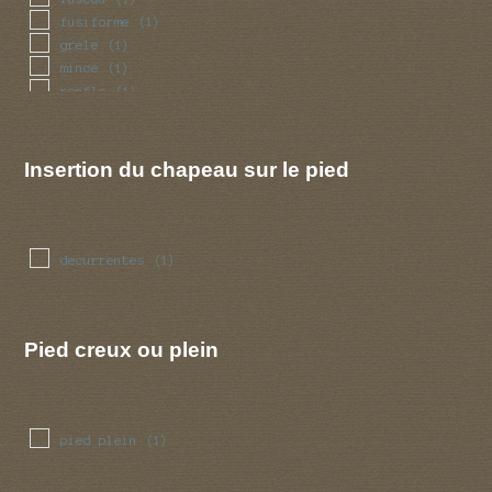
fusiforme
(1)
grele
(1)
mince
(1)
renfle
(1)
Insertion du chapeau sur le pied
decurrentes
(1)
Pied creux ou plein
pied plein
(1)