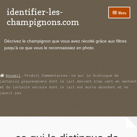
identifier-les-
Aller
Aller
Menu
à
au
champignons.com
la
contenu
navigation
Ouvrir
Espèces de champignons
le
Décrivez le champignon que vous avez récolté grâce aux filtres
menu
Ouvrir
Actualités
jusqu'à ce que vous le reconnaissiez en photo.
enfant
le
menu
Ouvrir
Poussées en temps réel
enfant
le
menu
Ouvrir
Echanges et contacts
Accueil
Produit Commentaires
ce qui le distingue de
enfant
le
Lactarius glauceszcens dont le lait devient bleu vert en sechant
menu
et du lactaire veloute dont le lait est moins abondant et ne
Ouvrir
Mycologie
jaunit pas
enfant
le
menu
enfant