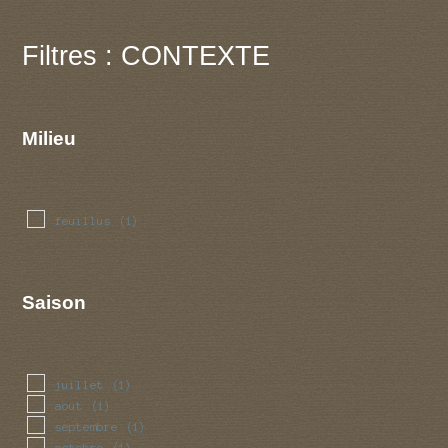
Filtres : CONTEXTE
Milieu
feuillus
(1)
Saison
juillet
(1)
aout
(1)
septembre
(1)
octobre