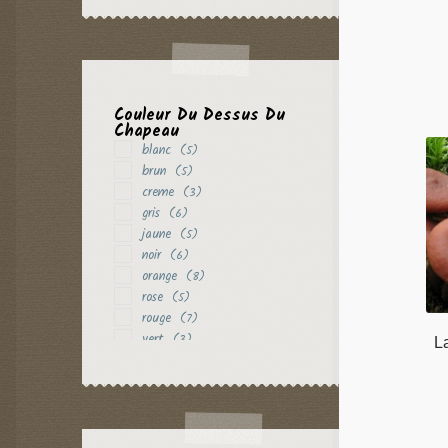
Couleur Du Dessus Du
Chapeau
blanc
(5)
brun
(5)
creme
(3)
gris
(6)
jaune
(5)
noir
(6)
orange
(8)
rose
(5)
rouge
(7)
vert
(3)
L
violet
(5)