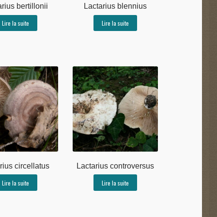
rius bertillonii
Lactarius blennius
Lire la suite
Lire la suite
rius circellatus
Lactarius controversus
Lire la suite
Lire la suite