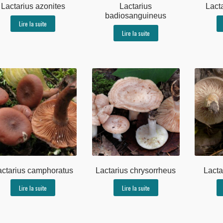
Lactarius azonites
Lactarius
Lacta
badiosanguineus
Lire la suite
Lire la suite
actarius camphoratus
Lactarius chrysorrheus
Lacta
Lire la suite
Lire la suite