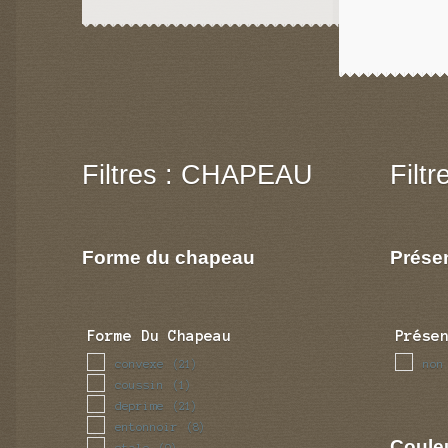
Filtres : CHAPEAU
Filt
Forme du chapeau
Prése
Forme Du Chapeau
Prése
convexe
non
(21)
coussin
(1)
deprime
(21)
entonnoir
(8)
Coule
etale