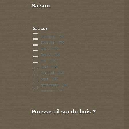
Saison
Saison
janvier
(70)
fevrier
(70)
mars
(70)
avril
(70)
mai
(70)
juin
(74)
juillet
(92)
aout
(96)
septembre
(96)
octobre
(95)
novembre
(74)
decembre
(71)
Pousse-t-il sur du bois ?