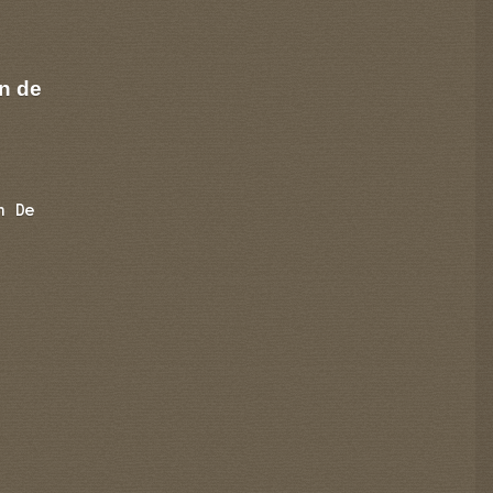
n de
n De