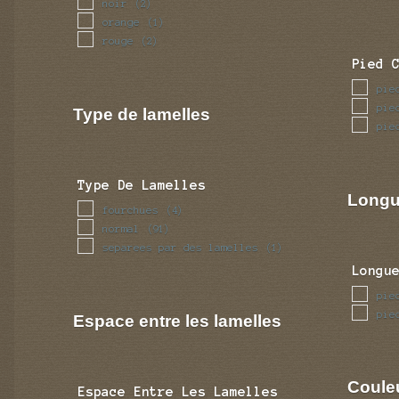
noir
(2)
orange
(1)
rouge
(2)
Pied 
pie
pie
Type de lamelles
pie
Type De Lamelles
Longu
fourchues
(4)
normal
(91)
separees par des lamelles
(1)
Longu
pie
pie
Espace entre les lamelles
Coule
Espace Entre Les Lamelles