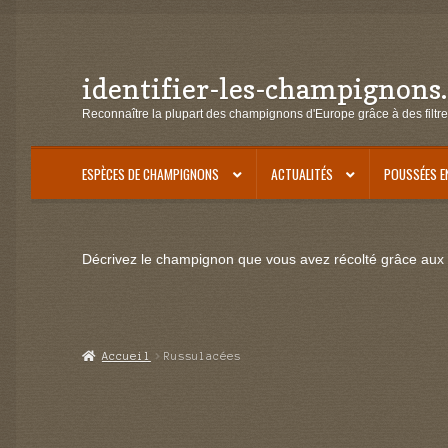
identifier-les-champignons
Aller
Aller
à
au
Reconnaître la plupart des champignons d'Europe grâce à des filtre
la
contenu
navigation
ESPÈCES DE CHAMPIGNONS
ACTUALITÉS
POUSSÉES E
Décrivez le champignon que vous avez récolté grâce aux f
Accueil
Russulacées