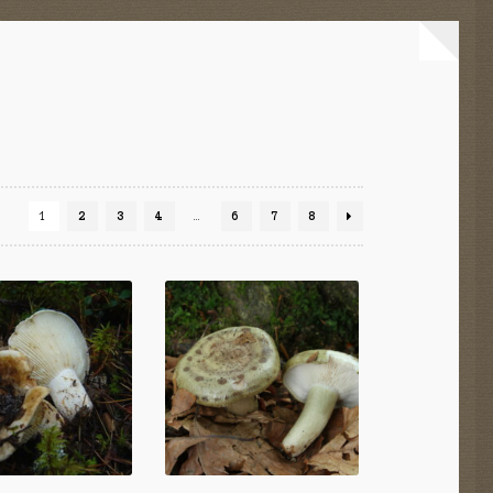
1
2
3
4
…
6
7
8