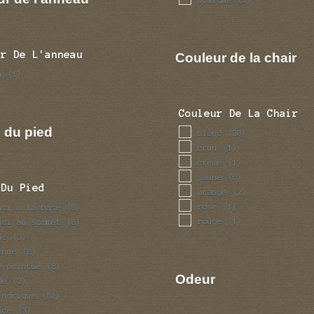
(5)
ur De L'anneau
Couleur de la chair
u
(1)
Couleur De La Chair
 du pied
blanc
(20)
brun
(1)
creme
(1)
jaune
(6)
 Du Pied
orange
(2)
rose
nci a la base
(1)
(8)
rouge
nci au sommet
(1)
(8)
ue
(2)
enue
(8)
e pointue
(8)
Odeur
de
(2)
indrique
(52)
nce
(3)