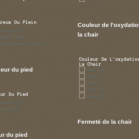
Creux Ou Plein
Couleur de l'oxydatio
d creux
(6)
la chair
d plein
(89)
d plein puis creux
(1)
Couleur De L'oxydatio
La Chair
eur du pied
brun
(2)
gris
(1)
noir
(1)
rose
(2)
eur Du Pied
rouge
(2)
d court
(7)
d long
(2)
Fermeté de la chair
ur du pied