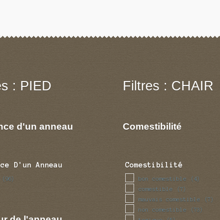
res : PIED
Filtres : CHAIR
nce d'un anneau
Comestibilité
nce D'un Anneau
Comestibilité
bon comestible
(96)
(4)
comestible
(7)
mauvais comestible
(7)
non comestible
(73)
ur de l'anneau
toxique