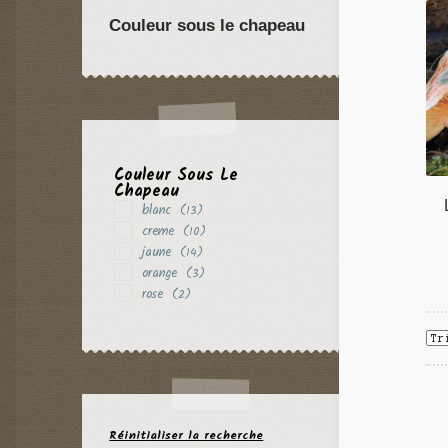
Couleur sous le chapeau
Couleur Sous Le
Chapeau
blanc
(13)
creme
(10)
jaune
(14)
orange
(3)
rose
(2)
Réinitialiser la recherche