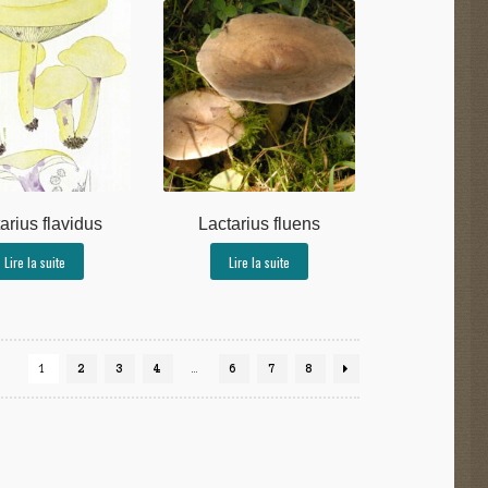
arius flavidus
Lactarius fluens
Lire la suite
Lire la suite
1
2
3
4
…
6
7
8