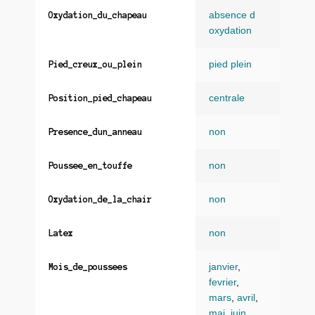
absence d
Oxydation_du_chapeau
oxydation
pied plein
Pied_creux_ou_plein
centrale
Position_pied_chapeau
non
Presence_dun_anneau
non
Poussee_en_touffe
non
Oxydation_de_la_chair
non
Latex
janvier
,
Mois_de_poussees
fevrier
,
mars
,
avril
,
mai
,
juin
,