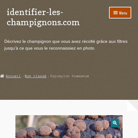
identifier-les-
Aller
Aller
Menu
à
au
champignons.com
la
contenu
navigation
Ouvrir
Espèces de champignons
le
Décrivez le champignon que vous avez récolté grâce aux filtres
menu
Ouvrir
Actualités
jusqu'à ce que vous le reconnaissiez en photo.
enfant
le
menu
Ouvrir
Poussées en temps réel
enfant
le
menu
Ouvrir
Echanges et contacts
Accueil
Non classé
Hypoxylon howeanum
enfant
le
menu
Ouvrir
Mycologie
enfant
le
menu
enfant