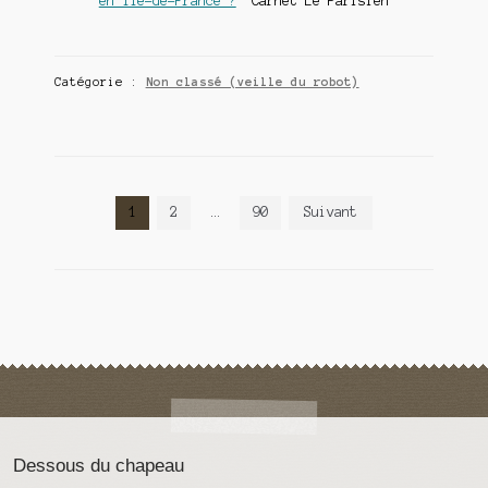
en Île-de-France ?
Carnet Le Parisien
Catégorie :
Non classé (veille du robot)
Navigation
1
2
…
90
Suivant
des
articles
Dessous du chapeau