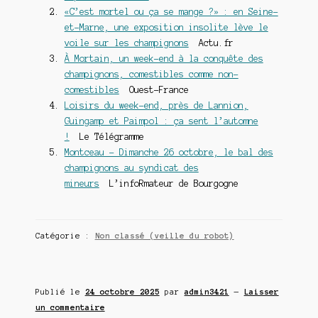
«C’est mortel ou ça se mange ?» : en Seine-
et-Marne, une exposition insolite lève le
voile sur les champignons
Actu.fr
À Mortain, un week-end à la conquête des
champignons, comestibles comme non-
comestibles
Ouest-France
Loisirs du week-end, près de Lannion,
Guingamp et Paimpol : ça sent l’automne
!
Le Télégramme
Montceau – Dimanche 26 octobre, le bal des
champignons au syndicat des
mineurs
L’infoRmateur de Bourgogne
Catégorie :
Non classé (veille du robot)
Publié le
24 octobre 2025
par
admin3421
—
Laisser
un commentaire