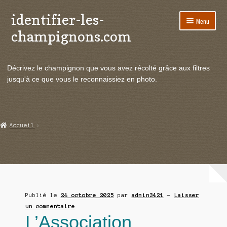
identifier-les-
Aller
Aller
Menu
à
au
champignons.com
la
contenu
navigation
Ouvrir
Espèces de champignons
le
Décrivez le champignon que vous avez récolté grâce aux filtres
menu
Ouvrir
Actualités
jusqu'à ce que vous le reconnaissiez en photo.
enfant
le
menu
Ouvrir
Poussées en temps réel
enfant
le
menu
Ouvrir
Echanges et contacts
Accueil
enfant
le
menu
Ouvrir
Mycologie
enfant
le
menu
enfant
Publié le
24 octobre 2025
par
admin3421
—
Laisser
un commentaire
L’Association