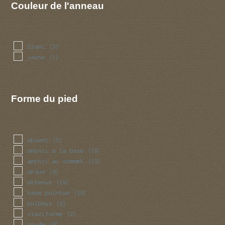
Couleur de l'anneau
blanc
(3)
jaune
(1)
Forme du pied
absent
(5)
aminci a la base
(19)
aminci au sommet
(19)
arque
(9)
attenue
(19)
base pointue
(19)
bulbeux
(6)
claviforme
(2)
coude
(9)