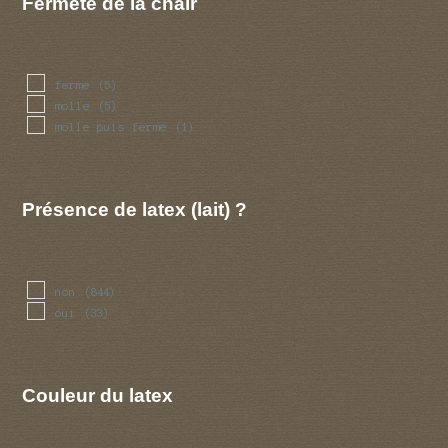
Fermeté de la chair
ferme
(5)
molle
(5)
molle puis ferme
(1)
Présence de latex (lait) ?
non
(844)
oui
(33)
Couleur du latex