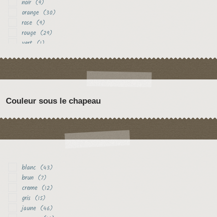
noir
(9)
orange
(30)
rose
(9)
rouge
(29)
vert
(1)
violet
(3)
Couleur sous le chapeau
blanc
(43)
brun
(7)
creme
(12)
gris
(15)
jaune
(46)