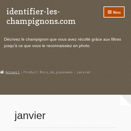
identifier-les-
Aller
Aller
Menu
à
au
champignons.com
la
contenu
navigation
Ouvrir
Espèces de champignons
le
Décrivez le champignon que vous avez récolté grâce aux filtres
menu
Ouvrir
Actualités
jusqu'à ce que vous le reconnaissiez en photo.
enfant
le
menu
Ouvrir
Poussées en temps réel
enfant
le
menu
Ouvrir
Echanges et contacts
Accueil
Produit Mois_de_poussees
janvier
enfant
le
menu
Ouvrir
Mycologie
enfant
le
menu
enfant
janvier