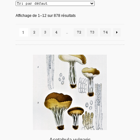
Affichage de 1–12 sur 878 résultats
1
2
3
4
…
72
73
74
Acetabula vulgaris