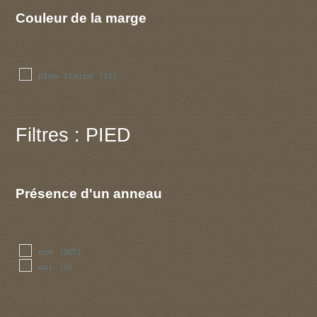
sillonnee
(7)
Couleur de la marge
striee
(20)
plus claire
(12)
Filtres : PIED
Présence d'un anneau
non
(867)
oui
(9)