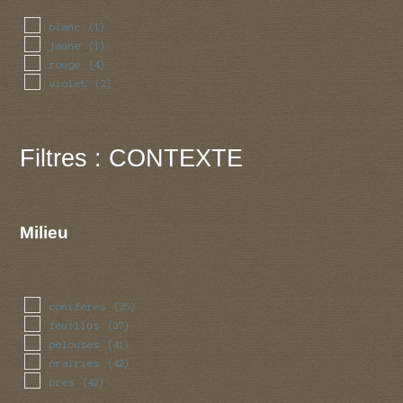
blanc
(1)
jaune
(1)
rouge
(4)
violet
(2)
Filtres : CONTEXTE
Milieu
coniferes
(25)
feuillus
(37)
pelouses
(41)
prairies
(42)
pres
(42)