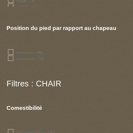
rouge
(2)
violet
(1)
Position du pied par rapport au chapeau
centrale
(865)
excentree
(12)
Filtres : CHAIR
Comestibilité
bon comestible
(47)