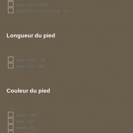
pied plein
(857)
pied plein puis creux
(1)
Longueur du pied
pied court
(4)
pied long
(34)
Couleur du pied
blanc
(38)
brun
(19)
creme
(9)