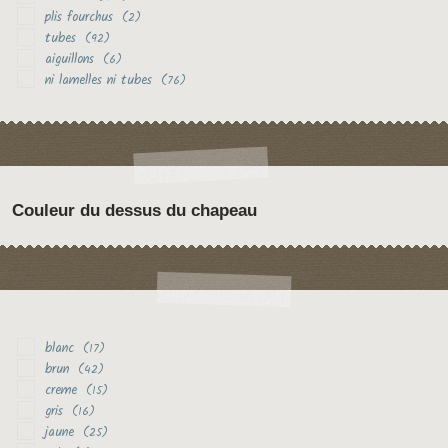
plis fourchus
(2)
tubes
(92)
aiguillons
(6)
ni lamelles ni tubes
(76)
Couleur du dessus du chapeau
blanc
(17)
brun
(42)
creme
(15)
gris
(16)
jaune
(25)