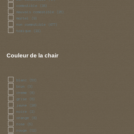
comestible
(38)
mauvais comestible
(25)
mortel
(9)
non comestible
(677)
toxique
(22)
Couleur de la chair
blanc
(53)
brun
(3)
creme
(8)
grise
(6)
jaune
(20)
noire
(2)
orange
(8)
rose
(5)
rouge
(12)