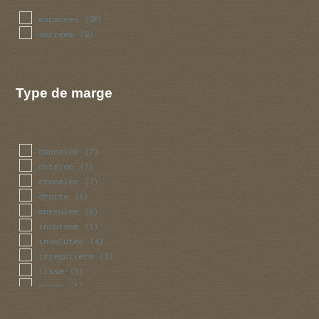
espacees
(98)
serrees
(9)
Type de marge
cannelee
(7)
cotelee
(7)
crenelee
(7)
droite
(5)
enroulee
(5)
incurvee
(1)
involutee
(4)
irreguliere
(3)
lisse
(5)
mince
(1)
ondulee
(3)
reguliere
(5)