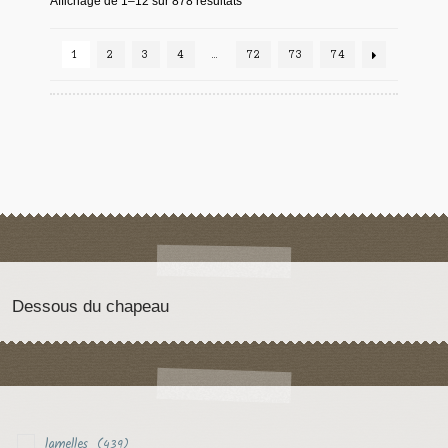
Affichage de 1–12 sur 878 résultats
1
2
3
4
…
72
73
74
Dessous du chapeau
lamelles
(439)