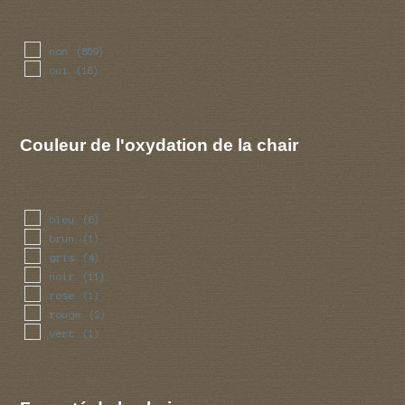
non
(859)
oui
(18)
Couleur de l'oxydation de la chair
bleu
(6)
brun
(1)
gris
(4)
noir
(11)
rose
(1)
rouge
(2)
vert
(1)