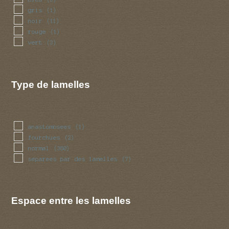
gris
(1)
noir
(11)
rouge
(1)
vert
(3)
Type de lamelles
anastomosees
(1)
fourchues
(2)
normal
(380)
separees par des lamelles
(7)
Espace entre les lamelles