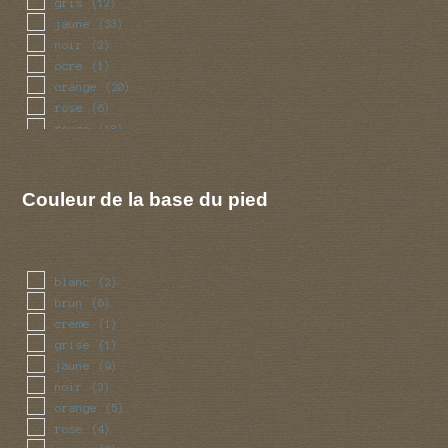
gris
(12)
jaune
(33)
noir
(2)
ocre
(1)
orange
(20)
rose
(6)
rouge
(18)
violet
(1)
Couleur de la base du pied
blanc
(2)
brun
(6)
creme
(1)
grise
(1)
jaune
(9)
noir
(3)
orange
(5)
rose
(4)