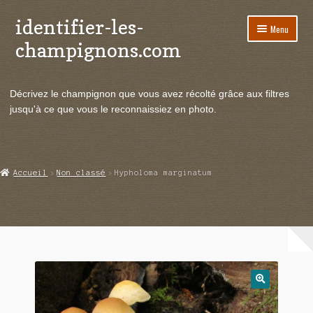
identifier-les-
Aller
Aller
Menu
à
au
champignons.com
la
contenu
navigation
Ouvrir
Espèces de champignons
le
Décrivez le champignon que vous avez récolté grâce aux filtres
menu
Ouvrir
Actualités
jusqu'à ce que vous le reconnaissiez en photo.
enfant
le
menu
Ouvrir
Poussées en temps réel
enfant
le
menu
Ouvrir
Echanges et contacts
Accueil
Non classé
Hypholoma marginatum
enfant
le
menu
Ouvrir
Mycologie
enfant
le
menu
enfant