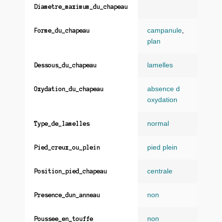
Diametre_maximum_du_chapeau
campanule
,
Forme_du_chapeau
plan
lamelles
Dessous_du_chapeau
absence d
Oxydation_du_chapeau
oxydation
normal
Type_de_lamelles
pied plein
Pied_creux_ou_plein
centrale
Position_pied_chapeau
non
Presence_dun_anneau
non
Poussee_en_touffe