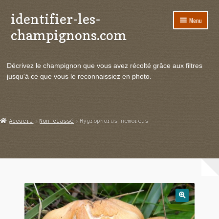
identifier-les-
Aller
Aller
Menu
à
au
champignons.com
la
contenu
navigation
Ouvrir
Espèces de champignons
le
Décrivez le champignon que vous avez récolté grâce aux filtres
menu
Ouvrir
Actualités
jusqu'à ce que vous le reconnaissiez en photo.
enfant
le
menu
Ouvrir
Poussées en temps réel
enfant
le
menu
Ouvrir
Echanges et contacts
Accueil
Non classé
Hygrophorus nemoreus
enfant
le
menu
Ouvrir
Mycologie
enfant
le
menu
enfant