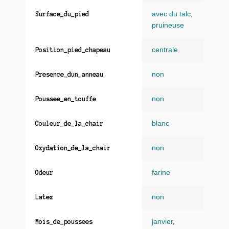
avec du talc
,
Surface_du_pied
pruineuse
centrale
Position_pied_chapeau
non
Presence_dun_anneau
non
Poussee_en_touffe
blanc
Couleur_de_la_chair
non
Oxydation_de_la_chair
farine
Odeur
non
Latex
janvier
,
Mois_de_poussees