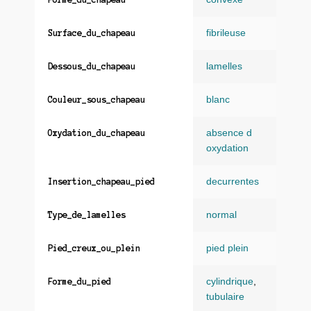
fibrileuse
Surface_du_chapeau
lamelles
Dessous_du_chapeau
blanc
Couleur_sous_chapeau
absence d
Oxydation_du_chapeau
oxydation
decurrentes
Insertion_chapeau_pied
normal
Type_de_lamelles
pied plein
Pied_creux_ou_plein
cylindrique
,
Forme_du_pied
tubulaire