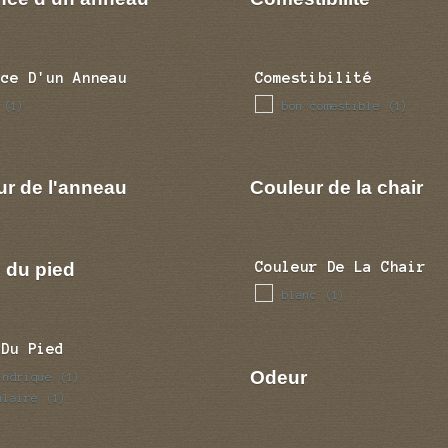
nce D'un Anneau
Comestibilité
bon comestible
(1)
(1)
ur de l'anneau
Couleur de la chair
 du pied
Couleur De La Chair
blanc
(1)
 Du Pied
Odeur
indrique
(1)
ulaire
(1)