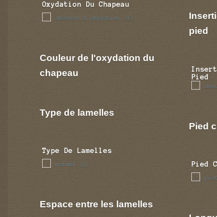
Oxydation Du Chapeau
Insert
absence d oxydation
(1)
pied
Couleur de l'oxydation du
Inser
chapeau
Pied
dec
Type de lamelles
Pied c
Type De Lamelles
Pied 
normal
(1)
pie
Espace entre les lamelles