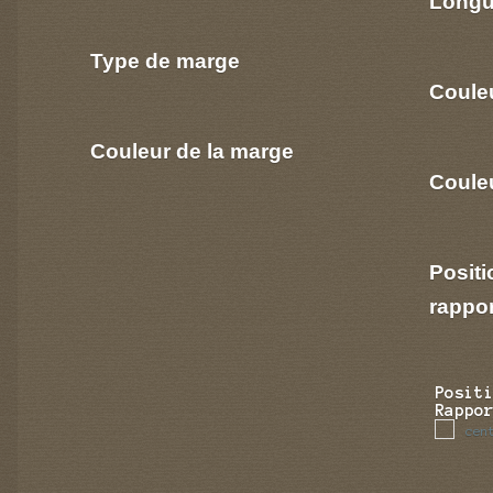
Longu
Type de marge
Coule
Couleur de la marge
Couleu
Positi
rappo
Posit
Rappo
cen