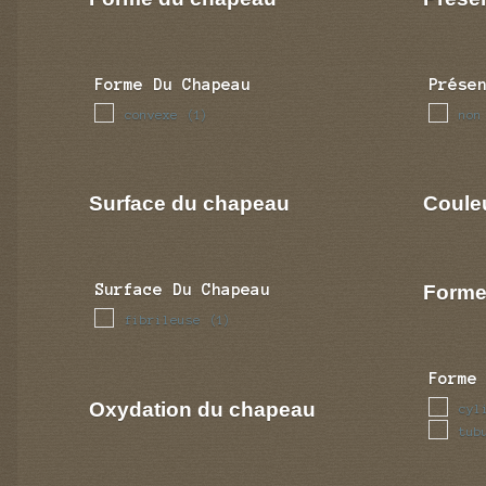
Forme Du Chapeau
Prése
convexe
non
(1)
Surface du chapeau
Coule
Forme
Surface Du Chapeau
fibrileuse
(1)
Forme
Oxydation du chapeau
cyl
tub