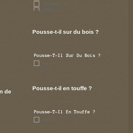
septembre
(1)
octobre
(1)
novembre
(1)
decembre
(1)
Pousse-t-il sur du bois ?
Pousse-T-Il Sur Du Bois ?
non
(1)
Pousse-t-il en touffe ?
n de
Pousse-T-Il En Touffe ?
non
(1)