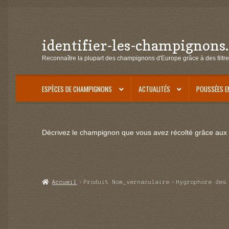
identifier-les-champignons
Aller
Aller
à
au
Reconnaître la plupart des champignons d'Europe grâce à des filtre
la
contenu
navigation
ESPÈCES DE CHAMPIGNONS
ACTUALITÉS
POUSSÉES E
Décrivez le champignon que vous avez récolté grâce aux f
Accueil
Produit Nom_vernaculaire
Hygrophore des