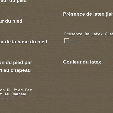
eur du pied
Présence de latex (lai
ur du pied
Présence De Latex (la
r de la base du pied
non
(1)
Couleur du latex
on du pied par
rt au chapeau
ion Du Pied Par
rt Au Chapeau
trale
(1)