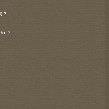
t) ?
it) ?