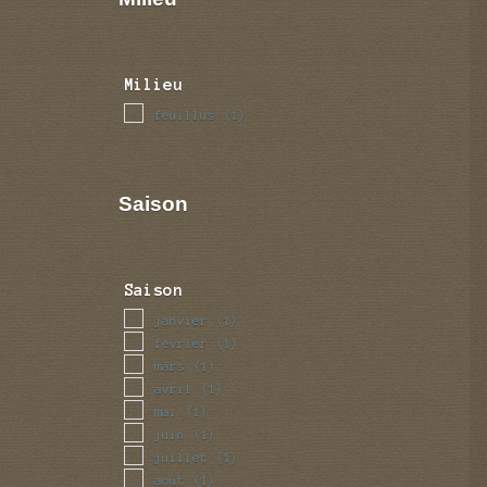
Milieu
feuillus
(1)
Saison
Saison
janvier
(1)
fevrier
(1)
mars
(1)
avril
(1)
mai
(1)
juin
(1)
juillet
(1)
aout
(1)