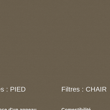
res : PIED
Filtres : CHAIR
nce d'un anneau
Comestibilité