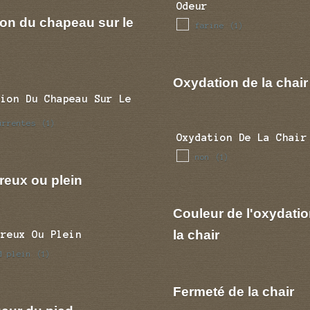
Odeur
ion du chapeau sur le
farine
(1)
Oxydation de la chair
tion Du Chapeau Sur Le
urrentes
(1)
Oxydation De La Chair
non
(1)
reux ou plein
Couleur de l'oxydatio
la chair
Creux Ou Plein
d plein
(1)
Fermeté de la chair