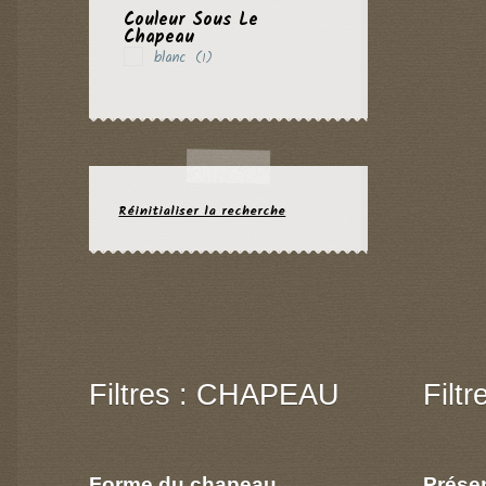
Couleur Sous Le
Chapeau
blanc
(1)
Réinitialiser la recherche
Filtres : CHAPEAU
Filt
Forme du chapeau
Prése