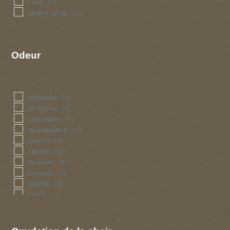
rose
(1)
translucide
(1)
Odeur
agreable
(2)
alcaline
(1)
concombre
(1)
desagreable
(1)
faible
(2)
farine
(1)
fruitee
(2)
poisson
(1)
sperme
(2)
terre
(1)