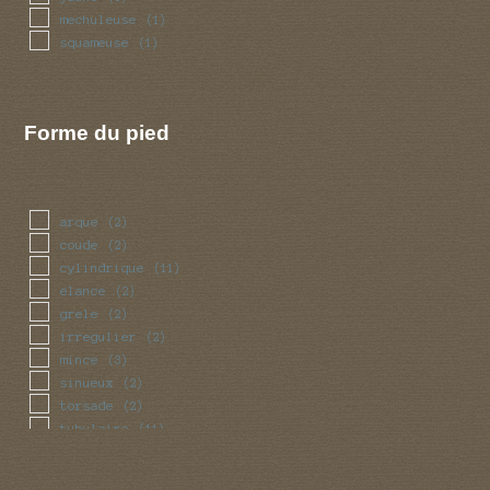
mechuleuse
(1)
squameuse
(1)
Forme du pied
arque
(2)
coude
(2)
cylindrique
(11)
elance
(2)
grele
(2)
irregulier
(2)
mince
(3)
sinueux
(2)
torsade
(2)
tubulaire
(11)