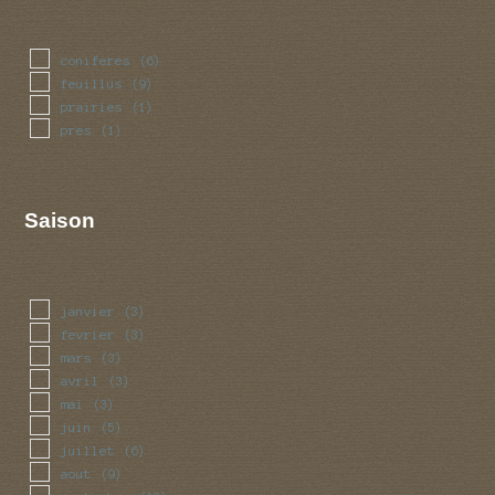
coniferes
(6)
feuillus
(9)
prairies
(1)
pres
(1)
Saison
janvier
(3)
fevrier
(3)
mars
(3)
avril
(3)
mai
(3)
juin
(5)
juillet
(6)
aout
(9)