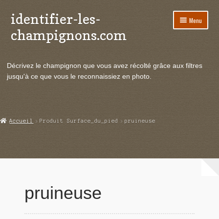
identifier-les-
Aller
Aller
Menu
à
au
champignons.com
la
contenu
navigation
Ouvrir
Espèces de champignons
le
Décrivez le champignon que vous avez récolté grâce aux filtres
menu
Ouvrir
Actualités
jusqu'à ce que vous le reconnaissiez en photo.
enfant
le
menu
Ouvrir
Poussées en temps réel
enfant
le
menu
Ouvrir
Echanges et contacts
Accueil
Produit Surface_du_pied
pruineuse
enfant
le
menu
Ouvrir
Mycologie
enfant
le
menu
enfant
pruineuse