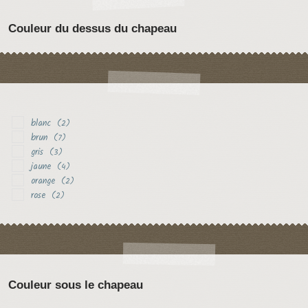
Couleur du dessus du chapeau
blanc
(2)
brun
(7)
gris
(3)
jaune
(4)
orange
(2)
rose
(2)
Couleur sous le chapeau