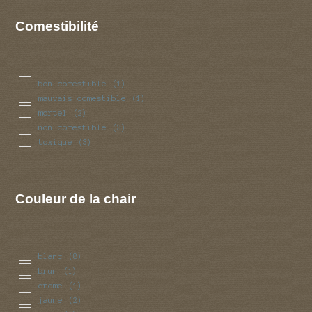
Comestibilité
bon comestible
(1)
mauvais comestible
(1)
mortel
(2)
non comestible
(3)
toxique
(3)
Couleur de la chair
blanc
(8)
brun
(1)
creme
(1)
jaune
(2)