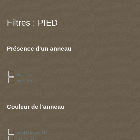
Filtres : PIED
Présence d'un anneau
non
(11)
oui
(1)
Couleur de l'anneau
ecailleuse
(1)
jaune
(1)