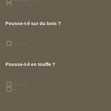
septembre
(12)
octobre
(12)
novembre
(5)
decembre
(3)
Pousse-t-il sur du bois ?
non
(12)
Pousse-t-il en touffe ?
non
(10)
oui
(1)