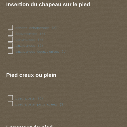
Insertion du chapeau sur le pied
adnees echancrees
(3)
decurrentes
(4)
echancrees
(4)
emarginees
(5)
emarginees decurrentes
(1)
Pied creux ou plein
pied plein
(9)
pied plein puis creux
(2)