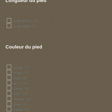
Longueur du pied
pied court
(1)
pied long
(1)
Couleur du pied
beige
(1)
blanc
(7)
brun
(3)
gris
(3)
jaune
(2)
noir
(1)
orange
(1)
rose
(1)
rouge
(2)