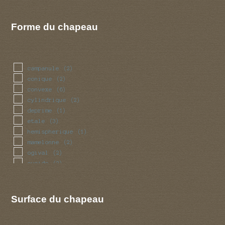
Forme du chapeau
campanule
(2)
conique
(2)
convexe
(6)
cylindrique
(2)
deprime
(1)
etale
(3)
hemispherique
(1)
mamelonne
(2)
ogival
(2)
ovoide
(2)
umbone
(1)
Surface du chapeau