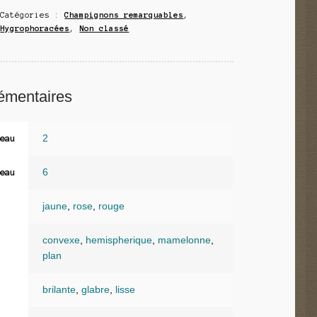
Catégories :
Champignons remarquables
,
Hygrophoracées
,
Non classé
émentaires
2
eau
6
eau
jaune
,
rose
,
rouge
convexe
,
hemispherique
,
mamelonne
,
plan
brilante
,
glabre
,
lisse