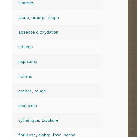
lamelles
jaune
,
orange
,
rouge
absence d oxydation
adnees
espacees
normal
orange
,
rouge
pied plein
cylindrique
,
tubulaire
fibrileuse
,
glabre
,
lisse
,
seche