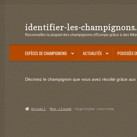
identifier-les-champignons
Aller
Aller
à
au
Reconnaître la plupart des champignons d'Europe grâce à des filtre
la
contenu
navigation
ESPÈCES DE CHAMPIGNONS
ACTUALITÉS
POUSSÉES E
Décrivez le champignon que vous avez récolté grâce aux f
Accueil
Non classé
Hygrocybe coccinea