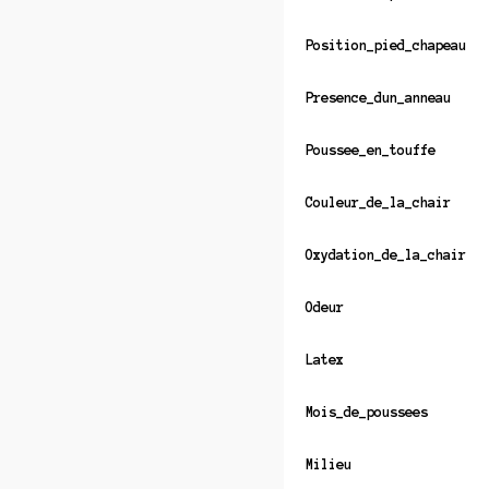
Position_pied_chapeau
Presence_dun_anneau
Poussee_en_touffe
Couleur_de_la_chair
Oxydation_de_la_chair
Odeur
Latex
Mois_de_poussees
Milieu