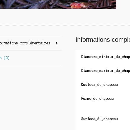
Informations compl
ormations complémentaires
Diametre_minimum_du_chap
s (0)
Diametre_maximum_du_chap
Couleur_du_chapeau
Forme_du_chapeau
Surface_du_chapeau