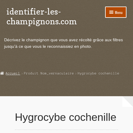
identifier-les-
Aller
Aller
Menu
à
au
champignons.com
la
contenu
navigation
Ouvrir
Espèces de champignons
le
Décrivez le champignon que vous avez récolté grâce aux filtres
menu
Ouvrir
Actualités
jusqu'à ce que vous le reconnaissiez en photo.
enfant
le
menu
Ouvrir
Poussées en temps réel
enfant
le
menu
Ouvrir
Echanges et contacts
Accueil
Produit Nom_vernaculaire
Hygrocybe cochenille
enfant
le
menu
Ouvrir
Mycologie
enfant
le
menu
enfant
Hygrocybe cochenille