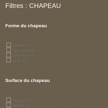
Filtres : CHAPEAU
Forme du chapeau
convexe
(1)
hemispherique
(1)
mamelonne
(1)
plan
(1)
Surface du chapeau
brilante
(1)
glabre
(1)