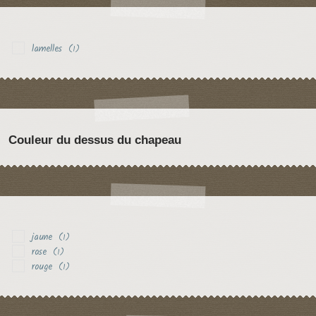
lamelles
(1)
Couleur du dessus du chapeau
jaune
(1)
rose
(1)
rouge
(1)