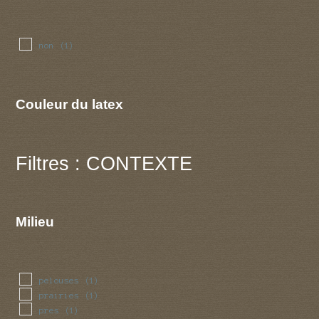
non
(1)
Couleur du latex
Filtres : CONTEXTE
Milieu
pelouses
(1)
prairies
(1)
pres
(1)