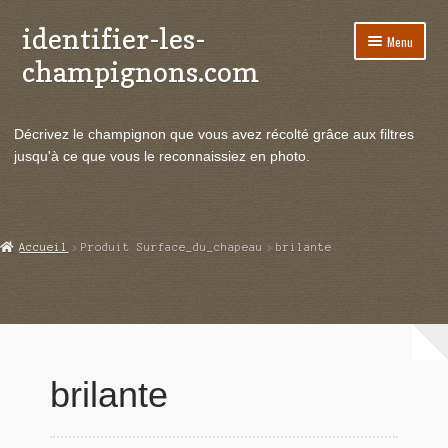
identifier-les-
Aller
Aller
Menu
à
au
champignons.com
la
contenu
navigation
Ouvrir
Espèces de champignons
le
Décrivez le champignon que vous avez récolté grâce aux filtres
menu
Ouvrir
Actualités
jusqu'à ce que vous le reconnaissiez en photo.
enfant
le
menu
Ouvrir
Poussées en temps réel
enfant
le
menu
Ouvrir
Echanges et contacts
Accueil
Produit Surface_du_chapeau
brilante
enfant
le
menu
Ouvrir
Mycologie
enfant
le
menu
enfant
brilante