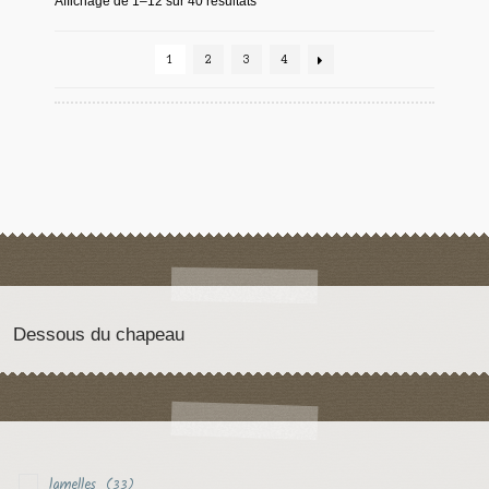
Affichage de 1–12 sur 40 résultats
1
2
3
4
Dessous du chapeau
lamelles
(33)