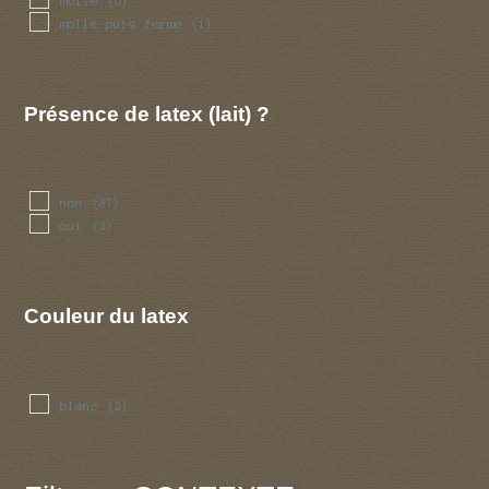
molle
(6)
molle puis ferme
(1)
Présence de latex (lait) ?
non
(37)
oui
(3)
Couleur du latex
blanc
(2)