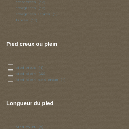
(4)
echancrees
(12)
torsade
(4)
emarginees
(12)
tubulaire
(34)
emarginees libres
(1)
tubulaire bulbeux
(1)
libres
(13)
volve
(11)
Pied creux ou plein
pied creux
(4)
pied plein
(32)
pied plein puis creux
(4)
Longueur du pied
pied court
(2)