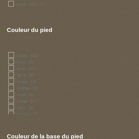
pied long
(1)
Couleur du pied
blanc
(22)
bleu
(1)
brun
(11)
gris
(6)
jaune
(9)
orange
(5)
rose
(2)
rouge
(3)
vert
(3)
violet
(2)
Couleur de la base du pied