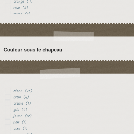
orange
(11)
rose
(6)
rouge
(9)
vert
(2)
violet
(4)
Couleur sous le chapeau
blanc
(25)
brun
(4)
creme
(7)
gris
(4)
jaune
(12)
noir
(1)
ocre
(1)