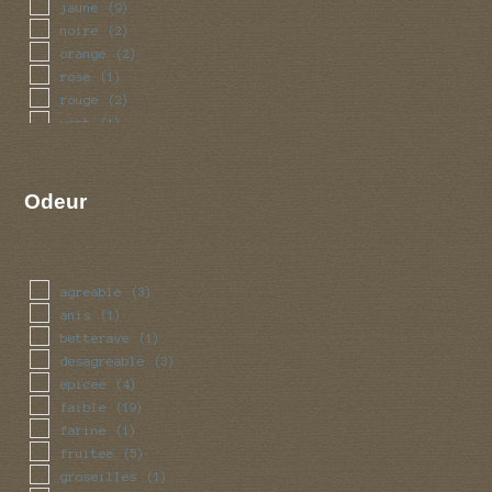
jaune
(9)
noire
(2)
orange
(2)
rose
(1)
rouge
(2)
vert
(1)
violet
(1)
Odeur
agreable
(3)
anis
(1)
betterave
(1)
desagreable
(3)
epicee
(4)
faible
(19)
farine
(1)
fruitee
(5)
groseilles
(1)