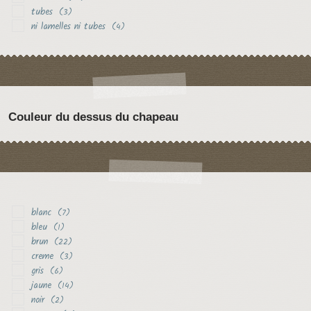
tubes
(3)
ni lamelles ni tubes
(4)
Couleur du dessus du chapeau
blanc
(7)
bleu
(1)
brun
(22)
creme
(3)
gris
(6)
jaune
(14)
noir
(2)