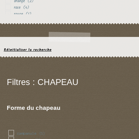
orange
(2)
rose
(4)
rouge
(5)
rouille
(1)
vert
(1)
violet
(2)
Réinitialiser la recherche
Filtres : CHAPEAU
Forme du chapeau
campanule
(1)