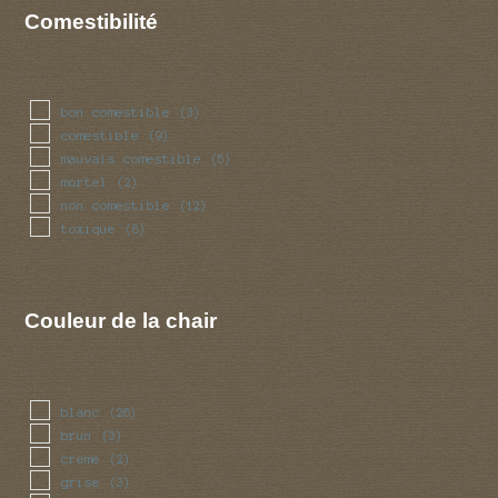
Comestibilité
bon comestible
(3)
comestible
(9)
mauvais comestible
(5)
mortel
(2)
non comestible
(12)
toxique
(8)
Couleur de la chair
blanc
(26)
brun
(3)
creme
(2)
grise
(3)