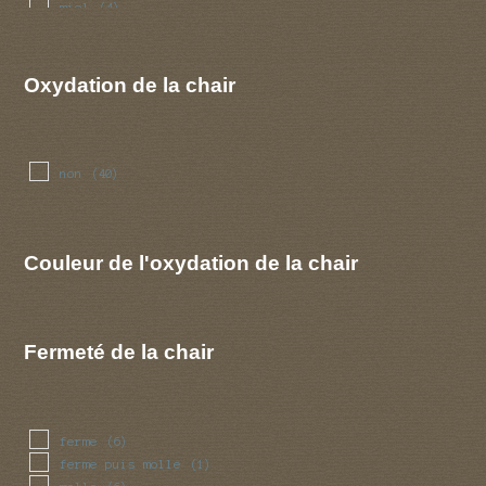
miel
(4)
moisi
(2)
nois de coco
(1)
poisson
(1)
Oxydation de la chair
pomme
(2)
radis
(2)
raifort
(1)
rose
(1)
non
(40)
Couleur de l'oxydation de la chair
Fermeté de la chair
ferme
(6)
ferme puis molle
(1)