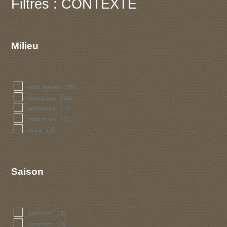
Filtres : CONTEXTE
Milieu
coniferes
(28)
feuillus
(29)
pelouses
(1)
prairies
(3)
pres
(3)
Saison
janvier
(4)
fevrier
(4)