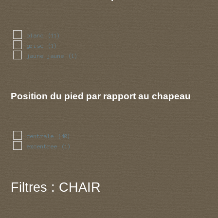
blanc
(11)
grise
(1)
jaune jaune
(1)
Position du pied par rapport au chapeau
centrale
(40)
excentree
(1)
Filtres : CHAIR