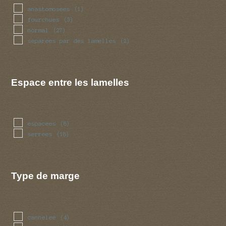
anastomosees
(1)
fourchues
(3)
normal
(27)
separees par des lamelles
(2)
Espace entre les lamelles
espacees
(8)
serrees
(18)
Type de marge
cannelee
(4)