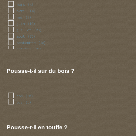
mars
(4)
avril
(4)
mai
(7)
juin
(16)
juillet
(28)
aout
(35)
septembre
(40)
octobre
(35)
novembre
(15)
decembre
(6)
Pousse-t-il sur du bois ?
non
(35)
oui
(5)
Pousse-t-il en touffe ?