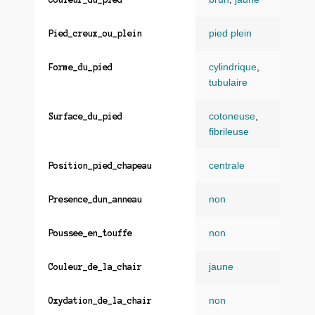
pied plein
Pied_creux_ou_plein
cylindrique
,
Forme_du_pied
tubulaire
cotoneuse
,
Surface_du_pied
fibrileuse
centrale
Position_pied_chapeau
non
Presence_dun_anneau
non
Poussee_en_touffe
jaune
Couleur_de_la_chair
non
Oxydation_de_la_chair