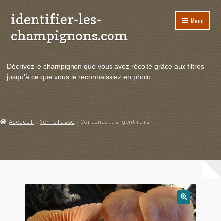
identifier-les-
Aller
Aller
Menu
à
au
champignons.com
la
contenu
navigation
Ouvrir
Espèces de champignons
le
Décrivez le champignon que vous avez récolté grâce aux filtres
menu
Ouvrir
Actualités
jusqu'à ce que vous le reconnaissiez en photo.
enfant
le
menu
Ouvrir
Poussées en temps réel
enfant
le
menu
Ouvrir
Echanges et contacts
Accueil
Non classé
Cortinarius gentilis
enfant
le
menu
Ouvrir
Mycologie
enfant
le
menu
enfant