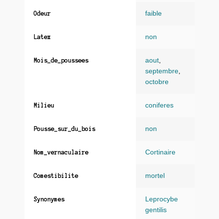
faible
Odeur
non
Latex
aout
,
Mois_de_poussees
septembre
,
octobre
coniferes
Milieu
non
Pousse_sur_du_bois
Cortinaire
Nom_vernaculaire
mortel
Comestibilite
Leprocybe
Synonymes
gentilis