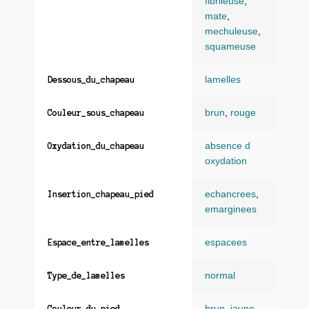
fibrileuse
,
mate
,
mechuleuse
,
squameuse
lamelles
Dessous_du_chapeau
brun
,
rouge
Couleur_sous_chapeau
absence d
Oxydation_du_chapeau
oxydation
echancrees
,
Insertion_chapeau_pied
emarginees
espacees
Espace_entre_lamelles
normal
Type_de_lamelles
brun
,
jaune
Couleur_du_pied