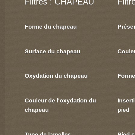
Filtres : CHAPEAU
Filt
Forme du chapeau
Prése
Surface du chapeau
Coule
Oxydation du chapeau
Forme
Couleur de l'oxydation du
Insert
chapeau
pied
Type de lamelles
Pied c