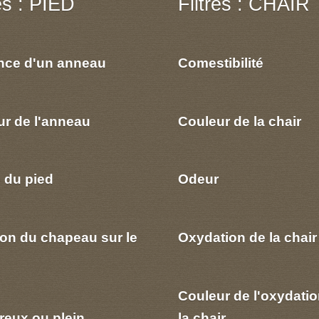
res : PIED
Filtres : CHAIR
nce d'un anneau
Comestibilité
ur de l'anneau
Couleur de la chair
 du pied
Odeur
ion du chapeau sur le
Oxydation de la chair
Couleur de l'oxydatio
reux ou plein
la chair