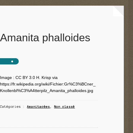
Amanita phalloides
Image : CC BY 3.0 H. Krisp via
https://fr.wikipedia.org/wiki/Fichier:Gr%C3%BCner_
Knollenbl%C3%A4tterpilz_Amanita_phalloides.jpg
Catégories :
Amanitacées
,
Non classé