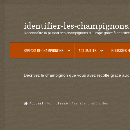
identifier-les-champignons
Aller
Aller
à
au
Reconnaître la plupart des champignons d'Europe grâce à des filtre
la
contenu
navigation
ESPÈCES DE CHAMPIGNONS
ACTUALITÉS
POUSSÉES E
Décrivez le champignon que vous avez récolté grâce aux f
Accueil
Non classé
Amanita phalloides