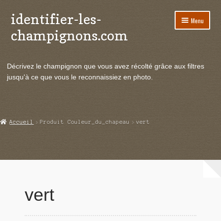
identifier-les-
Aller
Aller
Menu
à
au
champignons.com
la
contenu
navigation
Ouvrir
Espèces de champignons
le
Décrivez le champignon que vous avez récolté grâce aux filtres
menu
Ouvrir
Actualités
jusqu'à ce que vous le reconnaissiez en photo.
enfant
le
menu
Ouvrir
Poussées en temps réel
enfant
le
menu
Ouvrir
Echanges et contacts
Accueil
Produit Couleur_du_chapeau
vert
enfant
le
menu
Ouvrir
Mycologie
enfant
le
menu
enfant
vert