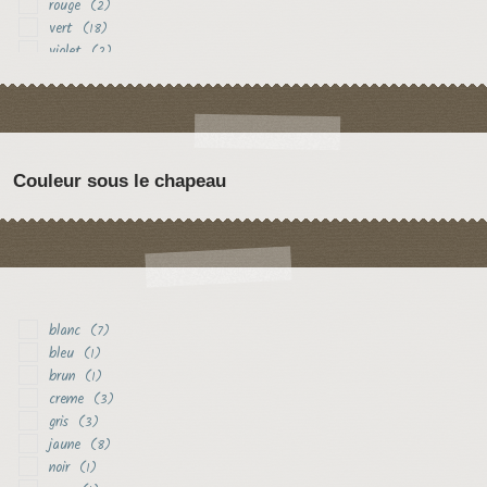
rouge
(2)
vert
(18)
violet
(2)
Couleur sous le chapeau
blanc
(7)
bleu
(1)
brun
(1)
creme
(3)
gris
(3)
jaune
(8)
noir
(1)