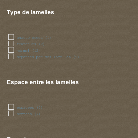
Type de lamelles
anastomosees
(1)
fourchues
(2)
normal
(12)
separees par des lamelles
(1)
Espace entre les lamelles
espacees
(5)
serrees
(7)