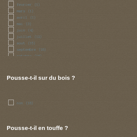
fevrier
(1)
mars
(1)
avril
(1)
mai
(3)
juin
(4)
juillet
(12)
aout
(15)
septembre
(18)
octobre
(16)
novembre
(9)
decembre
(1)
Pousse-t-il sur du bois ?
non
(18)
Pousse-t-il en touffe ?