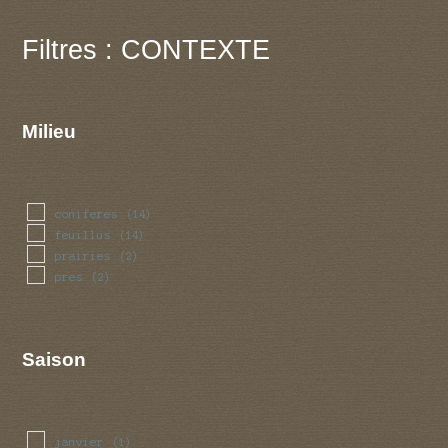
Filtres : CONTEXTE
Milieu
coniferes
(14)
feuillus
(14)
prairies
(2)
pres
(2)
Saison
janvier
(1)