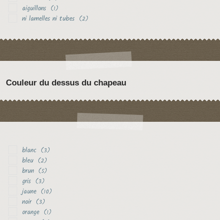
aiguillons
(1)
ni lamelles ni tubes
(2)
Couleur du dessus du chapeau
blanc
(3)
bleu
(2)
brun
(5)
gris
(3)
jaune
(10)
noir
(3)
orange
(1)