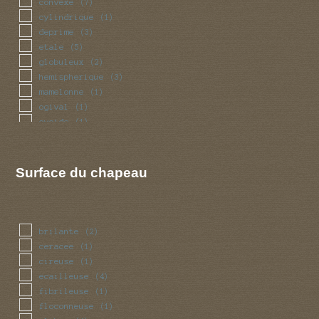
convexe
(7)
cylindrique
(1)
deprime
(3)
etale
(5)
globuleux
(2)
hemispherique
(3)
mamelonne
(1)
ogival
(1)
ovoide
(1)
plan
(3)
Surface du chapeau
brilante
(2)
ceracee
(1)
cireuse
(1)
ecailleuse
(4)
fibrileuse
(1)
floconneuse
(1)