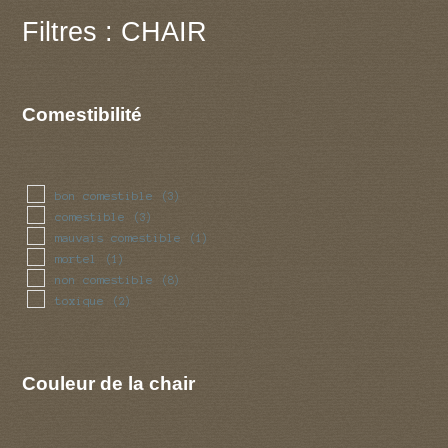
Filtres : CHAIR
Comestibilité
bon comestible
(3)
comestible
(3)
mauvais comestible
(1)
mortel
(1)
non comestible
(8)
toxique
(2)
Couleur de la chair