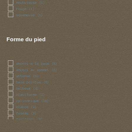
mechuleuse
(1)
rouge
(1)
squameuse
(1)
Forme du pied
aminci a la base
(8)
aminci au sommet
(8)
attenue
(8)
base pointue
(8)
bulbeux
(4)
claviforme
(2)
cylindrique
(16)
elance
(2)
fuseau
(8)
fusiforme
(8)
grele
(1)
massue
(2)