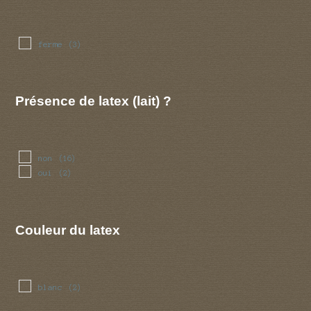
ferme
(3)
Présence de latex (lait) ?
non
(16)
oui
(2)
Couleur du latex
blanc
(2)