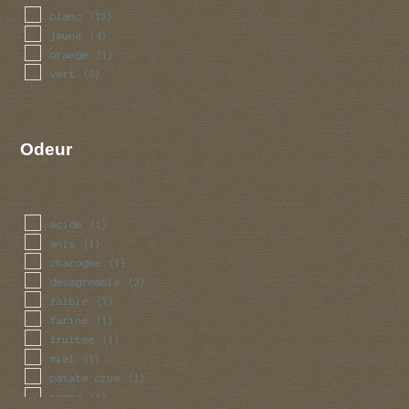
blanc
(13)
jaune
(4)
orange
(1)
vert
(3)
Odeur
acide
(1)
anis
(1)
charogne
(1)
desagreable
(3)
faible
(7)
farine
(1)
fruitee
(1)
miel
(1)
patate crue
(1)
peche
(1)