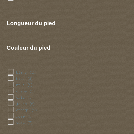
Longueur du pied
Couleur du pied
blanc
(11)
bleu
(2)
brun
(1)
creme
(1)
gris
(1)
jaune
(6)
orange
(1)
rose
(1)
vert
(7)