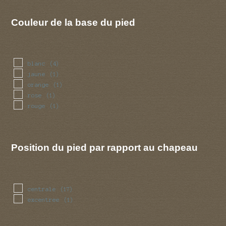
Couleur de la base du pied
blanc
(4)
jaune
(1)
orange
(1)
rose
(1)
rouge
(1)
Position du pied par rapport au chapeau
centrale
(17)
excentree
(1)