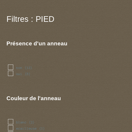
Filtres : PIED
Présence d'un anneau
non
(13)
oui
(5)
Couleur de l'anneau
blanc
(2)
ecailleuse
(1)