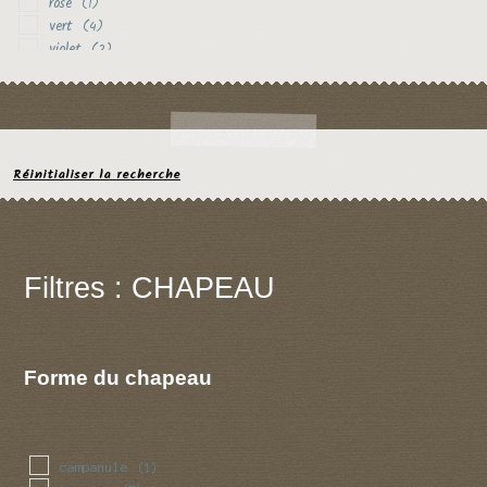
rose
(1)
vert
(4)
violet
(2)
Réinitialiser la recherche
Filtres : CHAPEAU
Forme du chapeau
campanule
(1)