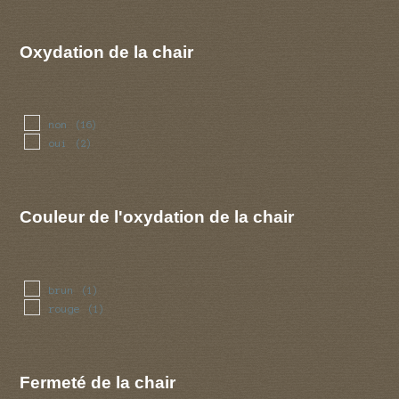
radis
(1)
raifort
(2)
rave
(1)
Oxydation de la chair
rose
(1)
savon
(1)
non
(16)
oui
(2)
Couleur de l'oxydation de la chair
brun
(1)
rouge
(1)
Fermeté de la chair