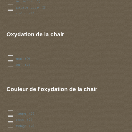
noisette
(1)
patate crue
(2)
radis
(1)
raifort
(1)
rave
(1)
rose
(1)
Oxydation de la chair
non
(9)
oui
(7)
Couleur de l'oxydation de la chair
jaune
(5)
rose
(2)
rouge
(2)