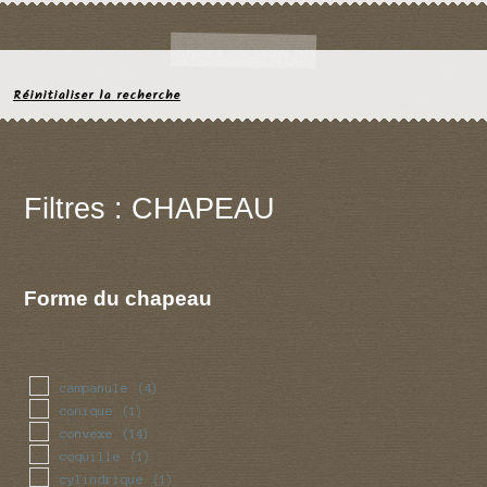
Réinitialiser la recherche
Filtres : CHAPEAU
Forme du chapeau
campanule
(4)
conique
(1)
convexe
(14)
coquille
(1)
cylindrique
(1)