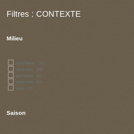
Filtres : CONTEXTE
Milieu
coniferes
(13)
feuillus
(12)
pelouses
(2)
prairies
(3)
pres
(3)
Saison