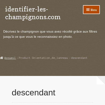
identifier-les-
Aller
Aller
Menu
à
au
champignons.com
la
contenu
navigation
Ouvrir
Espèces de champignons
le
Décrivez le champignon que vous avez récolté grâce aux filtres
menu
Ouvrir
Actualités
jusqu'à ce que vous le reconnaissiez en photo.
enfant
le
menu
Ouvrir
Poussées en temps réel
enfant
le
menu
Ouvrir
Echanges et contacts
Accueil
Produit Orientation_de_lanneau
descendant
enfant
le
menu
Ouvrir
Mycologie
enfant
le
menu
enfant
descendant