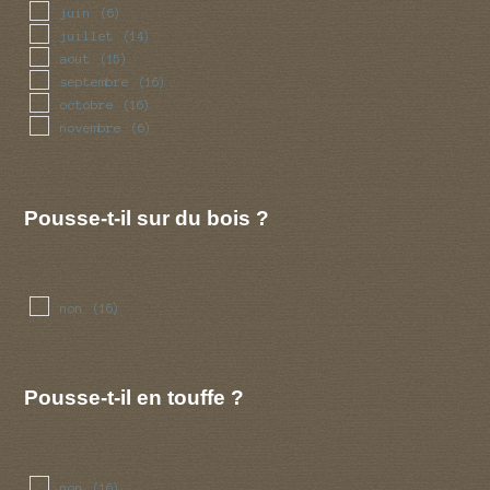
juin
(6)
juillet
(14)
aout
(15)
septembre
(16)
octobre
(16)
novembre
(6)
Pousse-t-il sur du bois ?
non
(16)
Pousse-t-il en touffe ?
non
(16)