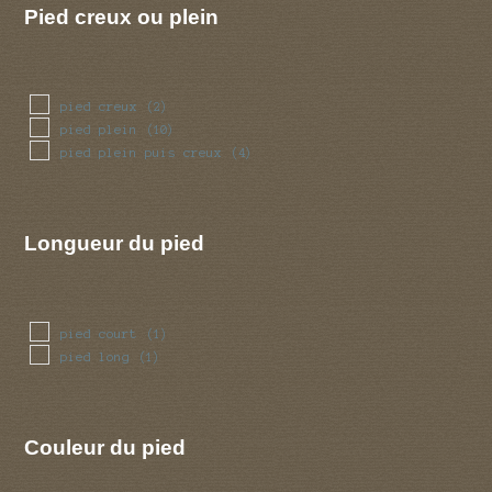
Pied creux ou plein
pied creux
(2)
pied plein
(10)
pied plein puis creux
(4)
Longueur du pied
pied court
(1)
pied long
(1)
Couleur du pied