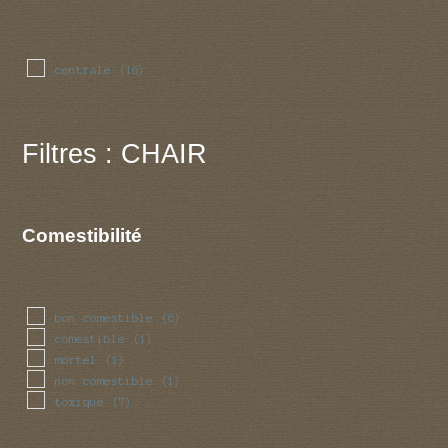
centrale
(16)
Filtres : CHAIR
Comestibilité
bon comestible
(6)
comestible
(1)
mortel
(1)
non comestible
(1)
toxique
(7)