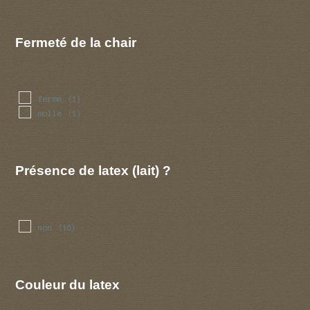
Fermeté de la chair
ferme
(1)
molle
(1)
Présence de latex (lait) ?
non
(16)
Couleur du latex