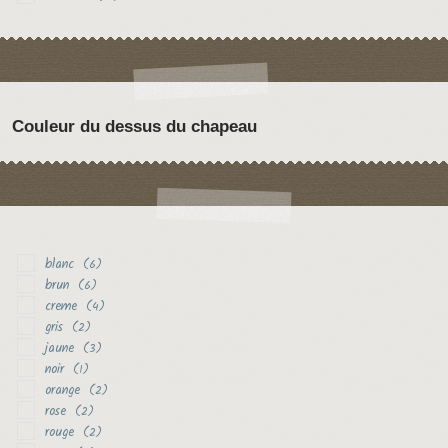
Couleur du dessus du chapeau
blanc
(6)
brun
(6)
creme
(4)
gris
(2)
jaune
(3)
noir
(1)
orange
(2)
rose
(2)
rouge
(2)