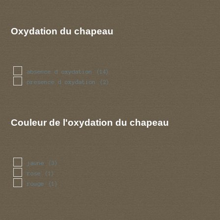
squameuse
(7)
verrues
(4)
visqueuse
(1)
Oxydation du chapeau
absence d oxydation
(14)
presence d oxydation
(2)
Couleur de l'oxydation du chapeau
jaune
(3)
rose
(1)
rouge
(1)