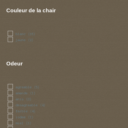
Couleur de la chair
blanc
(15)
jaune
(2)
Odeur
agreable
(5)
amande
(1)
anis
(3)
desagreable
(4)
faible
(4)
iodee
(1)
miel
(1)