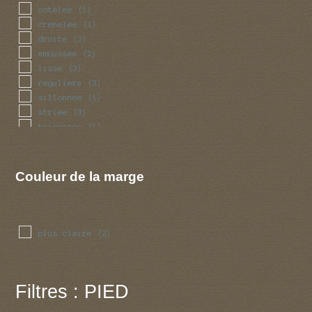
cotelee
(1)
crenelee
(1)
droite
(3)
emoussee
(2)
lisse
(3)
reguliere
(3)
sillonnee
(1)
striee
(3)
toisonnee
(1)
Couleur de la marge
plus claire
(2)
Filtres : PIED