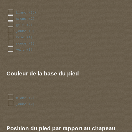
blanc
(15)
creme
(2)
gris
(2)
jaune
(3)
rose
(1)
rouge
(1)
vert
(1)
Couleur de la base du pied
blanc
(7)
jaune
(2)
Position du pied par rapport au chapeau