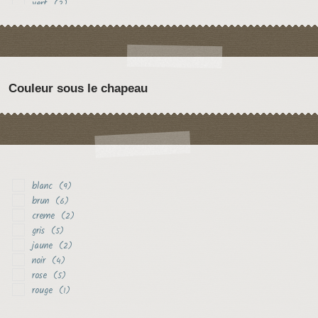
vert
(2)
violet
(1)
Couleur sous le chapeau
blanc
(9)
brun
(6)
creme
(2)
gris
(5)
jaune
(2)
noir
(4)
rose
(5)
rouge
(1)