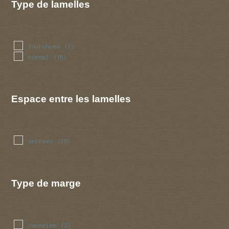
Type de lamelles
fourchues
(1)
normal
(15)
Espace entre les lamelles
serrees
(16)
Type de marge
cannelee
(2)