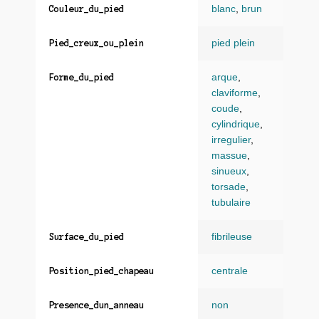
blanc
,
brun
Couleur_du_pied
pied plein
Pied_creux_ou_plein
arque
,
Forme_du_pied
claviforme
,
coude
,
cylindrique
,
irregulier
,
massue
,
sinueux
,
torsade
,
tubulaire
fibrileuse
Surface_du_pied
centrale
Position_pied_chapeau
non
Presence_dun_anneau