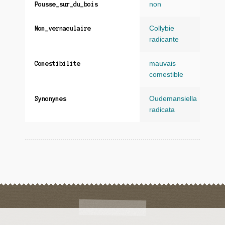
non
Pousse_sur_du_bois
Collybie
Nom_vernaculaire
radicante
mauvais
Comestibilite
comestible
Oudemansiella
Synonymes
radicata