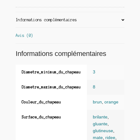
Informations complémentaires
Avis (0)
Informations complémentaires
3
Diametre_minimum_du_chapeau
8
Diametre_maximum_du_chapeau
brun
,
orange
Couleur_du_chapeau
brilante
,
Surface_du_chapeau
gluante
,
glutineuse
,
mate
,
ridee
,