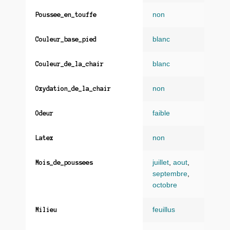
non
Poussee_en_touffe
blanc
Couleur_base_pied
blanc
Couleur_de_la_chair
non
Oxydation_de_la_chair
faible
Odeur
non
Latex
juillet
,
aout
,
Mois_de_poussees
septembre
,
octobre
feuillus
Milieu