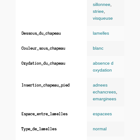
sillonnee
,
striee
,
visqueuse
lamelles
Dessous_du_chapeau
blanc
Couleur_sous_chapeau
absence d
Oxydation_du_chapeau
oxydation
adnees
Insertion_chapeau_pied
echancrees
,
emarginees
espacees
Espace_entre_lamelles
normal
Type_de_lamelles