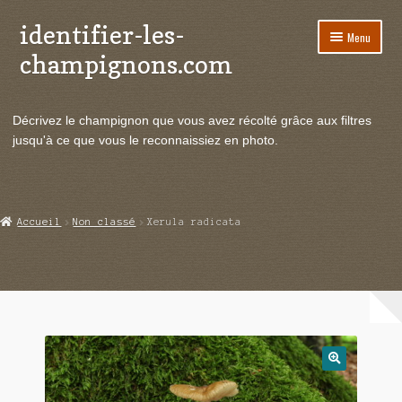
identifier-les-
Aller
Aller
Menu
à
au
champignons.com
la
contenu
navigation
Ouvrir
Espèces de champignons
le
Décrivez le champignon que vous avez récolté grâce aux filtres
menu
Ouvrir
Actualités
jusqu'à ce que vous le reconnaissiez en photo.
enfant
le
menu
Ouvrir
Poussées en temps réel
enfant
le
menu
Ouvrir
Echanges et contacts
Accueil
Non classé
Xerula radicata
enfant
le
menu
Ouvrir
Mycologie
enfant
le
menu
enfant