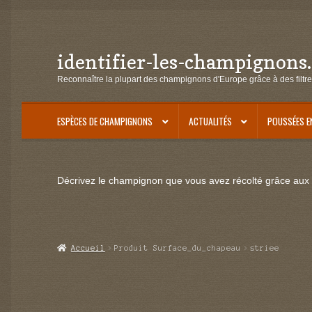
identifier-les-champignons
Aller
Aller
à
au
Reconnaître la plupart des champignons d'Europe grâce à des filtre
la
contenu
navigation
ESPÈCES DE CHAMPIGNONS
ACTUALITÉS
POUSSÉES E
Décrivez le champignon que vous avez récolté grâce aux f
Accueil
Produit Surface_du_chapeau
striee