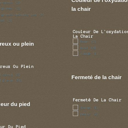
Couleur de l'oxydatio
ancrees
(2)
la chair
rginees
(2)
rginees decurrentes
(1)
res
(2)
Couleur De L'oxydatio
La Chair
brun
(2)
reux ou plein
noir
(4)
rouge
(1)
Creux Ou Plein
d creux
(3)
Fermeté de la chair
d plein
(11)
Fermeté De La Chair
eur du pied
ferme
(1)
molle
(2)
eur Du Pied