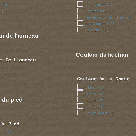
bon comestible
(14)
(1)
comestible
(3)
(1)
mauvais comestible
(3)
non comestible
(7)
toxique
(1)
ur de l'anneau
Couleur de la chair
ur De L'anneau
nc
(1)
n
(1)
Couleur De La Chair
blanc
(9)
creme
(1)
 du pied
grise
(1)
rouge
(1)
translucide
(1)
 Du Pied
ue
(2)