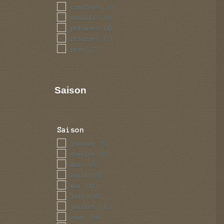
coniferes
(6)
feuillus
(9)
pelouses
(4)
prairies
(7)
pres
(7)
Saison
Saison
janvier
(5)
fevrier
(5)
mars
(8)
avril
(8)
mai
(12)
juin
(10)
juillet
(11)
aout
(14)