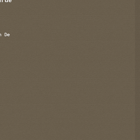
n de
n De