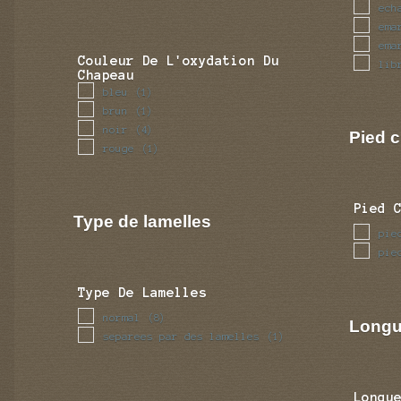
ech
ema
ema
Couleur De L'oxydation Du
lib
Chapeau
bleu
(1)
brun
(1)
noir
(4)
Pied c
rouge
(1)
Pied 
Type de lamelles
pie
pie
Type De Lamelles
normal
(8)
Longu
separees par des lamelles
(1)
Longu