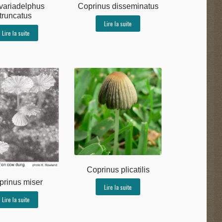
variadelphus
Coprinus disseminatus
truncatus
Lire la suite
Lire la suite
Coprinus plicatilis
prinus miser
Lire la suite
Lire la suite