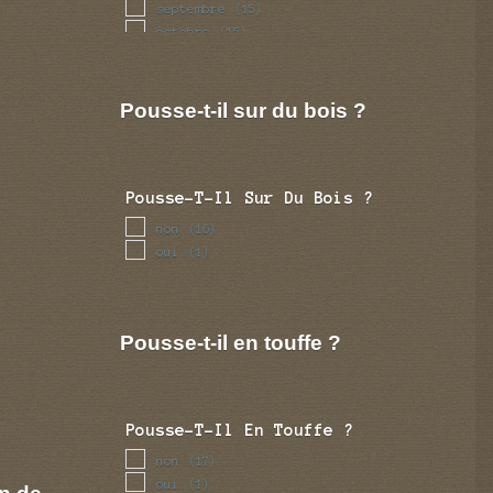
septembre
(15)
octobre
(15)
novembre
(9)
decembre
(5)
Pousse-t-il sur du bois ?
Pousse-T-Il Sur Du Bois ?
non
(16)
oui
(1)
Pousse-t-il en touffe ?
Pousse-T-Il En Touffe ?
non
(17)
oui
(1)