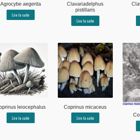
Agrocybe aegerita
Clavariadelphus
Cla
pistillaris
Lire la suite
Lire la suite
oprinus leiocephalus
Coprinus micaceus
Co
Lire la suite
Lire la suite