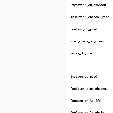
Oxydation_du_chapeau
Insertion_chapeau_pied
Couleur_du_pied
Pied_creux_ou_plein
Forme_du_pied
Surface_du_pied
Position_pied_chapeau
Poussee_en_touffe
Couleur_de_la_chair