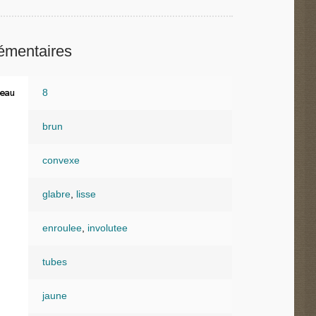
émentaires
8
eau
brun
convexe
glabre
,
lisse
enroulee
,
involutee
tubes
jaune