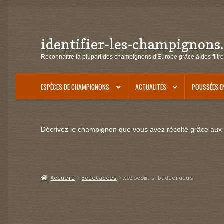
identifier-les-champignons
Aller
Aller
à
au
Reconnaître la plupart des champignons d'Europe grâce à des filtre
la
contenu
navigation
ESPÈCES DE CHAMPIGNONS
ACTUALITÉS
POUSSÉES E
Décrivez le champignon que vous avez récolté grâce aux f
Accueil
Boletacées
Xerocomus badiorufus