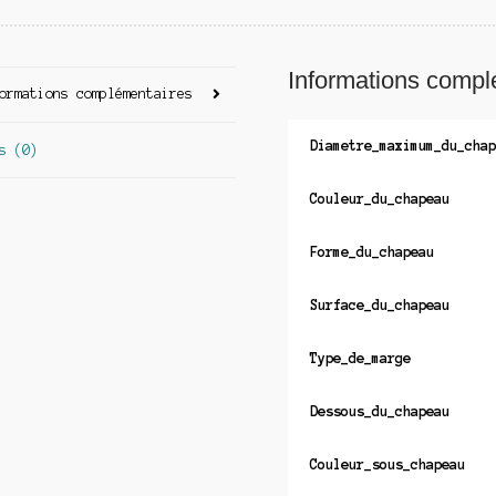
Informations compl
ormations complémentaires
Diametre_maximum_du_chap
s (0)
Couleur_du_chapeau
Forme_du_chapeau
Surface_du_chapeau
Type_de_marge
Dessous_du_chapeau
Couleur_sous_chapeau