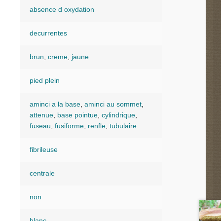
absence d oxydation
decurrentes
brun
,
creme
,
jaune
pied plein
aminci a la base
,
aminci au sommet
,
attenue
,
base pointue
,
cylindrique
,
fuseau
,
fusiforme
,
renfle
,
tubulaire
fibrileuse
centrale
non
blanc