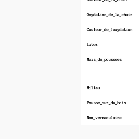
Oxydation_de_la_chair
Couleur_de_loxydation
Latex
Mois_de_poussees
Milieu
Pousse_sur_du_bois
Nom_vernaculaire