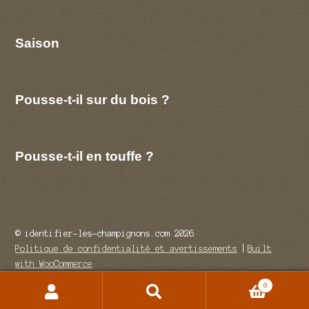
Saison
Pousse-t-il sur du bois ?
Pousse-t-il en touffe ?
© identifier-les-champignons.com 2026
Politique de confidentialité et avertissements
Built
with WooCommerce
.
0
Recherche
Recherche