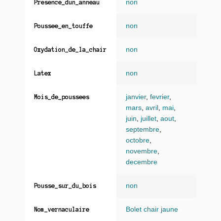
non
Presence_dun_anneau
non
Poussee_en_touffe
non
Oxydation_de_la_chair
non
Latex
janvier
,
fevrier
,
Mois_de_poussees
mars
,
avril
,
mai
,
juin
,
juillet
,
aout
,
septembre
,
octobre
,
novembre
,
decembre
non
Pousse_sur_du_bois
Bolet chair jaune
Nom_vernaculaire