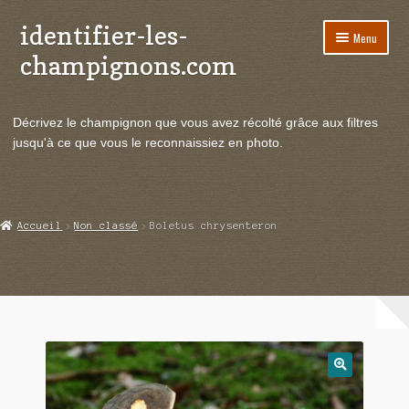
identifier-les-
Aller
Aller
Menu
à
au
champignons.com
la
contenu
navigation
Ouvrir
Espèces de champignons
le
Décrivez le champignon que vous avez récolté grâce aux filtres
menu
Ouvrir
Actualités
jusqu'à ce que vous le reconnaissiez en photo.
enfant
le
menu
Ouvrir
Poussées en temps réel
enfant
le
menu
Ouvrir
Echanges et contacts
Accueil
Non classé
Boletus chrysenteron
enfant
le
menu
Ouvrir
Mycologie
enfant
le
menu
enfant